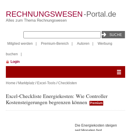
RECHNUNGSWESEN
-Portal.de
Alles zum Thema Rechnungswesen
Mitglied werden
|
Premium-Bereich
|
Autoren
|
Werbung
buchen
|
Login
Home
/
Marktplatz
/
Excel-Tools
/
Checklisten
Excel-Checkliste Energiekosten: Wie Controller
Kostensteigerungen begrenzen können
Premium
Die Energiekosten steigen
seit Monaten fast