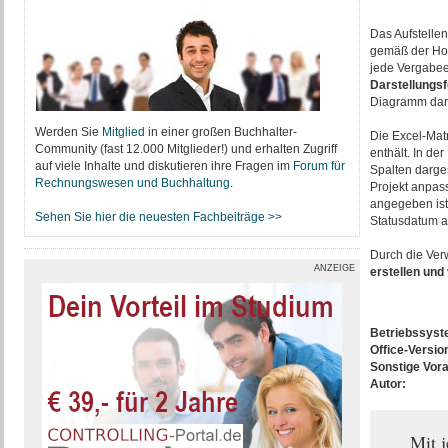
Das Aufstellen
gemäß der Hon
jede Vergabeei
Darstellungs
Diagramm dar u
Werden Sie
Mitglied
in einer großen Buchhalter-
Die Excel-Matr
Community (fast 12.000 Mitglieder!) und erhalten Zugriff
enthält. In de
auf viele Inhalte und diskutieren ihre Fragen im
Forum für
Spalten darge
Rechnungswesen und Buchhaltung
.
Projekt anpas
angegeben ist,
Sehen Sie hier die neuesten Fachbeiträge >>
Statusdatum a
Durch die Ver
ANZEIGE
erstellen und
Betriebssys
Office-Versio
Sonstige Vor
Autor:
Mit 