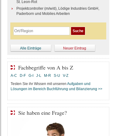
St. Leon-Rot
Projektcontroller (m/w/d), Lödige Industries GmbH,
Paderborn und Mobiles Arbeiten
Alle Einträge
Neuer Eintrag
Fachbegriffe von A bis Z
A-C
D-F
G-I
J-L
M-R
S-U
V-Z
Testen Sie ihr Wissen mit unseren
Aufgaben und
Lösungen im Bereich Buchführung und Bilanzierung >>
Sie haben eine Frage?