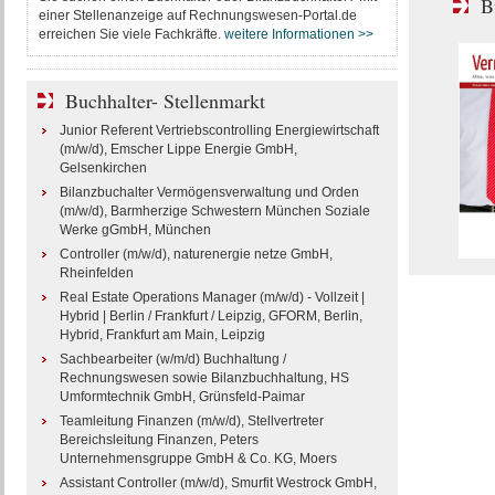
B
einer Stellenanzeige auf Rechnungswesen-Portal.de
erreichen Sie viele Fachkräfte.
weitere Informationen >>
Buchhalter- Stellenmarkt
Junior Referent Vertriebscontrolling Energiewirtschaft
(m/w/d), Emscher Lippe Energie GmbH,
Gelsenkirchen
Bilanzbuchalter Vermögensverwaltung und Orden
(m/w/d), Barmherzige Schwestern München Soziale
Werke gGmbH, München
Controller (m/w/d), naturenergie netze GmbH,
Rheinfelden
Real Estate Operations Manager (m/w/d) - Vollzeit |
Hybrid | Berlin / Frankfurt / Leipzig, GFORM, Berlin,
Hybrid, Frankfurt am Main, Leipzig
Sachbearbeiter (w/m/d) Buchhaltung /
Rechnungswesen sowie Bilanzbuchhaltung, HS
Umformtechnik GmbH, Grünsfeld-Paimar
Teamleitung Finanzen (m/w/d), Stellvertreter
Bereichsleitung Finanzen, Peters
Unternehmensgruppe GmbH & Co. KG, Moers
Assistant Controller (m/w/d), Smurfit Westrock GmbH,