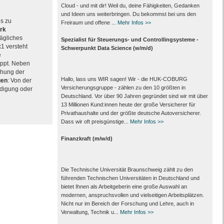
Cloud - und mit dir! Weil du, deine Fähigkeiten, Gedanken
und Ideen uns weiterbringen. Du bekommst bei uns den
es zu
Freiraum und offene ...
Mehr Infos >>
rk
rägliches
Spezialist für Steuerungs- und Controllingsysteme -
x1 versteht
Schwerpunkt Data Science (w/m/d)
e
ppt. Neben
chung der
Hallo, lass uns WIR sagen! Wir - die HUK-COBURG
gen
: Von der
Versicherungsgruppe - zählen zu den 10 größten in
ndigung oder
Deutschland. Vor über 90 Jahren gegründet sind wir mit über
13 Millionen Kund:innen heute der große Versicherer für
Privathaushalte und der größte deutsche Autoversicherer.
Dass wir oft preisgünstige...
Mehr Infos >>
Finanzkraft (m/w/d)
Die Technische Universität Braunschweig zählt zu den
führenden Technischen Universitäten in Deutschland und
bietet Ihnen als Arbeit­geberin eine große Auswahl an
modernen, anspruchsvollen und vielseitigen Arbeits­plätzen.
Nicht nur im Bereich der Forschung und Lehre, auch in
Verwaltung, Technik u...
Mehr Infos >>