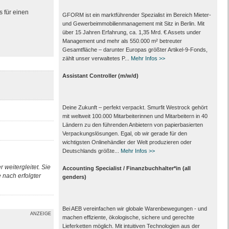
s für einen
GFORM ist ein marktführender Spezialist im Bereich Mieter-
und Gewerbeimmobilienmanagement mit Sitz in Berlin. Mit
über 15 Jahren Erfahrung, ca. 1,35 Mrd. € Assets under
Management und mehr als 550.000 m² betreuter
Gesamtfläche – darunter Europas größter Artikel-9-Fonds,
zählt unser verwaltetes P...
Mehr Infos >>
Assistant Controller (m/w/d)
Deine Zukunft – perfekt verpackt. Smurfit Westrock gehört
mit weltweit 100.000 Mitarbeiter­innen und Mitarbeitern in 40
Ländern zu den führenden Anbietern von papier­basierten
Verpackungs­lösungen. Egal, ob wir gerade für den
wichtigsten Onlinehändler der Welt produzieren oder
Deutschlands größte...
Mehr Infos >>
 weitergleitet. Sie
Accounting Specialist / Finanzbuchhalter*in (all
nach erfolgter
genders)
Bei AEB vereinfachen wir globale Warenbewegungen - und
ANZEIGE
machen effiziente, ökologische, sichere und gerechte
Lieferketten möglich. Mit intuitiven Technologien aus der