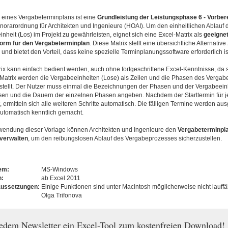
 eines Vergabeterminplans ist eine
Grundleistung der Leistungsphase 6 - Vorber
orarordnung für Architekten und Ingenieure (HOAI). Um den einheitlichen Ablauf d
nheit (Los) im Projekt zu gewährleisten, eignet sich eine Excel-Matrix als
geeigne
form für den Vergabeterminplan
. Diese Matrix stellt eine übersichtliche Alternativ
nd bietet den Vorteil, dass keine spezielle Terminplanungssoftware erforderlich is
ix kann einfach bedient werden, auch ohne fortgeschrittene Excel-Kenntnisse, da 
r Matrix werden die Vergabeeinheiten (Lose) als Zeilen und die Phasen des Vergab
stellt. Der Nutzer muss einmal die Bezeichnungen der Phasen und der Vergabeein
sen und die Dauern der einzelnen Phasen angeben. Nachdem der Starttermin für 
 ermitteln sich alle weiteren Schritte automatisch. Die fälligen Termine werden 
utomatisch kenntlich gemacht.
wendung dieser Vorlage können Architekten und Ingenieure den
Vergabeterminplan
 verwalten
, um den reibungslosen Ablauf des Vergabeprozesses sicherzustellen.
tem:
MS-Windows
n:
ab Excel 2011
aussetzungen:
Einige Funktionen sind unter Macintosh möglicherweise nicht lauffä
Olga Trifonova
jedem Newsletter ein Excel-Tool zum kostenfreien Download!