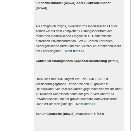
Finanzbuchhalter (m/w/d) oder Bilanzbuchhalter
(m/w/d)
Als erfolgreich tätiges, akkreditiertes medizinisches Labor
zählen wir mit dem kompletten Leistungs­spektrum der
modernen medizinischen Diagnostik zu Deutschlands
führenden Privat­laboratorien. Seit 75 Jahren vertrauen
nieder­gelassene Ärzte und eine Vielzahl an Kranken­häusern
der Labor­diagnost...
Mehr Infos >>
Controller strategisches Kapazitätscontrolling (w/m/d)
Hallo, lass uns WIR sagen! Wir - die HUK-COBURG
Versicherungsgruppe - zählen zu den 10 größten in
Deutschland. Vor über 90 Jahren gegründet sind wir mit über
13 Millionen Kund:innen heute der große Versicherer für
Privathaushalte und der größte deutsche Autoversicherer.
Dass wir oft preisgünstige...
Mehr Infos >>
Senior Controller (m/w/d) Investment & M&A