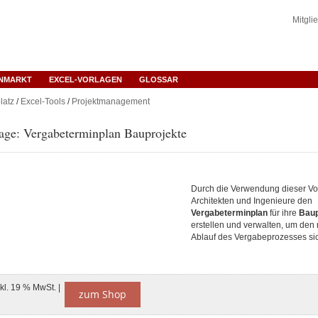
Mitgli
ENMARKT
EXCEL-VORLAGEN
GLOSSAR
latz
/
Excel-Tools
/
Projektmanagement
age: Vergabeterminplan Bauprojekte
Durch die Verwendung dieser V
Architekten und Ingenieure den
Vergabeterminplan
für ihre
Baup
erstellen und verwalten, um den
Ablauf des Vergabeprozesses sic
nkl. 19 % MwSt. |
zum Shop