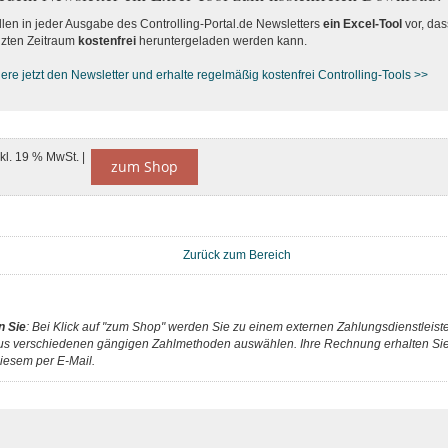
llen in jeder Ausgabe des Controlling-Portal.de Newsletters
ein Excel-Tool
vor, das
zten Zeitraum
kostenfrei
heruntergeladen werden kann.
re jetzt den Newsletter und erhalte regelmäßig kostenfrei Controlling-Tools >>
nkl. 19 % MwSt. |
zum Shop
Zurück zum Bereich
n Sie
: Bei Klick auf "zum Shop" werden Sie zu einem externen Zahlungsdienstleister
us verschiedenen gängigen Zahlmethoden auswählen. Ihre Rechnung erhalten Sie 
iesem per E-Mail.