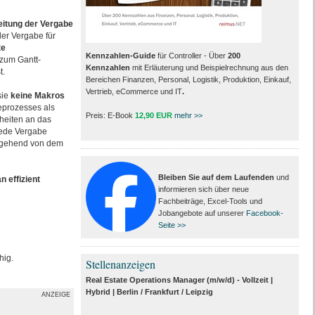
eitung der Vergabe
er Vergabe für
te
Kennzahlen-Guide
für Controller - Über
200
e zum Gantt-
Kennzahlen
mit Erläuterung und Beispielrechnung aus den
t.
Bereichen Finanzen, Personal, Logistik, Produktion, Einkauf,
Vertrieb, eCommerce und IT
.
sie
keine Makros
eprozesses als
Preis: E-Book
12,90 EUR
mehr >>
heiten an das
jede Vergabe
ausgehend von dem
Bleiben Sie auf dem Laufenden
und
 effizient
informieren sich über neue
Fachbeiträge, Excel-Tools und
Jobangebote auf unserer
Facebook-
Seite >>
hig.
Stellenanzeigen
Real Estate Operations Manager (m/w/d) - Vollzeit |
Hybrid | Berlin / Frankfurt / Leipzig
ANZEIGE