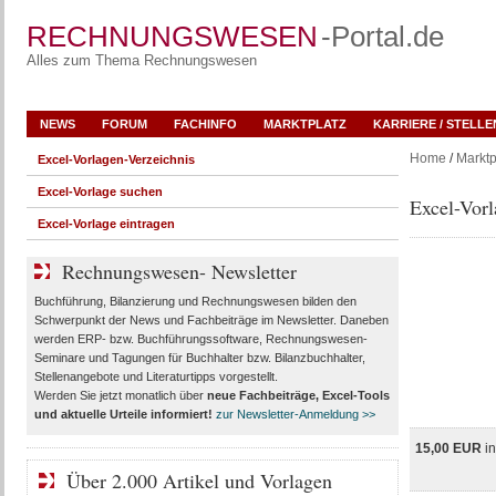
RECHNUNGSWESEN
-Portal.de
Alles zum Thema Rechnungswesen
NEWS
FORUM
FACHINFO
MARKTPLATZ
KARRIERE / STELL
Home
/
Marktp
Excel-Vorlagen-Verzeichnis
Excel-Vorlage suchen
Excel-Vorl
Excel-Vorlage eintragen
Rechnungswesen- Newsletter
Buchführung, Bilanzierung und Rechnungswesen bilden den
Schwerpunkt der News und Fachbeiträge im Newsletter. Daneben
werden ERP- bzw. Buchführungssoftware, Rechnungswesen-
Seminare und Tagungen für Buchhalter bzw. Bilanzbuchhalter,
Stellenangebote und Literaturtipps vorgestellt.
Werden Sie jetzt monatlich über
neue Fachbeiträge, Excel-Tools
und aktuelle Urteile
informiert!
zur Newsletter-Anmeldung >>
15,00 EUR
i
Über 2.000 Artikel und Vorlagen