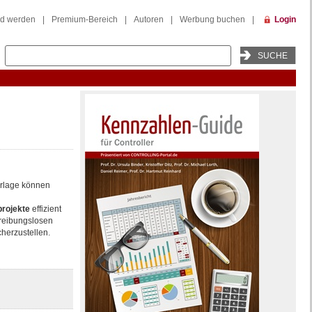
ed werden
|
Premium-Bereich
|
Autoren
|
Werbung buchen
|
Login
orlage können
rojekte
effizient
 reibungslosen
herzustellen.