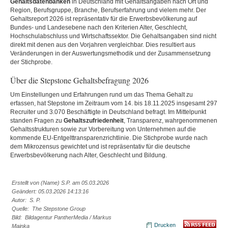
Gehaltsdatenbanken
in Deutschland mit Gehaltsangaben nach Ort und
Region, Berufsgruppe, Branche, Berufserfahrung und vielem mehr. Der
Gehaltsreport 2026 ist repräsentativ für die Erwerbsbevölkerung auf
Bundes- und Landesebene nach den Kriterien Alter, Geschlecht,
Hochschulabschluss und Wirtschaftssektor. Die Gehaltsangaben sind nicht
direkt mit denen aus den Vorjahren vergleichbar. Dies resultiert aus
Veränderungen in der Auswertungsmethodik und der Zusammensetzung
der Stichprobe.
Über die Stepstone Gehaltsbefragung 2026
Um Einstellungen und Erfahrungen rund um das Thema Gehalt zu
erfassen, hat Stepstone im Zeitraum vom 14. bis 18.11.2025 insgesamt 297
Recruiter und 3.070 Beschäftigte in Deutschland befragt. Im Mittelpunkt
standen Fragen zu
Gehaltszufriedenheit
, Transparenz, wahrgenommenen
Gehaltsstrukturen sowie zur Vorbereitung von Unternehmen auf die
kommende EU-Entgelttransparenzrichtlinie. Die Stichprobe wurde nach
dem Mikrozensus gewichtet und ist repräsentativ für die deutsche
Erwerbsbevölkerung nach Alter, Geschlecht und Bildung.
Erstellt von (Name) S.P. am 05.03.2026
Geändert: 05.03.2026 14:13:16
Autor: S. P.
Quelle: The Stepstone Group
Bild: Bildagentur PantherMedia / Markus
Drucken
Mainka