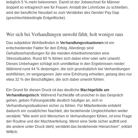
lediglich 5 % mehr bekommen. Damit ist der Jobwechsel für Männer
doppelt so ertragreich wie für Frauen. Anstatt die Lohnlücke zu schließen,
wird der berufliche Neustart so zum Verstärker des Gender Pay Gap
(geschlechtsbedingte Entgeltlücke).
Wer sich bei Verhandlungen unwohl fühlt, holt weniger raus
Das subjektive Wohlbefinden in
Verhandlungssituationen
ist ein
entscheidender Faktor für den Erfolg. Allerdings sind
Gehaltsverhandlungen für die meisten Arbeitnehmenden eine
Stresssituation. Rund 60 % fühlen sich dabei eher oder sehr unwohl.
Dieses Unbehagen schlägt sich unmittelbar in den Ergebnissen nieder:
Während rund 44 % derjenigen, die sich grundsätzlich bei Verhandlungen
wohlfühlen, im vergangenen Jahr eine Erhöhung erhielten, gelang dies nur
etwa 32 % der Beschäftigten, die sich dabei unwohl fühlen.
Ein Grund für diesen Druck ist das deutliche
Machtgefälle am
Verhandlungstisch
: Während Fachkräfte oft unsicher in das Gespräch
gehen, geben Führungskräfte deutlich häufiger an, sich in
Verhandlungssituationen sicher zu fühlen. Für Mitarbeitende entsteht
dadurch ein zusätzlicher Nachteil, der bestehende Ungleichheiten weiter
verstärkt. "Wie wohl sich Menschen in Verhandlungen fühlen, ist eine Frage
der Routine und der Machtverteilung. Wenn eine Seite sicher auftritt und
die andere unter Druck steht, verstärkt das bestehende Hierarchien", erklärt
Wittich.