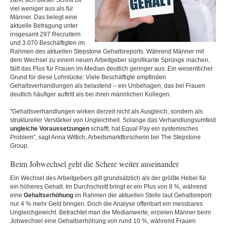
zahlt sich dieser Schritt oft
viel weniger aus als für
Männer. Das belegt eine
aktuelle Befragung unter
insgesamt 297 Recruitern
und 3.070 Beschäftigten im
Rahmen des aktuellen Stepstone Gehaltsreports. Während Männer mit
dem Wechsel zu einem neuen Arbeitgeber signifikante Sprünge machen,
fällt das Plus für Frauen im Median deutlich geringer aus. Ein wesentlicher
Grund für diese Lohnlücke: Viele Beschäftigte empfinden
Gehaltsverhandlungen als belastend – ein Unbehagen, das bei Frauen
deutlich häufiger auftritt als bei ihren männlichen Kollegen.
"Gehaltsverhandlungen wirken derzeit nicht als Ausgleich, sondern als
struktureller Verstärker von Ungleichheit. Solange das Verhandlungsumfeld
ungleiche Voraussetzungen
schafft, hat Equal Pay ein systemisches
Problem", sagt Anna Wittich, Arbeitsmarktforscherin bei The Stepstone
Group.
Beim Jobwechsel geht die Schere weiter auseinander
Ein Wechsel des Arbeitgebers gilt grundsätzlich als der größte Hebel für
ein höheres Gehalt. Im Durchschnitt bringt er ein Plus von 8 %, während
eine
Gehaltserhöhung
im Rahmen der aktuellen Stelle laut Gehaltsreport
nur 4 % mehr Geld bringen. Doch die Analyse offenbart ein messbares
Ungleichgewicht. Betrachtet man die Medianwerte, erzielen Männer beim
Jobwechsel eine Gehaltserhöhung von rund 10 %, während Frauen