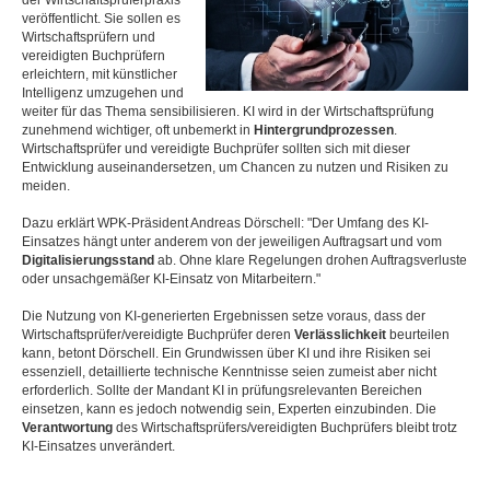
der Wirtschaftsprüferpraxis
veröffentlicht. Sie sollen es
Wirtschaftsprüfern und
vereidigten Buchprüfern
erleichtern, mit künstlicher
Intelligenz umzugehen und
weiter für das Thema sensibilisieren. KI wird in der Wirtschaftsprüfung
zunehmend wichtiger, oft unbemerkt in
Hintergrundprozessen
.
Wirtschaftsprüfer und vereidigte Buchprüfer sollten sich mit dieser
Entwicklung auseinandersetzen, um Chancen zu nutzen und Risiken zu
meiden.
Dazu erklärt WPK-Präsident Andreas Dörschell: "Der Umfang des KI-
Einsatzes hängt unter anderem von der jeweiligen Auftragsart und vom
Digitalisierungsstand
ab. Ohne klare Regelungen drohen Auftragsverluste
oder unsachgemäßer KI-Einsatz von Mitarbeitern."
Die Nutzung von KI-generierten Ergebnissen setze voraus, dass der
Wirtschaftsprüfer/vereidigte Buchprüfer deren
Verlässlichkeit
beurteilen
kann, betont Dörschell. Ein Grundwissen über KI und ihre Risiken sei
essenziell, detaillierte technische Kenntnisse seien zumeist aber nicht
erforderlich. Sollte der Mandant KI in prüfungsrelevanten Bereichen
einsetzen, kann es jedoch notwendig sein, Experten einzubinden. Die
Verantwortung
des Wirtschaftsprüfers/vereidigten Buchprüfers bleibt trotz
KI-Einsatzes unverändert.