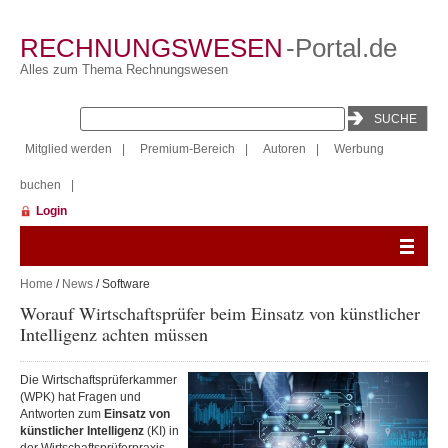
RECHNUNGSWESEN
-Portal.de
Alles zum Thema Rechnungswesen
Mitglied werden
|
Premium-Bereich
|
Autoren
|
Werbung
buchen
|
Login
Home
/
News
/ Software
Worauf Wirtschaftsprüfer beim Einsatz von künstlicher
Intelligenz achten müssen
Die Wirtschaftsprüferkammer
(WPK) hat Fragen und
Antworten zum
Einsatz von
künstlicher Intelligenz
(KI) in