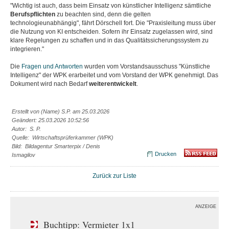
"Wichtig ist auch, dass beim Einsatz von künstlicher Intelligenz sämtliche
Berufspflichten
zu beachten sind, denn die gelten
technologieunabhängig", fährt Dörschell fort. Die "Praxisleitung muss über
die Nutzung von KI entscheiden. Sofern ihr Einsatz zugelassen wird, sind
klare Regelungen zu schaffen und in das Qualitätssicherungssystem zu
integrieren."
Die
Fragen und Antworten
wurden vom Vorstandsausschuss "Künstliche
Intelligenz" der WPK erarbeitet und vom Vorstand der WPK genehmigt. Das
Dokument wird nach Bedarf
weiterentwickelt
.
Erstellt von (Name) S.P. am 25.03.2026
Geändert: 25.03.2026 10:52:56
Autor: S. P.
Quelle: Wirtschaftsprüferkammer (WPK)
Bild: Bildagentur Smarterpix / Denis
Drucken
Ismagilov
Zurück zur Liste
ANZEIGE
Buchtipp: Vermieter 1x1