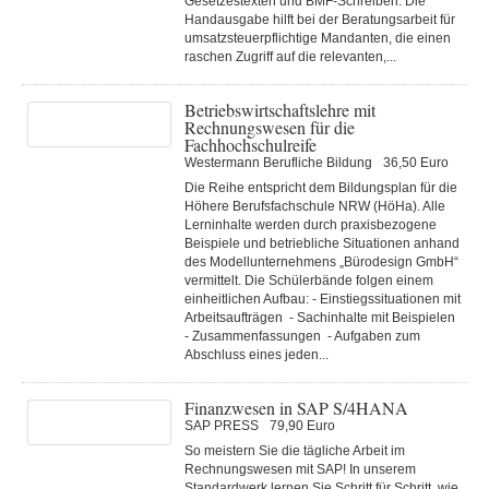
Gesetzestexten und BMF-Schreiben. Die
Handausgabe hilft bei der Beratungsarbeit für
umsatzsteuerpflichtige Mandanten, die einen
raschen Zugriff auf die relevanten,...
Betriebswirtschaftslehre mit
Rechnungswesen für die
Fachhochschulreife
Westermann Berufliche Bildung
36,50 Euro
Die Reihe entspricht dem Bildungsplan für die
Höhere Berufsfachschule NRW (HöHa). Alle
Lerninhalte werden durch praxisbezogene
Beispiele und betriebliche Situationen anhand
des Modellunternehmens „Bürodesign GmbH“
vermittelt. Die Schülerbände folgen einem
einheitlichen Aufbau: - Einstiegssituationen mit
Arbeitsaufträgen - Sachinhalte mit Beispielen
- Zusammenfassungen - Aufgaben zum
Abschluss eines jeden...
Finanzwesen in SAP S/4HANA
SAP PRESS
79,90 Euro
So meistern Sie die tägliche Arbeit im
Rechnungswesen mit SAP! In unserem
Standardwerk lernen Sie Schritt für Schritt, wie