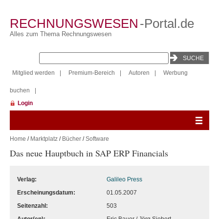
RECHNUNGSWESEN
-Portal.de
Alles zum Thema Rechnungswesen
Mitglied werden
|
Premium-Bereich
|
Autoren
|
Werbung
buchen
|
Login
Home
/
Marktplatz
/
Bücher
/
Software
Das neue Hauptbuch in SAP ERP Financials
Verlag:
Galileo Press
Erscheinungsdatum:
01.05.2007
Seitenzahl:
503