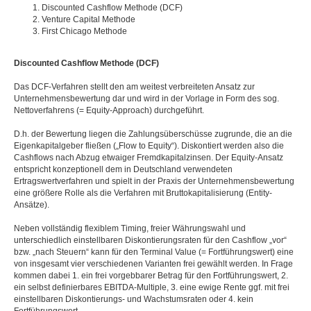
Discounted Cashflow Methode (DCF)
Venture Capital Methode
First Chicago Methode
Discounted Cashflow Methode (DCF)
Das DCF-Verfahren stellt den am weitest verbreiteten Ansatz zur
Unternehmensbewertung dar und wird in der Vorlage in Form des sog.
Nettoverfahrens (= Equity-Approach) durchgeführt.
D.h. der Bewertung liegen die Zahlungsüberschüsse zugrunde, die an die
Eigenkapitalgeber fließen („Flow to Equity“). Diskontiert werden also die
Cashflows nach Abzug etwaiger Fremdkapitalzinsen. Der Equity-Ansatz
entspricht konzeptionell dem in Deutschland verwendeten
Ertragswertverfahren und spielt in der Praxis der Unternehmensbewertung
eine größere Rolle als die Verfahren mit Bruttokapitalisierung (Entity-
Ansätze).
Neben vollständig flexiblem Timing, freier Währungswahl und
unterschiedlich einstellbaren Diskontierungsraten für den Cashflow „vor“
bzw. „nach Steuern“ kann für den Terminal Value (= Fortführungswert) eine
von insgesamt vier verschiedenen Varianten frei gewählt werden. In Frage
kommen dabei 1. ein frei vorgebbarer Betrag für den Fortführungswert, 2.
ein selbst definierbares EBITDA-Multiple, 3. eine ewige Rente ggf. mit frei
einstellbaren Diskontierungs- und Wachstumsraten oder 4. kein