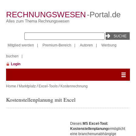
RECHNUNGSWESEN
-Portal.de
Alles zum Thema Rechnungswesen
Mitglied werden
|
Premium-Bereich
|
Autoren
|
Werbung
buchen
|
Login
Home
/
Marktplatz
/
Excel-Tools
/
Kostenrechnung
Kostenstellenplanung mit Excel
Dieses
MS Excel-Tool:
Kostenstellenplanung
ermöglicht
eine branchenunabhängige