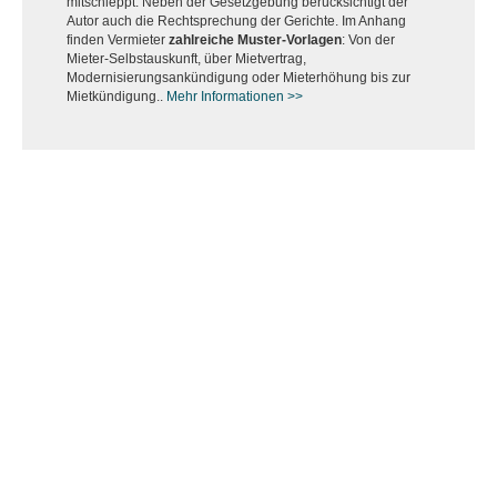
mitschleppt. Neben der Gesetzgebung berücksichtigt der
Autor auch die Rechtsprechung der Gerichte. Im Anhang
finden Vermieter
zahlreiche Muster-Vorlagen
: Von der
Mieter-Selbstauskunft, über Mietvertrag,
Modernisierungsankündigung oder Mieterhöhung bis zur
Mietkündigung..
Mehr Informationen >>