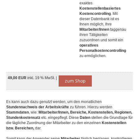
exaktes
Kostenstellenbasiertes
Kostencontrolling
. Mit
dieser Datenbank ist es
Ihnen möglich, Ihre
Mitarbeiter/Innen
taggenau
ihren Tätigkeiten
zuzuordnen und somit ein
operatives
Personalkostencontrolling
zu ermöglichen.
49,00 EUR
inkl. 19 % MwSt. |
zum Shop
Es kann auch dazu genutzt werden, um den monatlichen
Stundennachweis der Arbeitskräfte
zu führen. Hierzu werden
Stammdaten
, wie:
Mitarbeiter/Innen, Bereiche, Kostenstellen, Regionen,
Stundenkostensatz
etc. eingepflegt. Diese
Daten
stellen die Grundlage für
die tägliche Zuordnung der Mitarbeiter zu den einzelnen
Kostenstellen
bzw. Bereichen,
dar.
Somit kann der Anwender seine
Mitarbeiter
täglich beplanen, kontrollieren