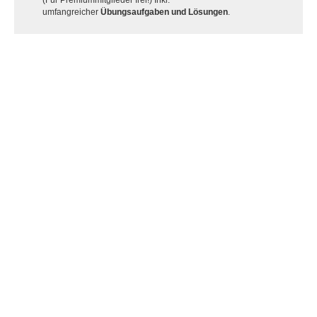
(Für Premiummitglieder frei!) Inkl.
umfangreicher
Übungsaufgaben und Lösungen
.