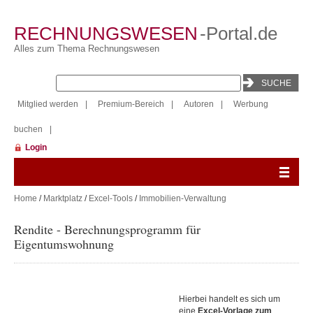
RECHNUNGSWESEN
-Portal.de
Alles zum Thema Rechnungswesen
Mitglied werden
|
Premium-Bereich
|
Autoren
|
Werbung
buchen
|
Login
Home
/
Marktplatz
/
Excel-Tools
/
Immobilien-Verwaltung
Rendite - Berechnungsprogramm für
Eigentumswohnung
Hierbei handelt es sich um
eine
Excel-Vorlage zum