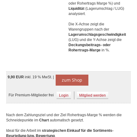
oder Rohertrags Marge %) und
Liquidität
(Lagerumschlag / LUG)
analysiert.
Die X-Achse zeigt die
Warengruppen nach der
Lagerumschlagsgeschwindigkeit
(LUG) und die Y-Achse zeigt die
Deckungsbeitrags- oder
Rohertrags-Marge
in %.
9,90 EUR
inkl. 19 % MwSt. |
zum Shop
Für Premium-Mitglieder frei
Login
Mitglied werden
Nach dem Zahlungsziel und der Ziel Rohertrags-Marge % werden die
Schneidepunkte im
Chart
automatisch gesetzt.
Ideal für die Arbeit im
strategischen Einkauf für die Sortiments-
Beurteilung bzw. Bewertung
.