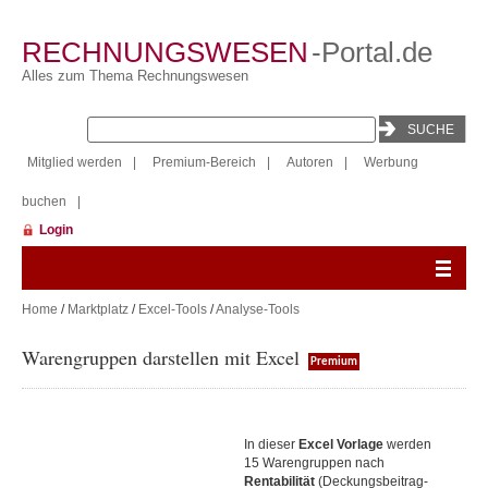
RECHNUNGSWESEN
-Portal.de
Alles zum Thema Rechnungswesen
Mitglied werden
|
Premium-Bereich
|
Autoren
|
Werbung
buchen
|
Login
Home
/
Marktplatz
/
Excel-Tools
/
Analyse-Tools
Warengruppen darstellen mit Excel
Premium
In dieser
Excel Vorlage
werden
15 Warengruppen nach
Rentabilität
(Deckungsbeitrag-