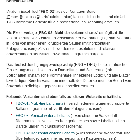
Berichtswesen
Mit dem Excel-Tool “
FBC-02
“ aus der Vorlagen-Serie
„
F
imovi
B
usiness
C
harts“ (siehe unten) lassen sich schnell und einfach
IBCS-konforme Berichte für ein professionelles Reporting erstellen.
Die Excel-Vorlage „
FBC-02: Multi-tier column charts
“ ermöglicht die
Visualisierung von Zeitreihen verschiedener Szenarien (Ist, Plan, Vorjahr)
in Form von integrierten, gruppierten Säulen (mit horizontalen
Kategorieachsen). Zusätzlich werden die absoluten und relativen
Abweichungen als Balken- bzw. Nadeldiagramm dargestellt.
Das Tool ist durchgängig
zweisprachig
(ENG + DEU), bietet zahlreiche
Einstellungsmöglichkeiten zur Darstellung und Skalierung (inkl.
Botschaften, dynamische Kommentare, ihr eigenes Logo) und alle Blätter
bzw. fertigen Berichtsvarianten innerhalb der Datei können bei Bedarf vom
Anwender beliebig angepasst und erweitert werden.
Folgende Varianten sind ebenfalls auf dieser Webseite erhältlich:
FBC-01: Multi-tier bar charts
(= verschiedene integrierte, gruppierte
Balkendiagramme mit vertikalen Kategorieachsen)
FBC-03: Vertical waterfall charts
(= verschiedene Wasserfall-
Diagramme mit vertikalen Kategorieachsen sowie tabellarischen
Darstellungen mit Kalkulationsschema)
F
BC-04: Horizontal waterfall charts
(= verschiedene Wasserfall- und
Überleitungsdiagramme mit horizontalen Kategorieachsen)