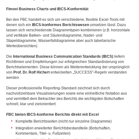
Fimovi Business Charts und IBCS-Konformität
Bei den FBC handelt es sich um verschiedene, flexible Excel-Tools mit
denen sich ein
IBCS-konformes Berichtswesen
umsetzen lässt. Dazu
lassen sich verschiedenste Diagrammtypen kombinieren (z.B. horizontale
und vertikale Balken- und Säulendiagramme, Nadel- und
Stapeldiagramme, Wasserfalldiagramme aber auch tabellarische
Werteübersichten).
Die
International Business Communication Standards (IBCS)
liefern
Richtlinien und Empfehlungen zur erfolgreichen Standardisierung von
Berichtselementen. Diese können als Weiterentwicklung der ursprünglich
von
Prof. Dr. Rolf Hichert
entwickelten „SUCCESS“-Regeln verstanden
werden.
Dieser professionelle Reporting-Standard zeichnet sich durch
nachvollziehbare Visualisierungen sowie eine einheitliche Notation aus
und vermittelt dem Betrachter des Berichts die wichtigsten Botschaften
schnell, klar und zielorientiert.
FBC bieten IBCS-konforme Berichte direkt mit Excel
Komplette Berichtsseiten (nicht nur einzelne Diagramme)
Integration erweiterter Berichtsbestandteile (Botschaften,
Kommentare, Titel- u. Fußzeilen)