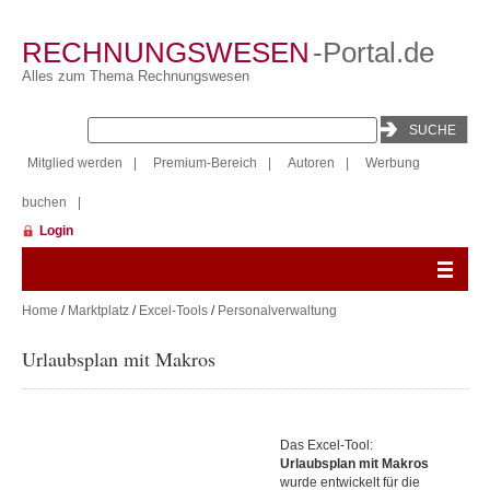
RECHNUNGSWESEN
-Portal.de
Alles zum Thema Rechnungswesen
Mitglied werden
|
Premium-Bereich
|
Autoren
|
Werbung
buchen
|
Login
Home
/
Marktplatz
/
Excel-Tools
/
Personalverwaltung
Urlaubsplan mit Makros
Das Excel-Tool:
Urlaubsplan mit Makros
wurde entwickelt für die