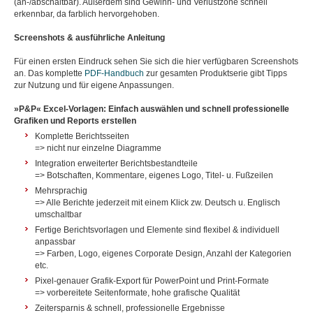
(an-/abschaltbar). Außerdem sind Gewinn- und Verlustzone schnell
erkennbar, da farblich hervorgehoben.
Screenshots & ausführliche Anleitung
Für einen ersten Eindruck sehen Sie sich die hier verfügbaren Screenshots
an. Das komplette
PDF-Handbuch
zur gesamten Produktserie gibt Tipps
zur Nutzung und für eigene Anpassungen.
»P&P« Excel-Vorlagen: Einfach auswählen und schnell professionelle
Grafiken und Reports erstellen
Komplette Berichtsseiten
=> nicht nur einzelne Diagramme
Integration erweiterter Berichtsbestandteile
=> Botschaften, Kommentare, eigenes Logo, Titel- u. Fußzeilen
Mehrsprachig
=> Alle Berichte jederzeit mit einem Klick zw. Deutsch u. Englisch
umschaltbar
Fertige Berichtsvorlagen und Elemente sind flexibel & individuell
anpassbar
=> Farben, Logo, eigenes Corporate Design, Anzahl der Kategorien
etc.
Pixel-genauer Grafik-Export für PowerPoint und Print-Formate
=> vorbereitete Seitenformate, hohe grafische Qualität
Zeitersparnis & schnell, professionelle Ergebnisse