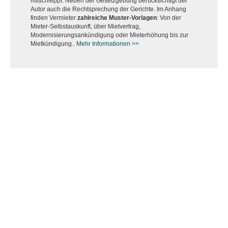
mitschleppt. Neben der Gesetzgebung berücksichtigt der
Autor auch die Rechtsprechung der Gerichte. Im Anhang
finden Vermieter
zahlreiche Muster-Vorlagen
: Von der
Mieter-Selbstauskunft, über Mietvertrag,
Modernisierungsankündigung oder Mieterhöhung bis zur
Mietkündigung..
Mehr Informationen >>