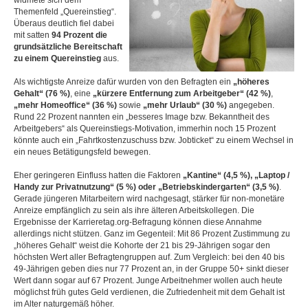
widmete sich dem
Themenfeld „Quereinstieg“.
Überaus deutlich fiel dabei
mit satten
94 Prozent die
grundsätzliche Bereitschaft
zu einem Quereinstieg
aus.
Als wichtigste Anreize dafür wurden von den Befragten ein
„höheres
Gehalt“ (76 %)
, eine
„kürzere Entfernung zum Arbeitgeber“ (42 %)
,
„mehr Homeoffice“ (36 %)
sowie
„mehr Urlaub“ (30 %)
angegeben.
Rund 22 Prozent nannten ein „besseres Image bzw. Bekanntheit des
Arbeitgebers“ als Quereinstiegs-Motivation, immerhin noch 15 Prozent
könnte auch ein „Fahrtkostenzuschuss bzw. Jobticket“ zu einem Wechsel in
ein neues Betätigungsfeld bewegen.
Eher geringeren Einfluss hatten die Faktoren
„Kantine“ (4,5 %), „Laptop /
Handy zur Privatnutzung“ (5 %) oder „Betriebskindergarten“ (3,5 %)
.
Gerade jüngeren Mitarbeitern wird nachgesagt, stärker für non-monetäre
Anreize empfänglich zu sein als ihre älteren Arbeitskollegen. Die
Ergebnisse der Karrieretag.org-Befragung können diese Annahme
allerdings nicht stützen. Ganz im Gegenteil: Mit 86 Prozent Zustimmung zu
„höheres Gehalt“ weist die Kohorte der 21 bis 29-Jährigen sogar den
höchsten Wert aller Befragtengruppen auf. Zum Vergleich: bei den 40 bis
49-Jährigen geben dies nur 77 Prozent an, in der Gruppe 50+ sinkt dieser
Wert dann sogar auf 67 Prozent. Junge Arbeitnehmer wollen auch heute
möglichst früh gutes Geld verdienen, die Zufriedenheit mit dem Gehalt ist
im Alter naturgemäß höher.