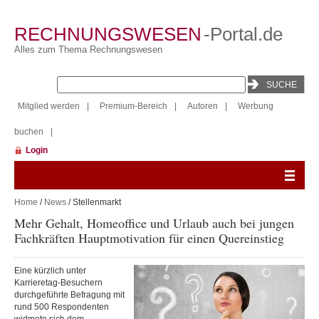
RECHNUNGSWESEN
-Portal.de
Alles zum Thema Rechnungswesen
Mitglied werden
|
Premium-Bereich
|
Autoren
|
Werbung
buchen
|
Login
Home
/
News
/ Stellenmarkt
Mehr Gehalt, Homeoffice und Urlaub auch bei jungen
Fachkräften Hauptmotivation für einen Quereinstieg
Eine kürzlich unter
Karrieretag-Besuchern
durchgeführte Befragung mit
rund 500 Respondenten