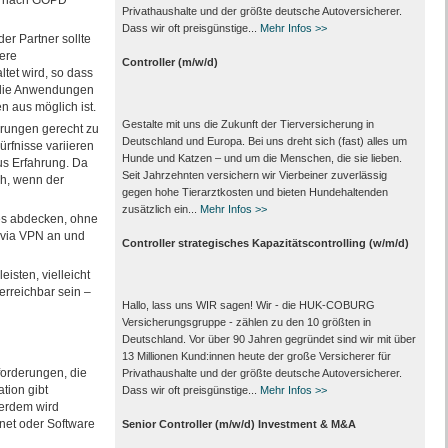
ls nach GOPD
Privathaushalte und der größte deutsche Autoversicherer.
Dass wir oft preisgünstige...
Mehr Infos >>
er Partner sollte
ere
Controller (m/w/d)
ltet wird, so dass
s die Anwendungen
n aus möglich ist.
Gestalte mit uns die Zukunft der Tierversicherung in
derungen gerecht zu
Deutschland und Europa. Bei uns dreht sich (fast) alles um
rfnisse variieren
Hunde und Katzen – und um die Menschen, die sie lieben.
us Erfahrung. Da
Seit Jahrzehnten versichern wir Vierbeiner zuverlässig
ch, wenn der
gegen hohe Tierarztkosten und bieten Hundehaltenden
zusätzlich ein...
Mehr Infos >>
les abdecken, ohne
 via VPN an und
Controller strategisches Kapazitätscontrolling (w/m/d)
isten, vielleicht
erreichbar sein –
Hallo, lass uns WIR sagen! Wir - die HUK-COBURG
Versicherungsgruppe - zählen zu den 10 größten in
Deutschland. Vor über 90 Jahren gegründet sind wir mit über
13 Millionen Kund:innen heute der große Versicherer für
forderungen, die
Privathaushalte und der größte deutsche Autoversicherer.
tion gibt
Dass wir oft preisgünstige...
Mehr Infos >>
ßerdem wird
rnet oder Software
Senior Controller (m/w/d) Investment & M&A