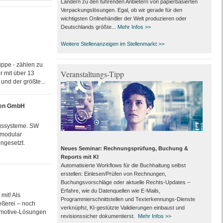
Ländern zu den führenden Anbietern von papier­basierten
Verpackungs­lösungen. Egal, ob wir gerade für den
wichtigsten Onlinehändler der Welt produzieren oder
Deutschlands größte...
Mehr Infos >>
Weitere Stellenanzeigen im Stellenmarkt >>
ppe - zählen zu
Veranstaltungs-Tipp
r mit über 13
und der größte...
nen GmbH
ngssysteme. SW
 modular
ngesetzt.
Neues Seminar: Rechnungsprüfung, Buchung &
Reports mit KI
Automatisierte Workflows für die Buchhaltung selbst
erstellen: Einlesen/Prüfen von Rechnungen,
Buchungsvorschläge oder aktuelle Rechts-Updates –
Erfahre, wie du Datenquellen wie E-Mails,
mit! Als
Programmierschnittstellen und Texterkennungs-Dienste
eßerei – noch
verknüpfst, KI-gestützte Validierungen einbaust und
tomotive-Lösungen
revisionssicher dokumentierst.
Mehr Infos >>