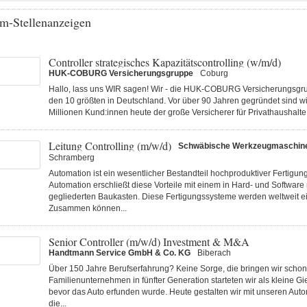
m-Stellenanzeigen
Controller strategisches Kapazitätscontrolling (w/m/d)
HUK-COBURG Versicherungsgruppe
Coburg
Hallo, lass uns WIR sagen! Wir - die HUK-COBURG Versicherungsgru
den 10 größten in Deutschland. Vor über 90 Jahren gegründet sind wi
Millionen Kund:innen heute der große Versicherer für Privathaushalte 
Leitung Controlling (m/w/d)
Schwäbische Werkzeugmaschi
Schramberg
Automation ist ein wesentlicher Bestandteil hochproduktiver Fertigu
Automation erschließt diese Vorteile mit einem in Hard- und Software
gegliederten Baukasten. Diese Fertigungs­systeme werden weltweit ei
Zusammen können...
Senior Controller (m/w/d) Investment & M&A
Handtmann Service GmbH & Co. KG
Biberach
Über 150 Jahre Berufserfahrung? Keine Sorge, die bringen wir schon 
Familienunternehmen in fünfter Generation starteten wir als kleine Gi
bevor das Auto erfunden wurde. Heute gestalten wir mit unseren Au
die...