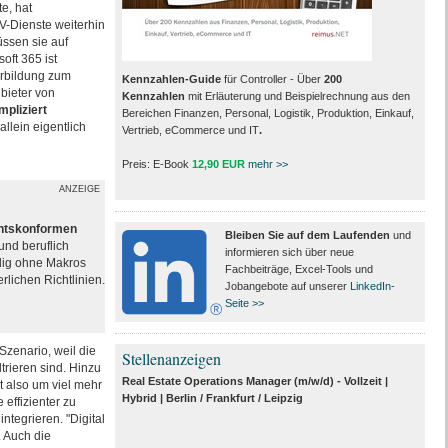
e, hat
V-Dienste weiterhin
üssen sie auf
oft 365 ist
erbildung zum
Kennzahlen-Guide
für Controller - Über
200
bieter von
Kennzahlen
mit Erläuterung und Beispielrechnung aus den
mpliziert
Bereichen Finanzen, Personal, Logistik, Produktion, Einkauf,
llein eigentlich
Vertrieb, eCommerce und IT
.
Preis: E-Book
12,90 EUR
mehr >>
ANZEIGE
chtskonformen
Bleiben Sie auf dem Laufenden
und
und beruflich
informieren sich über neue
ndig ohne Makros
Fachbeiträge, Excel-Tools und
rlichen Richtlinien.
Jobangebote auf unserer
LinkedIn-
Seite >>
Szenario, weil die
Stellenanzeigen
trieren sind. Hinzu
Real Estate Operations Manager (m/w/d) - Vollzeit |
t also um viel mehr
Hybrid | Berlin / Frankfurt / Leipzig
 effizienter zu
ntegrieren. "Digital
. Auch die