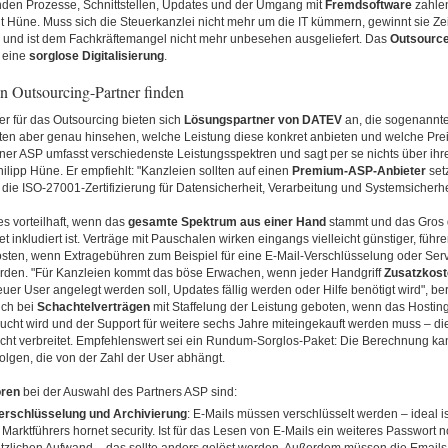
nden Prozesse, Schnittstellen, Updates und der Umgang mit
Fremdsoftware
zahlen
gt Hüne. Muss sich die Steuerkanzlei nicht mehr um die IT kümmern, gewinnt sie Zeit
und ist dem Fachkräftemangel nicht mehr unbesehen ausgeliefert. Das
Outsourc
r eine
sorglose Digitalisierung
.
en Outsourcing-Partner finden
ter für das Outsourcing bieten sich
Lösungspartner von DATEV
an, die sogenannte
lten aber genau hinsehen, welche Leistung diese konkret anbieten und welche Pre
tner ASP umfasst verschiedenste Leistungsspektren und sagt per se nichts über ihr
Philipp Hüne. Er empfiehlt: "Kanzleien sollten auf einen
Premium-ASP-Anbieter
setz
ie ISO-27001-Zertifizierung für Datensicherheit, Verarbeitung und Systemsicherhei
s vorteilhaft, wenn das
gesamte Spektrum aus einer Hand
stammt und das Gros 
et inkludiert ist. Verträge mit Pauschalen wirken eingangs vielleicht günstiger, führe
osten, wenn Extragebühren zum Beispiel für eine E-Mail-Verschlüsselung oder Ser
rden. "Für Kanzleien kommt das böse Erwachen, wenn jeder Handgriff
Zusatzkos
euer User angelegt werden soll, Updates fällig werden oder Hilfe benötigt wird", be
uch bei
Schachtelverträgen
mit Staffelung der Leistung geboten, wenn das Hosting
ucht wird und der Support für weitere sechs Jahre miteingekauft werden muss – di
cht verbreitet. Empfehlenswert sei ein Rundum-Sorglos-Paket: Die Berechnung ka
rfolgen, die von der Zahl der User abhängt.
oren
bei der Auswahl des Partners ASP sind:
erschlüsselung und Archivierung
: E-Mails müssen verschlüsselt werden – ideal i
 Marktführers hornet security. Ist für das Lesen von E-Mails ein weiteres Passwort 