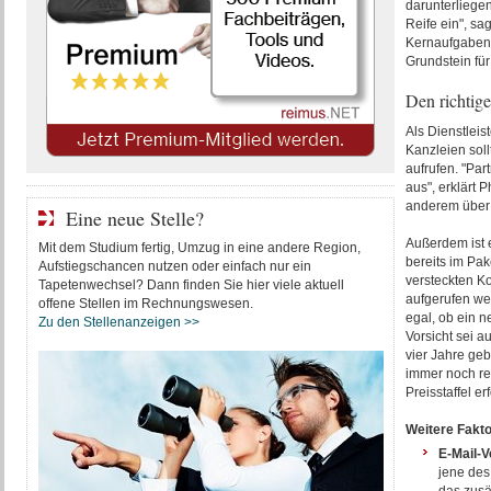
darunterliege
Reife ein", sa
Kernaufgaben 
Grundstein fü
Den richtig
Als Dienstleis
Kanzleien sol
aufrufen. "Par
aus", erklärt 
anderem über d
Eine neue Stelle?
Außerdem ist e
Mit dem Studium fertig, Umzug in eine andere Region,
bereits im Pak
Aufstiegschancen nutzen oder einfach nur ein
versteckten K
Tapetenwechsel? Dann finden Sie hier viele aktuell
aufgerufen we
offene Stellen im Rechnungswesen.
egal, ob ein n
Zu den Stellenanzeigen >>
Vorsicht sei a
vier Jahre geb
immer noch re
Preisstaffel e
Weitere Fakt
E-Mail-V
jene des