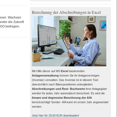
Berechnung der Abschreibungen in Excel
önnen. Wachsen
nder die Zukunft
RGO beitragen,
Mit Hilfe dieser auf MS
Excel
basierenden
Anlagenverwaltung
können Sie ihr Anlagevermögen
(Inventar) verwalten. Das Inventar ist in diesem Tool
übersichtlich nach Bilanzpositionen untergliedert.
Abschreibungen und Rest- Buchwerte
ihrer Anlagegüter
werden für jedes Jahr automatisch berechnet. Es wird die
lineare und degressive Berechnung der AfA
berücksichtigt! Sonder- AfA kann im ersten Jahr angewendet
werden.
Jetzt hier für 29,50 EUR downloaden!