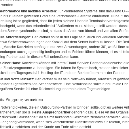
tzlichen Aufwand – das sollte anders gelöst werden. Außerdem müssen die Emai
t werden.
erformance und mobiles Arbeiten
: Funktionierende Systeme sind das A und O – d
 bis zu einem gewissen Grad eine Performance-Garantie einräumen. Hüne: "Uns
teilung ist so gegliedert, dass für jeden siebten User ein Terminalserver freigescha
hochgeht, wenn das erforderlich ist." Außerdem muss sichergestellt werden, das
 dem Server synchronisiert sind, so dass die Arbeit von überall und von allen Geräte
elle Anforderungen
: Der Partner sollte in der Lage sein, auch individuellen Anfor
etwa Softwareanwendungen der Kanzlei auf dem Server laufen zu lassen. Die Bedü
rk: „Manche Kanzleien benötigen nur zwei Anwendungen, andere 30“, weiß Hüne a
endungen auch gegenseitig bedingen und zu Fehlern führen können, ist es hilfrei
ing-Partner auch in diesem Fall unterstützen kann.
s einer Hand
: Kanzleien können mit ihrem Cloud-Service-Partner idealerweise al
he Zusatzprogramme zu benötigen. Sie fahren ihr System hoch, melden sich sicher
ich ihrem Tagesgeschäft. Hosting der IT und den Betrieb übernimmt der Partner.
it und Notfalleinsatz
: Der Partner muss sein Netzwerk härten, Virenschutz gewährle
 einer KI-gestützten Anti-Schadsoftware. Eine Notfallhotline sollte rund um die Uhr 
egulären Servicefall eine Rückmeldung innerhalb eines Tages erfolgen.
its-Pingpong vermeiden
otwendigkeiten, die ein Outsourcing-Partner mitbringen sollte, gibt es weitere An
rtner erfüllen sollte.
Feste Ansprechpartner
gehören dazu. Diese Art der Organisa
 Stück weit Gelassenheit, da sie mit bekannten Gesichtern zusammenarbeiten. Au
-Pingpong vermieden, wenn sich verschiedene Dienstleister etwa für Telefon, Inte
lichkeit zuschieben und der Kunde am Ende allein dasteht.