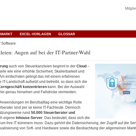
Mitgli
NMARKT
EXCEL-VORLAGEN
GLOSSAR
/ Software
leien: Augen auf bei der IT-Partner-Wahl
ierung
auch von Steuerkanzleien beginnt in der
Cloud
–
teile wie eine erhöhte Sicherheit, Skalierbarkeit und
Am einfachsten gelingt das mit einem erfahrenen
e IT-Landschaft aufsetzt und betreibt, so dass sich die
Kerngeschäft konzentrieren
kann. Bei der Auswahl
zlei genau hinsehen und Fallstricke vermeiden.
Anwendungen im Berufsalltag eine wichtige Rolle
rberater sind per se keine IT-Fachleute. Dennoch
ätzungsweise rund
50.000 Steuerberater und
h eigene
Inhouse-Server
. Das bedeutet, dass sich die
 um ihre IT kümmern muss: Dazu gehört die Datensicherung, der Zugriff auf die Serv
tualisierung von Soft- und Hardware sowie die Beobachtung der allgemeinen Markt