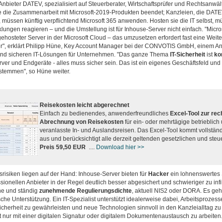
nbieter DATEV, spezialisiert auf Steuerberater, Wirtschaftsprüfer und Rechtsanwält
e die Zusammenarbeit mit Microsoft-2019-Produkten beendet; Kanzleien, die DATE
 müssen künftig verpflichtend Microsoft 365 anwenden. Hosten sie die IT selbst, m
lungen reagieren – und die Umstellung ist für Inhouse-Server nicht einfach. "Micros
gehosteter Server in der Microsoft Cloud – das umzusetzen erfordert fast eine Weit
r", erklärt Philipp Hüne, Key Account Manager bei der CONVOTIS GmbH, einem An
und sicheren IT-Lösungen für Unternehmen. "Das ganze Thema
IT-Sicherheit
ist
ko
rver und Endgeräte - alles muss sicher sein. Das ist ein eigenes Geschäftsfeld und a
 stemmen", so Hüne weiter.
Reisekosten leicht abgerechnet
Einfach zu bedienendes, anwenderfreundliches
Excel-Tool zur re
Abrechnung von Reisekosten
für ein- oder mehrtägige betrieblich 
veranlasste In- und Auslandsreisen. Das Excel-Tool kommt vollstä
aus und berücksichtigt alle derzeit geltenden gesetzlichen und steue
Preis 59,50 EUR
....
Download hier >>
srisiken liegen auf der Hand: Inhouse-Server bieten für
Hacker
ein lohnenswertes 
sionellen Anbieter in der Regel deutlich besser abgesichert und schwieriger zu infil
e und ständig
zunehmende Regulierungsdichte
, aktuell NIS2 oder DORA. Es geh
sche Unterstützung. Ein IT-Spezialist unterstützt idealerweise dabei, Arbeitsprozesse
Sicherheit zu gewährleisten und neue Technologien sinnvoll in den Kanzleialltag zu i
t nur mit einer digitalen Signatur oder digitalem Dokumentenaustausch zu arbeiten