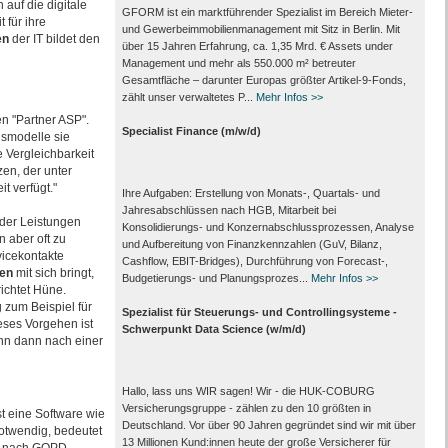
 auf die digitale
GFORM ist ein marktführender Spezialist im Bereich Mieter-
 für ihre
und Gewerbeimmobilienmanagement mit Sitz in Berlin. Mit
en
der IT bildet den
über 15 Jahren Erfahrung, ca. 1,35 Mrd. € Assets under
Management und mehr als 550.000 m² betreuter
Gesamtfläche – darunter Europas größter Artikel-9-Fonds,
zählt unser verwaltetes P...
Mehr Infos >>
n "Partner ASP".
Specialist Finance (m/w/d)
ismodelle sie
e Vergleichbarkeit
en, der unter
t verfügt."
Ihre Aufgaben: Erstellung von Monats‑, Quartals‑ und
Jahresabschlüssen nach HGB, Mitarbeit bei
der Leistungen
Konsolidierungs‑ und Konzernabschlussprozessen, Analyse
n aber oft zu
und Aufbereitung von Finanzkennzahlen (GuV, Bilanz,
vicekontakte
Cashflow, EBIT-Bridges), Durchführung von Forecast‑,
ten
mit sich bringt,
Budgetierungs‑ und Planungsprozes...
Mehr Infos >>
richtet Hüne.
 zum Beispiel für
Spezialist für Steuerungs- und Controllingsysteme -
eses Vorgehen ist
Schwerpunkt Data Science (w/m/d)
nn dann nach einer
Hallo, lass uns WIR sagen! Wir - die HUK-COBURG
Versicherungsgruppe - zählen zu den 10 größten in
st eine Software wie
Deutschland. Vor über 90 Jahren gegründet sind wir mit über
notwendig, bedeutet
13 Millionen Kund:innen heute der große Versicherer für