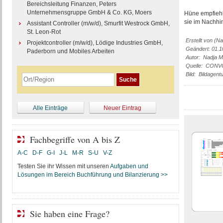
Bereichsleitung Finanzen, Peters
Unternehmensgruppe GmbH & Co. KG, Moers
Hüne empfiehlt
sie im Nachhi
Assistant Controller (m/w/d), Smurfit Westrock GmbH,
St. Leon-Rot
Erstellt von (N
Projektcontroller (m/w/d), Lödige Industries GmbH,
Geändert: 01.1
Paderborn und Mobiles Arbeiten
Autor: Nadja Mül
Quelle: CON
Bild: Bildagent
Alle Einträge
Neuer Eintrag
Fachbegriffe von A bis Z
A-C
D-F
G-I
J-L
M-R
S-U
V-Z
Testen Sie ihr Wissen mit unseren
Aufgaben und
Lösungen im Bereich Buchführung und Bilanzierung >>
Sie haben eine Frage?