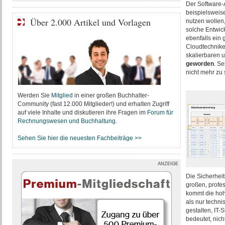
Der Software-A
beispielsweis
Über 2.000 Artikel und Vorlagen
nutzen wollen,
solche Entwick
ebenfalls ein 
Cloudtechnike
skalierbaren 
geworden
. Se
nicht mehr zu
Werden Sie
Mitglied
in einer großen Buchhalter-
Community (fast 12.000 Mitglieder!) und erhalten Zugriff
auf viele Inhalte und diskutieren ihre Fragen im
Forum für
Rechnungswesen und Buchhaltung
.
Sehen Sie hier die neuesten Fachbeiträge >>
ANZEIGE
Die Sicherheit
großen, profes
kommt die hoh
als nur techni
gestalten, IT-
bedeutet, nich