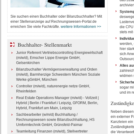
das zusä
archivier
Systemp
Sie suchen einen Buchhalter oder Bilanzbuchhalter? Mit
deswegen
einer Stellenanzeige auf Rechnungswesen-Portal.de
Lastenver
erreichen Sie viele Fachkräfte.
weitere Informationen >>
die CPU 
stets mit
Individu
Buchhalter- Stellenmarkt
werden, 
hier sta
Junior Referent Vertriebscontrolling Energiewirtschaft
sich Anw
(m/w/d), Emscher Lippe Energie GmbH,
Outsourc
Gelsenkirchen
Alles au
Bilanzbuchalter Vermögensverwaltung und Orden
zahlreic
(m/w/d), Barmherzige Schwestern München Soziale
widmen s
Werke gGmbH, München
Sicherhe
Controller (m/w/d), naturenergie netze GmbH,
sogar mit
Rheinfelden
und im r
Real Estate Operations Manager (m/w/d) - Vollzeit |
Zuständigke
Hybrid | Berlin / Frankfurt / Leipzig, GFORM, Berlin,
Hybrid, Frankfurt am Main, Leipzig
Neben diesen N
Sachbearbeiter (w/m/d) Buchhaltung /
ein externer Pa
Rechnungswesen sowie Bilanzbuchhaltung, HS
Kanzleien ein
Umformtechnik GmbH, Grünsfeld-Paimar
Zuständigkeits
Teamleitung Finanzen (m/w/d), Stellvertreter
die Verantwort