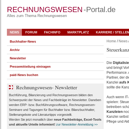
RECHNUNGSWESEN
-Portal.de
Alles zum Thema Rechnungswesen
NEWS
FORUM
FACHINFO
MARKTPLATZ
KARRIERE / STELLE
Home
/
News
Buchhalter-News
Steuerkanz
Archiv
Newsletter
Die
Digitalis
Pressemitteilung eintragen
und bringt Vor
Performance. 
paid-News buchen
Partner, der di
Kanzlei
aufs 
Rechnungswesen- Newsletter
sollte die Kan
Buchführung, Bilanzierung und Rechnungswesen bilden den
Auch wenn IT-
Schwerpunkt der News und Fachbeiträge im Newsletter. Daneben
spielen: Steue
werden ERP- bzw. Buchführungssoftware, Rechnungswesen-
betreiben sch
Seminare und Tagungen für Buchhalter bzw. Bilanzbuchhalter,
Kanzleien
noc
Stellenangebote und Literaturtipps vorgestellt.
Kanzlei selbst
Werden Sie jetzt monatlich über
neue Fachbeiträge, Excel-Tools
Pflege und Ak
und aktuelle Urteile
informiert!
zur Newsletter-Anmeldung >>