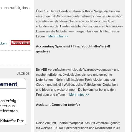
n uns zurück, dass
Über 150 Jahre Berufserfahrung? Keine Sorge, die bringen
wir schon mit! Als Familienunternehmen in fünfter Generation
starteten wir als kleine Gießerei – noch bevor das Auto
erfunden wurde. Heute gestalten wir mit unseren Automotive-
Lösungen die Mobilität von morgen, bringen Hightech in die
Leben...
Mehr Infos >>
cken
Accounting Specialist / Finanzbuchhalter*in (all
genders)
Bei AEB vereinfachen wir globale Warenbewegungen - und
ANZEIGE
machen effiziente, ökologische, sichere und gerechte
Lieferketten möglich. Mit intuitiven Technologien aus der
Cloud - und mit dir! Weil du, deine Fähigkeiten, Gedanken
und Ideen uns weiterbringen. Du bekommst bei uns den
Freiraum und offene ...
Mehr Infos >>
Assistant Controller (m/w/d)
Deine Zukunft – perfekt verpackt. Smurfit Westrock gehört
mit weltweit 100.000 Mitarbeiter­innen und Mitarbeitern in 40