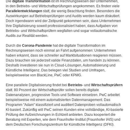
Die
digitale
Transformation
ist im Rechnungswesen der Unternehmen,
in den Betriebs- und Wirtschaftsprüfungen angekommen. Es finden viele
Parallelentwicklungen
statt, die wenig Beachtung finden. Besonders die
Auswirkungen auf Betriebsprüfungen und Audits werden kaum diskutiert.
Doch irgendwann wird der Zeitpunkt gekommen sein, dass Unternehmen
ihre Digitalisierung soweit professionalisiert haben, dass Aufgaben von
Betriebs- und Wirtschaftsprüfern wegfallen und sogar vollautomatische
Audits zur Realität werden.
Durch die
Corona-Pandemie
hat die digitale Transformation im
Rechnungswesen noch einmal an Fahrt aufgenommen: Unternehmen
haben erkannt, dass sie schneller auf Marktsituationen reagieren müssen.
Dazu brauchen sie jederzeit valide Finanzdaten, um handeln zu können.
Deshalb investieren sie nun in Cloud-Lösungen, Automatisierung und
Künstliche Intelligenz. Das belegen viel Studien und Umfragen,
beispielsweise von BlackLine, PwC oder KPMG.
Eine parallele Digitalisierung findet bei
Betriebs-
und
Wirtschaftsprüfern
statt. 80 Prozent der Wirtschaftsprüfer sollen bereits digitale
Datenanalysen, progressive Tools und Software einsetzen. PwC arbeitet
beispielsweise mit einem automatisierten Datenmanagement. Das
Programm "Adam" klassiﬁziert und auditiert Datenproben vollautomatisch
KI-basiert. Zukünftig will PwC seinen Kunden eine vollständige, KI-basierte
Prüfung der Aufzeichnungen in Echtzeit anbieten. Dazu kooperiert die
Beratung mit Experten, wie dem Fraunhofer-Institut (Fraunhofer IAIS) und
dem Deutschen Forschungszentrum für Künstliche Intelligenz (DFKI).