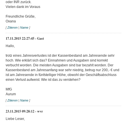
oder INR zurück.
Vielen dank im Voraus
Freundliche Grüße,
Oxana
[
Zitieren
|
Name
]
17.11.2015 22:27:45 - Gast
Hallo,
trotz eines Jahresverlustes ist der Kassenbestand am Jahresende sehr
hoch. Wie erklärt sich das? Einnahmen und Ausgaben sind korrekt
verbucht worden. Die meisten Ausgaben sind bar bezahlt worden. Der
Kassenbestand am Jahresanfang war sehr niedrig, betrug nur 200,- € und
ist am Jahresende in fünfstelliger Höhe, obwohl der Geschäftsabschluss
einen Verlust aufweist. Wie ist das zu verstehen?
MfG
Aurum
[
Zitieren
|
Name
]
23.11.2015 09:28:12 - wvr
Liebe Leser,