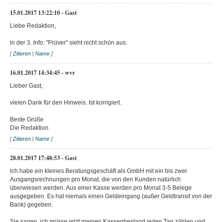
15.01.2017 13:22:10 - Gast
Liebe Redaktion,
in der 3. Info: "Prüver" sieht nicht schön aus.
[
Zitieren
|
Name
]
16.01.2017 14:34:45 - wvr
Lieber Gast,
vielen Dank für den Hinweis. Ist korrigiert.
Beste Grüße
Die Redaktion
[
Zitieren
|
Name
]
28.01.2017 17:48:53 - Gast
Ich habe ein kleines Beratungsgeschäft als GmbH mit ein bis zwei
Ausgangsrechnungen pro Monat, die von den Kunden natürlich
überwiesen werden. Aus einer Kasse werden pro Monat 3-5 Belege
ausgegeben. Es hat niemals einen Geldeingang (außer Geldtransit von der
Bank) gegeben.
Sie sagen, ich müsse jetzt meinen Kassenbestand jeden Tag zählen und