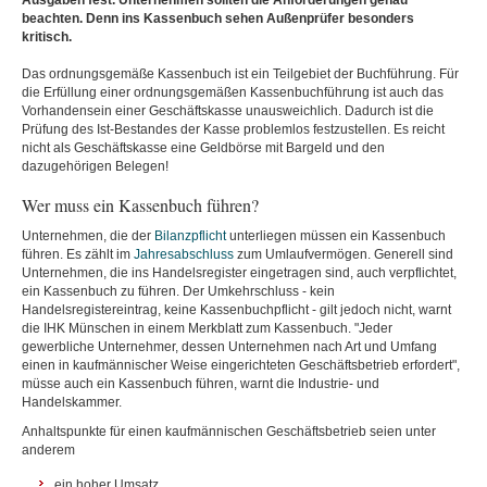
Ausgaben fest. Unternehmen sollten die Anforderungen genau
beachten. Denn ins Kassenbuch sehen Außenprüfer besonders
kritisch.
Das ordnungsgemäße Kassenbuch ist ein Teilgebiet der Buchführung. Für
die Erfüllung einer ordnungsgemäßen Kassenbuchführung ist auch das
Vorhandensein einer Geschäftskasse unausweichlich. Dadurch ist die
Prüfung des Ist-Bestandes der Kasse problemlos festzustellen. Es reicht
nicht als Geschäftskasse eine Geldbörse mit Bargeld und den
dazugehörigen Belegen!
Wer muss ein Kassenbuch führen?
Unternehmen, die der
Bilanzpflicht
unterliegen müssen ein Kassenbuch
führen. Es zählt im
Jahresabschluss
zum Umlaufvermögen. Generell sind
Unternehmen, die ins Handelsregister eingetragen sind, auch verpflichtet,
ein Kassenbuch zu führen. Der Umkehrschluss - kein
Handelsregistereintrag, keine Kassenbuchpflicht - gilt jedoch nicht, warnt
die IHK Münschen in einem Merkblatt zum Kassenbuch. "Jeder
gewerbliche Unternehmer, dessen Unternehmen nach Art und Umfang
einen in kaufmännischer Weise eingerichteten Geschäftsbetrieb erfordert",
müsse auch ein Kassenbuch führen, warnt die Industrie- und
Handelskammer.
Anhaltspunkte für einen kaufmännischen Geschäftsbetrieb seien unter
anderem
ein hoher Umsatz