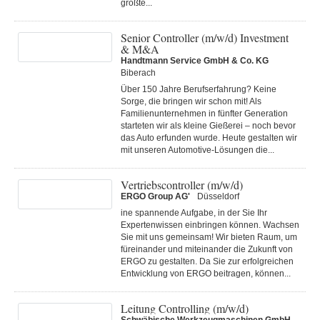
größte...
Senior Controller (m/w/d) Investment
& M&A
Handtmann Service GmbH & Co. KG
Biberach
Über 150 Jahre Berufserfahrung? Keine
Sorge, die bringen wir schon mit! Als
Familienunternehmen in fünfter Generation
starteten wir als kleine Gießerei – noch bevor
das Auto erfunden wurde. Heute gestalten wir
mit unseren Automotive-Lösungen die...
Vertriebscontroller (m/w/d)
ERGO Group AG'
Düsseldorf
ine spannende Aufgabe, in der Sie Ihr
Expertenwissen einbringen können. Wachsen
Sie mit uns gemeinsam! Wir bieten Raum, um
füreinander und miteinander die Zukunft von
ERGO zu gestalten. Da Sie zur erfolgreichen
Entwicklung von ERGO beitragen, können...
Leitung Controlling (m/w/d)
Schwäbische Werkzeugmaschinen GmbH