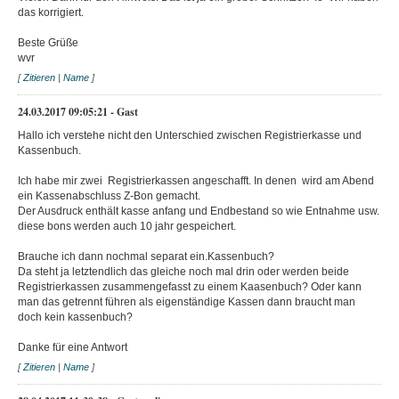
das korrigiert.
Beste Grüße
wvr
[
Zitieren
|
Name
]
24.03.2017 09:05:21 - Gast
Hallo ich verstehe nicht den Unterschied zwischen Registrierkasse und
Kassenbuch.
Ich habe mir zwei Registrierkassen angeschafft. In denen wird am Abend
ein Kassenabschluss Z-Bon gemacht.
Der Ausdruck enthält kasse anfang und Endbestand so wie Entnahme usw.
diese bons werden auch 10 jahr gespeichert.
Brauche ich dann nochmal separat ein.Kassenbuch?
Da steht ja letztendlich das gleiche noch mal drin oder werden beide
Registrierkassen zusammengefasst zu einem Kaasenbuch? Oder kann
man das getrennt führen als eigenständige Kassen dann braucht man
doch kein kassenbuch?
Danke für eine Antwort
[
Zitieren
|
Name
]