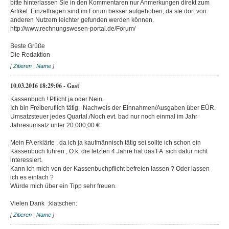
bitte hinterlassen Sie in den Kommentaren nur Anmerkungen direkt zum
Artikel. Einzelfragen sind im Forum besser aufgehoben, da sie dort von
anderen Nutzern leichter gefunden werden können.
http://www.rechnungswesen-portal.de/Forum/
Beste Grüße
Die Redaktion
[
Zitieren
|
Name
]
10.03.2016 18:29:06 - Gast
Kassenbuch ! Pflicht ja oder Nein.
Ich bin Freiberuflich tätig. Nachweis der Einnahmen/Ausgaben über EÜR.
Umsatzsteuer jedes Quartal./Noch evt. bad nur noch einmal im Jahr
Jahresumsatz unter 20.000,00 €
Mein FA erklärte , da ich ja kaufmännisch tätig sei sollte ich schon ein
Kassenbuch führen , O.k. die letzten 4 Jahre hat das FA sich dafür nicht
interessiert.
Kann ich mich von der Kassenbuchpflicht befreien lassen ? Oder lassen
ich es einfach ?
Würde mich über ein Tipp sehr freuen.
Vielen Dank :klatschen:
[
Zitieren
|
Name
]