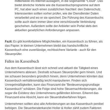
mittlerweile ins Internet auslagern, in die sogenannte "Cloud". Das
bietet ähnliche Vorteile wie die Kassenbuchprogramme auf dem
PC, hat aber auch einen zusätzlichen Nachteil: den Datenschutz.
Interessenten sollten vorher prüfen, wie der Dienstleister Daten
verarbeitet und wo er sie speichert. Die Führung des Kassenbuchs
sollte auch dann immer über eine verschlüsselte Verbindung
geschehen. Außerdem sollte der Anbieter sein Portal stets den
aktuellen gesetzlichen Anforderungen anpassen.
Fazit:
Es gibt komfortablere Möglichkeiten, ein Kassenbuch zu führen, als
das Papier. In kleinen Unternehmen bleibt das handschriftliche
Kassenbuch eine zuverlässige, rechtssichere Variante - auch für den
Steuerprüfer.
Fallen im Kassenbuch
Aus dem Kassenbuch lässt sich schnell und aktuell die Tätigkeit eines
Unternehmens ablesen. Deshalb schauen Steuerprüfer gern hinein. Und
sie schauen besonders gründlich hinein, denn Unternehmen könnten das
Kassenbuch verhältnismäßig leicht manipulieren. Finden sich
Unregelmäßigkeiten, kann das Finanzamt die "Besteuerungsgrundlage
Kassenbuch" schätzen. Die Folge sind hohe Steuernachforderungen, die
sogar die Existenz des Unternehmens gefährden können. Erkennt das
Finanzamt eine Absicht, kann ein Steuerstrafverfahren folgen.
Unternehmen sollten also alle Anforderungen an das Kassenbuch penibel
befolgen. Die Steuerberaterkanzlei Holler & Holler zählt zudem Faktoren