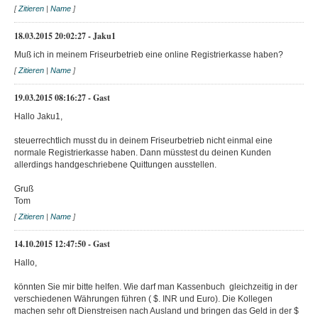
[
Zitieren
|
Name
]
18.03.2015 20:02:27 - Jaku1
Muß ich in meinem Friseurbetrieb eine online Registrierkasse haben?
[
Zitieren
|
Name
]
19.03.2015 08:16:27 - Gast
Hallo Jaku1,
steuerrechtlich musst du in deinem Friseurbetrieb nicht einmal eine
normale Registrierkasse haben. Dann müsstest du deinen Kunden
allerdings handgeschriebene Quittungen ausstellen.
Gruß
Tom
[
Zitieren
|
Name
]
14.10.2015 12:47:50 - Gast
Hallo,
könnten Sie mir bitte helfen. Wie darf man Kassenbuch gleichzeitig in der
verschiedenen Währungen führen ( $. INR und Euro). Die Kollegen
machen sehr oft Dienstreisen nach Ausland und bringen das Geld in der $