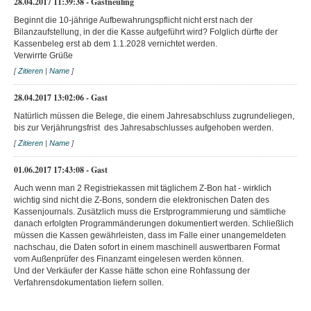
28.04.2017 11:39:38 - Gastneuling
Beginnt die 10-jährige Aufbewahrungspflicht nicht erst nach der
Bilanzaufstellung, in der die Kasse aufgeführt wird? Folglich dürfte der
Kassenbeleg erst ab dem 1.1.2028 vernichtet werden.
Verwirrte Grüße
[
Zitieren
|
Name
]
28.04.2017 13:02:06 - Gast
Natürlich müssen die Belege, die einem Jahresabschluss zugrundeliegen,
bis zur Verjährungsfrist des Jahresabschlusses aufgehoben werden.
[
Zitieren
|
Name
]
01.06.2017 17:43:08 - Gast
Auch wenn man 2 Registriekassen mit täglichem Z-Bon hat - wirklich
wichtig sind nicht die Z-Bons, sondern die elektronischen Daten des
Kassenjournals. Zusätzlich muss die Erstprogrammierung und sämtliche
danach erfolgten Programmänderungen dokumentiert werden. Schließlich
müssen die Kassen gewährleisten, dass im Falle einer unangemeldeten
nachschau, die Daten sofort in einem maschinell auswertbaren Format
vom Außenprüfer des Finanzamt eingelesen werden können.
Und der Verkäufer der Kasse hätte schon eine Rohfassung der
Verfahrensdokumentation liefern sollen.