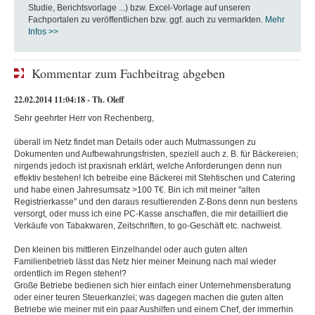
Studie, Berichtsvorlage ...) bzw. Excel-Vorlage auf unseren
Fachportalen zu veröffentlichen bzw. ggf. auch zu vermarkten.
Mehr
Infos >>
Kommentar zum Fachbeitrag abgeben
22.02.2014 11:04:18 - Th. Oleff
Sehr geehrter Herr von Rechenberg,
überall im Netz findet man Details oder auch Mutmassungen zu
Dokumenten und Aufbewahrungsfristen, speziell auch z. B. für Bäckereien;
nirgends jedoch ist praxisnah erklärt, welche Anforderungen denn nun
effektiv bestehen! Ich betreibe eine Bäckerei mit Stehtischen und Catering
und habe einen Jahresumsatz >100 T€. Bin ich mit meiner "alten
Registrierkasse" und den daraus resultierenden Z-Bons denn nun bestens
versorgt, oder muss ich eine PC-Kasse anschaffen, die mir detailliert die
Verkäufe von Tabakwaren, Zeitschriften, to go-Geschäft etc. nachweist.
Den kleinen bis mittleren Einzelhandel oder auch guten alten
Familienbetrieb lässt das Netz hier meiner Meinung nach mal wieder
ordentlich im Regen stehen!?
Große Betriebe bedienen sich hier einfach einer Unternehmensberatung
oder einer teuren Steuerkanzlei; was dagegen machen die guten alten
Betriebe wie meiner mit ein paar Aushilfen und einem Chef, der immerhin