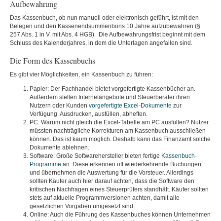
Aufbewahrung
Das Kassenbuch, ob nun manuell oder elektronisch geführt, ist mit den
Belegen und den Kassenendsummenbons 10 Jahre aufzubewahren (§
257 Abs. 1 in V. mit Abs. 4 HGB). Die Aufbewahrungsfrist beginnt mit dem
Schluss des Kalenderjahres, in dem die Unterlagen angefallen sind.
Die Form des Kassenbuchs
Es gibt vier Möglichkeiten, ein Kassenbuch zu führen:
Papier: Der Fachhandel bietet vorgefertigte Kassenbücher an.
Außerdem stellen Internetangebote und Steuerberater ihren
Nutzern oder Kunden
vorgefertigte Excel-Dokumente
zur
Verfügung. Ausdrucken, ausfüllen, abheften.
PC: Warum nicht gleich die Excel-Tabelle am PC ausfüllen? Nutzer
müssten nachträgliche Korrekturen am Kassenbuch ausschließen
können. Das ist kaum möglich. Deshalb kann das Finanzamt solche
Dokumente ablehnen.
Software: Große Softwarehersteller bieten fertige
Kassenbuch-
Programme
an. Diese erkennen oft wiederkehrende Buchungen
und übernehmen die Auswertung für die Vorsteuer. Allerdings
sollten Käufer auch hier darauf achten, dass die Software den
kritischen Nachfragen eines Steuerprüfers standhält. Käufer sollten
stets auf aktuelle Programmversionen achten, damit alle
gesetzlichen Vorgaben umgesetzt sind.
Online: Auch die Führung des Kassenbuches können Unternehmen