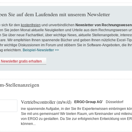
ben Sie auf dem Laufenden mit unserem Newsletter
 sich für den
kostenfreien
und unverbindlichen
Newsletter von Rechnungswesen-
en Sie jeden Monat aktuelle Neuigkeiten und Urteile aus dem Rechnungswesen un
n Sie über neue Fachartikel, über wichtige News, aktuelle Stellenangebote, inter
are. Wir empfehlen Ihnen spannende Bücher und geben Ihnen nützliche Excel-Tip
hr wichtige Diskussionen im Forum und stöbern Sie in Software-Angeboten, die Ih
ag erleichtern.
Beispiel-Newsletter >>
t Newsletter gratis erhalten
m-Stellenanzeigen
Vertriebscontroller (m/w/d)
ERGO Group AG'
Düsseldorf
ine spannende Aufgabe, in der Sie Ihr Expertenwissen einbringen k
Sie mit uns gemeinsam! Wir bieten Raum, um füreinander und miteina
von ERGO zu gestalten. Da Sie zur erfolgreichen Entwicklung von E
können...