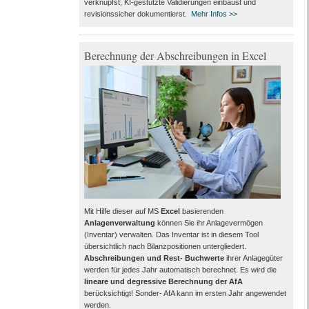
verknüpfst, KI-gestützte Validierungen einbaust und
revisionssicher dokumentierst.
Mehr Infos >>
Berechnung der Abschreibungen in Excel
Mit Hilfe dieser auf MS
Excel
basierenden
Anlagenverwaltung
können Sie ihr Anlagevermögen
(Inventar) verwalten. Das Inventar ist in diesem Tool
übersichtlich nach Bilanzpositionen untergliedert.
Abschreibungen und Rest- Buchwerte
ihrer Anlagegüter
werden für jedes Jahr automatisch berechnet. Es wird die
lineare und degressive Berechnung der AfA
berücksichtigt! Sonder- AfA kann im ersten Jahr angewendet
werden.