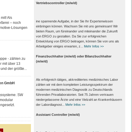
Vertriebscontroller (m/w/d)
mit! Als
ine spannende Aufgabe, in der Sie Ihr Expertenwissen
eßerei – noch
einbringen können. Wachsen Sie mit uns gemeinsam! Wir
tomotive-Lösungen
bieten Raum, um füreinander und miteinander die Zukunft
von ERGO zu gestalten. Da Sie zur erfolgreichen
Entwicklung von ERGO beitragen, können Sie von uns als
Arbeitgeber einiges erwarten, z...
Mehr Infos >>
Finanzbuchhalter (m/w/d) oder Bilanzbuchhalter
ppe - zählen zu
(m/w/d)
r mit über 13
und der größte...
Als erfolgreich tätiges, akkreditiertes medizinisches Labor
nen GmbH
zählen wir mit dem kompletten Leistungs­spektrum der
modernen medizinischen Diagnostik zu Deutschlands
ngssysteme. SW
führenden Privat­laboratorien. Seit 75 Jahren vertrauen
 modular
nieder­gelassene Ärzte und eine Vielzahl an Kranken­häusern
ngesetzt.
der Labor­diagnost...
Mehr Infos >>
Assistant Controller (m/w/d)