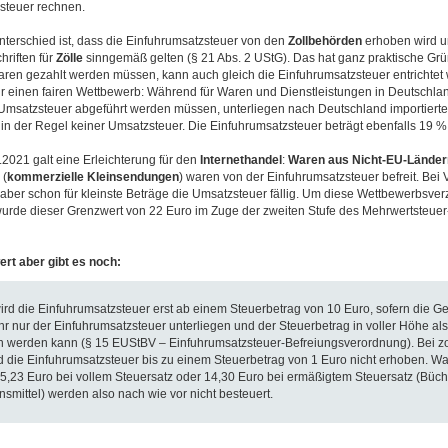
steuer rechnen.
nterschied ist, dass die Einfuhrumsatzsteuer von den
Zollbehörden
erhoben wird u
hriften für
Zölle
sinngemäß gelten (§ 21 Abs. 2 UStG). Das hat ganz praktische Grü
aren gezahlt werden müssen, kann auch gleich die Einfuhrumsatzsteuer entrichtet
für einen fairen Wettbewerb: Während für Waren und Dienstleistungen in Deutschla
Umsatzsteuer abgeführt werden müssen, unterliegen nach Deutschland importierte
in der Regel keiner Umsatzsteuer. Die Einfuhrumsatzsteuer beträgt ebenfalls 19 %
2021 galt eine Erleichterung für den
Internethandel
:
Waren aus Nicht-EU-Länder
 (
kommerzielle Kleinsendungen
) waren von der Einfuhrumsatzsteuer befreit. Bei 
aber schon für kleinste Beträge die Umsatzsteuer fällig. Um diese Wettbewerbsver
urde dieser Grenzwert von 22 Euro im Zuge der zweiten Stufe des Mehrwertsteuer-
rt aber gibt es noch:
rd die Einfuhrumsatzsteuer erst ab einem Steuerbetrag von 10 Euro, sofern die G
uhr nur der Einfuhrumsatzsteuer unterliegen und der Steuerbetrag in voller Höhe al
werden kann (§ 15 EUStBV – Einfuhrumsatzsteuer-Befreiungsverordnung). Bei zol
 die Einfuhrumsatzsteuer bis zu einem Steuerbetrag von 1 Euro nicht erhoben. Wa
 5,23 Euro bei vollem Steuersatz oder 14,30 Euro bei ermäßigtem Steuersatz (Bücher
nsmittel) werden also nach wie vor nicht besteuert.