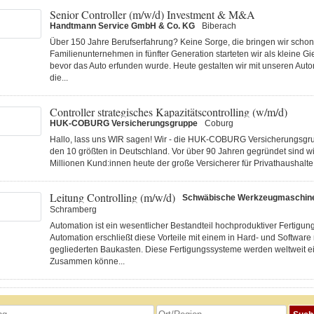
Senior Controller (m/w/d) Investment & M&A
Handtmann Service GmbH & Co. KG
Biberach
Über 150 Jahre Berufserfahrung? Keine Sorge, die bringen wir schon 
Familienunternehmen in fünfter Generation starteten wir als kleine Gi
bevor das Auto erfunden wurde. Heute gestalten wir mit unseren Au
die...
Controller strategisches Kapazitätscontrolling (w/m/d)
HUK-COBURG Versicherungsgruppe
Coburg
Hallo, lass uns WIR sagen! Wir - die HUK-COBURG Versicherungsgru
den 10 größten in Deutschland. Vor über 90 Jahren gegründet sind wi
Millionen Kund:innen heute der große Versicherer für Privathaushalte 
Leitung Controlling (m/w/d)
Schwäbische Werkzeugmaschi
Schramberg
Automation ist ein wesentlicher Bestandteil hochproduktiver Fertigu
Automation erschließt diese Vorteile mit einem in Hard- und Software
gegliederten Baukasten. Diese Fertigungs­systeme werden weltweit ei
Zusammen könne...