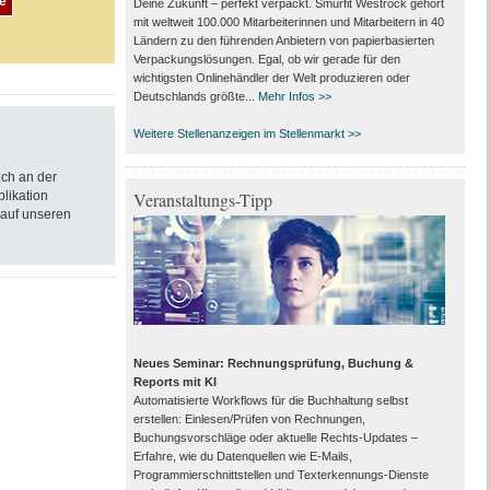
Deine Zukunft – perfekt verpackt. Smurfit Westrock gehört
mit weltweit 100.000 Mitarbeiter­innen und Mitarbeitern in 40
Ländern zu den führenden Anbietern von papier­basierten
Verpackungs­lösungen. Egal, ob wir gerade für den
wichtigsten Onlinehändler der Welt produzieren oder
Deutschlands größte...
Mehr Infos >>
Weitere Stellenanzeigen im Stellenmarkt >>
ich an der
blikation
Veranstaltungs-Tipp
 auf unseren
Neues Seminar: Rechnungsprüfung, Buchung &
Reports mit KI
Automatisierte Workflows für die Buchhaltung selbst
erstellen: Einlesen/Prüfen von Rechnungen,
Buchungsvorschläge oder aktuelle Rechts-Updates –
Erfahre, wie du Datenquellen wie E-Mails,
Programmierschnittstellen und Texterkennungs-Dienste