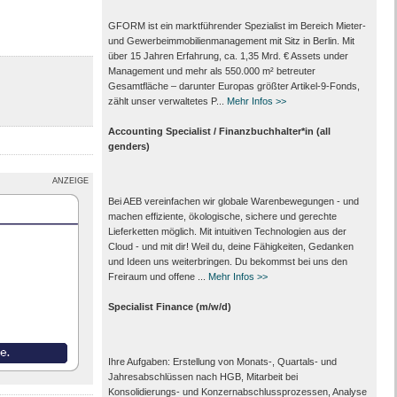
GFORM ist ein marktführender Spezialist im Bereich Mieter-
und Gewerbeimmobilienmanagement mit Sitz in Berlin. Mit
über 15 Jahren Erfahrung, ca. 1,35 Mrd. € Assets under
Management und mehr als 550.000 m² betreuter
Gesamtfläche – darunter Europas größter Artikel-9-Fonds,
zählt unser verwaltetes P...
Mehr Infos >>
Accounting Specialist / Finanzbuchhalter*in (all
genders)
ANZEIGE
Bei AEB vereinfachen wir globale Warenbewegungen - und
machen effiziente, ökologische, sichere und gerechte
Lieferketten möglich. Mit intuitiven Technologien aus der
Cloud - und mit dir! Weil du, deine Fähigkeiten, Gedanken
und Ideen uns weiterbringen. Du bekommst bei uns den
Freiraum und offene ...
Mehr Infos >>
Specialist Finance (m/w/d)
Ihre Aufgaben: Erstellung von Monats‑, Quartals‑ und
Jahresabschlüssen nach HGB, Mitarbeit bei
Konsolidierungs‑ und Konzernabschlussprozessen, Analyse