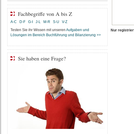
Fachbegriffe von A bis Z
A-C
D-F
G-I
J-L
M-R
S-U
V-Z
Testen Sie ihr Wissen mit unseren
Aufgaben und
Nur registri
Lösungen im Bereich Buchführung und Bilanzierung >>
Sie haben eine Frage?