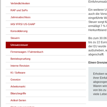
Einfuhrumsatz
Verbindlichkeiten
Ein weiterer U
RAP und SoPo
auch die Vorsc
Jahresabschluss
eingeführte W
Steuer sorgt 
IAS/ IFRS/ US-GAAP
ermäßigt 7 % 
Herkunftsland 
Konsolidierung
Steuern
Bis zum 30.06.
bis zu 22 Euro
Umsatzsteuer
der EU wurde 
aufzuheben, w
Firmenwagen / Fahrtenbuch
abgeschafft.
Betriebspruefung
Einen Grenzwe
Interne Revision
KI / Software
Erhoben wi
ihrer Einf
Gesetze
abgezogen 
Waren wird
Arbeitsmarkt
von bis zu
Bilanzbegriffe
viele Lebe
Artikel-Serien