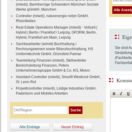
(m/w/d), Barmherzige Schwestern München Soziale
Werke gGmbH, München
Controller (m/w/d), naturenergie netze GmbH,
Rheinfelden
Real Estate Operations Manager (m/w/d) - Vollzeit |
Hybrid | Berlin / Frankfurt / Leipzig, GFORM, Berlin,
Eige
Hybrid, Frankfurt am Main, Leipzig
Sachbearbeiter (w/m/d) Buchhaltung /
Sie sind A
Rechnungswesen sowie Bilanzbuchhaltung, HS
Gestaltung
Umformtechnik GmbH, Grünsfeld-Paimar
(Fachbeitr
Teamleitung Finanzen (m/w/d), Stellvertreter
Fachportal
Bereichsleitung Finanzen, Peters
Unternehmensgruppe GmbH & Co. KG, Moers
Assistant Controller (m/w/d), Smurfit Westrock GmbH,
Kommen
St. Leon-Rot
Projektcontroller (m/w/d), Lödige Industries GmbH,
Paderborn und Mobiles Arbeiten
Alle Einträge
Neuer Eintrag