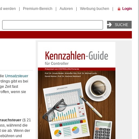
ed werden
|
Premium-Bereich
|
Autoren
|
Werbung buchen
|
Login
die
Um
satzsteuer
dings gibt es bei
e Zeit fast
offen, wenn sie
rauchsteuer
(§ 21
uss, während die
t sie ab. Wenn der
lgebühren und