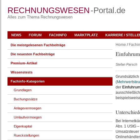
RECHNUNGSWESEN
-Portal.de
Alles zum Thema Rechnungswesen
NEWS
FORUM
FACHINFO
MARKTPLATZ
KARRIERE / STELL
Home
/
Fachin
Die meistgelesenen Fachbeiträge
Einfuhrums
Die neuesten Fachbeiträge
Premium-Artikel
Stefan Parsch
Wissenstests
Grundsätzlich
Fachinfo-Kategorien
(Mehrwertsteu
der
Einfuhrum
Grundlagen
ausschließlic
beispielsweis
Buchungssätze
Anlagevermoegen
Unterschied
Umlaufvermoegen
Bei Internetkä
Abs. 1 UStG –
Eigenkapital
Umsatzsteuer e
Rueckstellungen
Onlinehändler