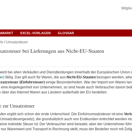
Mitgli
ENMARKT
EXCEL-VORLAGEN
GLOSSAR
fo
/
Umsatzsteuer
atzsteuer bei Lieferungen aus Nicht-EU-Staaten
 wird bei allen Verkäufen und Dienstleistungen innerhalb der Europäischen Union 
er)
fällig. Das gilt auch für Waren, die aus
Nicht-EU-Staaten
bezogen werden, aller
satzsteuer (Einfuhrsteuer)
einige Besonderheiten. War der Import von Waren lang
h eine Angelegenheit von Unternehmen, so sind heute auch Verbraucher davon betr
e über das Internet Waren aus Ländern außerhalb der EU bestellen.
e zur Umsatzsteuer
ufen ergibt sich schon der erste Unterschied: Die Einfuhrumsatzsteuer ist eine
Verb
 Umsatzsteuergesetz), die grundsätzlich auch von Endkunden entrichtet werden m
ine indirekte Steuer ist: Der Verbraucher wird belastet, aber der Unternehmer führ
 nur Warenwert und Transport in Rechnung stellt, muss der Besteller noch mit Zol