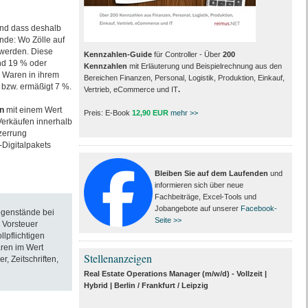
nd dass deshalb
nde: Wo Zölle auf
 werden. Diese
Kennzahlen-Guide
für Controller - Über
200
nd 19 % oder
Kennzahlen
mit Erläuterung und Beispielrechnung aus den
 Waren in ihrem
Bereichen Finanzen, Personal, Logistik, Produktion, Einkauf,
 bzw. ermäßigt 7 %.
Vertrieb, eCommerce und IT
.
n
mit einem Wert
Preis: E-Book
12,90 EUR
mehr >>
Verkäufen innerhalb
zerrung
Digitalpakets
Bleiben Sie auf dem Laufenden
und
informieren sich über neue
Fachbeiträge, Excel-Tools und
Jobangebote auf unserer
Facebook-
egenstände bei
Seite >>
s Vorsteuer
lpflichtigen
ren im Wert
Stellenanzeigen
, Zeitschriften,
Real Estate Operations Manager (m/w/d) - Vollzeit |
Hybrid | Berlin / Frankfurt / Leipzig