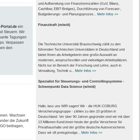
und Aufbereitung von Finanzkennzahlen (GuV, Bilanz,
Cashflow, EBIT-Bridges), Durchführung von Forecast‑,
Budgetierungs‑ und Planungsprozes...
Mehr Infos >>
Finanzkraft (m/w/d)
Portal.de
ein
d Steuern. Wir
essante Tagungen
ps. Verpassen
Die Technische Universität Braunschweig zählt zu den
nen den
führenden Technischen Universitäten in Deutschland und
bietet Ihnen als Arbeit­geberin eine große Auswahl an
modernen, anspruchsvollen und vielseitigen Arbeits­plätzen.
Nicht nur im Bereich der Forschung und Lehre, auch in
Verwaltung, Technik u...
Mehr Infos >>
Spezialist für Steuerungs- und Controllingsysteme -
Schwerpunkt Data Science (w/m/d)
Hallo, lass uns WIR sagen! Wir - die HUK-COBURG
Versicherungsgruppe - zählen zu den 10 größten in
önnen. Wachsen
Deutschland. Vor über 90 Jahren gegründet sind wir mit über
nder die Zukunft
13 Millionen Kund:innen heute der große Versicherer für
RGO beitragen,
Privathaushalte und der größte deutsche Autoversicherer.
Dass wir oft preisgünstige...
Mehr Infos >>