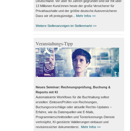
Deutschland. Vor über 90 Jahren gegründet sind wir mit über
13 Millionen Kund:innen heute der große Versicherer für
Privathaushalte und der größte deutsche Autoversicherer.
Dass wir oft preisgünstige...
Mehr Infos >>
Weitere Stellenanzeigen im Stellenmarkt >>
Veranstaltungs-Tipp
Neues Seminar: Rechnungsprüfung, Buchung &
Reports mit KI
Automatisierte Workflows für die Buchhaltung selbst
erstellen: Einlesen/Prüfen von Rechnungen,
Buchungsvorschläge oder aktuelle Rechts-Updates –
Erfahre, wie du Datenquellen wie E-Mails,
Programmierschnittstellen und Texterkennungs-Dienste
verknüpfst, KI-gestützte Validierungen einbaust und
revisionssicher dokumentierst.
Mehr Infos >>