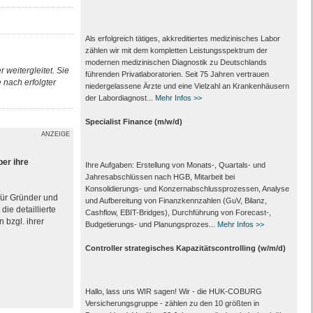
Als erfolgreich tätiges, akkreditiertes medizinisches Labor
zählen wir mit dem kompletten Leistungs­spektrum der
modernen medizinischen Diagnostik zu Deutschlands
 weitergleitet. Sie
führenden Privat­laboratorien. Seit 75 Jahren vertrauen
nach erfolgter
nieder­gelassene Ärzte und eine Vielzahl an Kranken­häusern
der Labor­diagnost...
Mehr Infos >>
Specialist Finance (m/w/d)
ANZEIGE
ber ihre
Ihre Aufgaben: Erstellung von Monats‑, Quartals‑ und
Jahresabschlüssen nach HGB, Mitarbeit bei
Konsolidierungs‑ und Konzernabschlussprozessen, Analyse
 für Gründer und
und Aufbereitung von Finanzkennzahlen (GuV, Bilanz,
ie detaillierte
Cashflow, EBIT-Bridges), Durchführung von Forecast‑,
 bzgl. ihrer
Budgetierungs‑ und Planungsprozes...
Mehr Infos >>
Controller strategisches Kapazitätscontrolling (w/m/d)
Hallo, lass uns WIR sagen! Wir - die HUK-COBURG
Versicherungsgruppe - zählen zu den 10 größten in