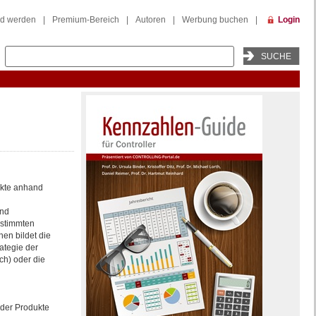
ed werden
|
Premium-Bereich
|
Autoren
|
Werbung buchen
|
Login
ukte anhand
und
estimmten
hen bildet die
ategie der
ch) oder die
nder Produkte