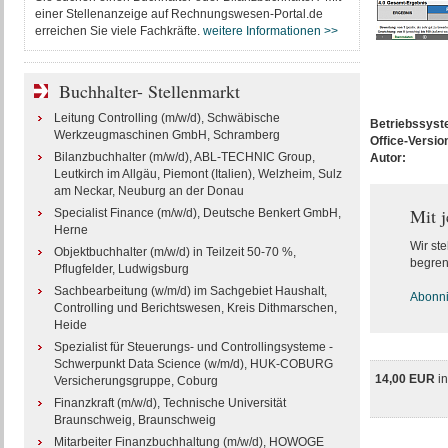
einer Stellenanzeige auf Rechnungswesen-Portal.de
erreichen Sie viele Fachkräfte.
weitere Informationen >>
Buchhalter- Stellenmarkt
Leitung Controlling (m/w/d), Schwäbische
Betriebssys
Werkzeugmaschinen GmbH, Schramberg
Office-Versio
Bilanzbuchhalter (m/w/d), ABL-TECHNIC Group,
Autor:
Leutkirch im Allgäu, Piemont (Italien), Welzheim, Sulz
am Neckar, Neuburg an der Donau
Mit 
Specialist Finance (m/w/d), Deutsche Benkert GmbH,
Herne
Wir ste
Objektbuchhalter (m/w/d) in Teilzeit 50-70 %,
begren
Pflugfelder, Ludwigsburg
Sachbearbeitung (w/m/d) im Sachgebiet Haushalt,
Abonnie
Controlling und Berichtswesen, Kreis Dithmarschen,
Heide
Spezialist für Steuerungs- und Controllingsysteme -
Schwerpunkt Data Science (w/m/d), HUK-COBURG
14,00 EUR
i
Versicherungsgruppe, Coburg
Finanzkraft (m/w/d), Technische Universität
Braunschweig, Braunschweig
Mitarbeiter Finanzbuchhaltung (m/w/d), HOWOGE