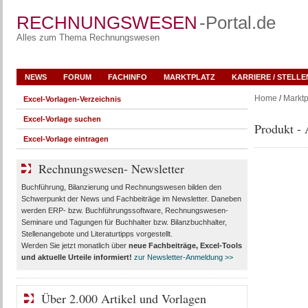
RECHNUNGSWESEN
-Portal.de
Alles zum Thema Rechnungswesen
NEWS
FORUM
FACHINFO
MARKTPLATZ
KARRIERE / STELL
Home
/
Marktp
Excel-Vorlagen-Verzeichnis
Excel-Vorlage suchen
Produkt - 
Excel-Vorlage eintragen
Rechnungswesen- Newsletter
Buchführung, Bilanzierung und Rechnungswesen bilden den
Schwerpunkt der News und Fachbeiträge im Newsletter. Daneben
werden ERP- bzw. Buchführungssoftware, Rechnungswesen-
Seminare und Tagungen für Buchhalter bzw. Bilanzbuchhalter,
Stellenangebote und Literaturtipps vorgestellt.
Werden Sie jetzt monatlich über
neue Fachbeiträge, Excel-Tools
und aktuelle Urteile
informiert!
zur Newsletter-Anmeldung >>
Über 2.000 Artikel und Vorlagen