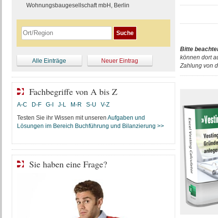
Wohnungsbaugesellschaft mbH, Berlin
Bitte beachte
können dort a
Alle Einträge
Neuer Eintrag
Zahlung von d
Fachbegriffe von A bis Z
A-C
D-F
G-I
J-L
M-R
S-U
V-Z
Testen Sie ihr Wissen mit unseren
Aufgaben und
Lösungen im Bereich Buchführung und Bilanzierung >>
Sie haben eine Frage?