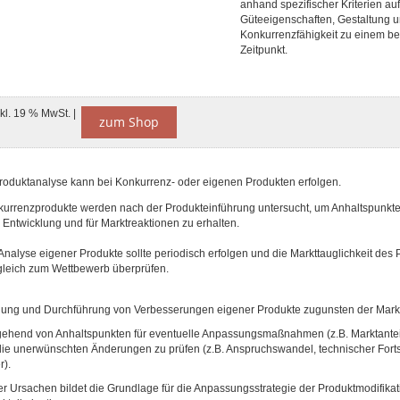
anhand spezifischer Kriterien au
Güteeigenschaften, Gestaltung 
Konkurrenzfähigkeit zu einem b
Zeitpunkt.
nkl. 19 % MwSt. |
zum Shop
 Produktanalyse kann bei Konkurrenz- oder eigenen Produkten erfolgen.
kurrenzprodukte werden nach der Produkteinführung untersucht, um Anhaltspunkte 
 Entwicklung und für Marktreaktionen zu erhalten.
Analyse eigener Produkte sollte periodisch erfolgen und die Markttauglichkeit des
gleich zum Wettbewerb überprüfen.
nung und Durchführung von Verbesserungen eigener Produkte zugunsten der Markt
sgehend von Anhaltspunkten für eventuelle Anpassungsmaßnahmen (z.B. Marktanteil
die unerwünschten Änderungen zu prüfen (z.B. Anspruchswandel, technischer Fortsc
r).
r Ursachen bildet die Grundlage für die Anpassungsstrategie der Produktmodifikat