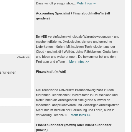
Dass wir oft preisgünstige...
Mehr Infos >>
Accounting Specialist / Finanzbuchhalter*in (all
genders)
Bei AEB vereinfachen wir globale Warenbewegungen - und
machen effiziente, ökologische, sichere und gerechte
Lieferketten möglich. Mit intuitiven Technologien aus der
Cloud - und mit dir! Weil du, deine Fähigkeiten, Gedanken
und Ideen uns weiterbringen. Du bekommst bei uns den
ANZEIGE
Freiraum und offene ...
Mehr Infos >>
Finanzkraft (m/w/d)
s für einen
Die Technische Universität Braunschweig zählt zu den
führenden Technischen Universitäten in Deutschland und
bietet Ihnen als Arbeit­geberin eine große Auswahl an
modernen, anspruchsvollen und vielseitigen Arbeits­plätzen.
Nicht nur im Bereich der Forschung und Lehre, auch in
Verwaltung, Technik u...
Mehr Infos >>
Finanzbuchhalter (m/w/d) oder Bilanzbuchhalter
(m/w/d)