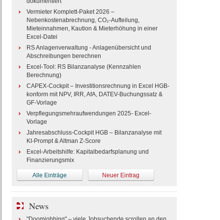
dokumentiert
Vermieter Komplett-Paket 2026 –
Nebenkostenabrechnung, CO₂-Aufteilung,
Mieteinnahmen, Kaution & Mieterhöhung in einer
Excel-Datei
RS Anlagenverwaltung - Anlagenübersicht und
Abschreibungen berechnen
Excel-Tool: RS Bilanzanalyse (Kennzahlen
Berechnung)
CAPEX-Cockpit – Investitionsrechnung in Excel HGB-
konform mit NPV, IRR, AfA, DATEV-Buchungssatz &
GF-Vorlage
Verpflegungsmehraufwendungen 2025- Excel-
Vorlage
Jahresabschluss-Cockpit HGB – Bilanzanalyse mit
KI-Prompt & Altman Z-Score
Excel-Arbeitshilfe: Kapitalbedarfsplanung und
Finanzierungsmix
Alle Einträge
Neuer Eintrag
News
"Doomjobbing" – viele Jobsuchende scrollen an den