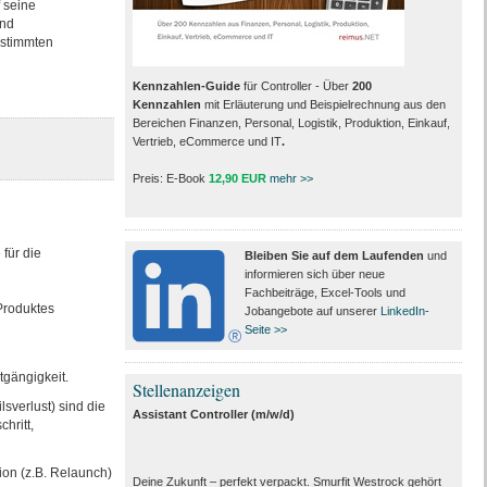
f seine
und
estimmten
Kennzahlen-Guide
für Controller - Über
200
Kennzahlen
mit Erläuterung und Beispielrechnung aus den
Bereichen Finanzen, Personal, Logistik, Produktion, Einkauf,
Vertrieb, eCommerce und IT
.
Preis: E-Book
12,90 EUR
mehr >>
für die
Bleiben Sie auf dem Laufenden
und
informieren sich über neue
Fachbeiträge, Excel-Tools und
 Produktes
Jobangebote auf unserer
LinkedIn-
Seite >>
gängigkeit.
Stellenanzeigen
sverlust) sind die
Assistant Controller (m/w/d)
hritt,
ion (z.B. Relaunch)
Deine Zukunft – perfekt verpackt. Smurfit Westrock gehört