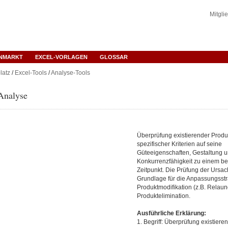
Mitgli
ENMARKT
EXCEL-VORLAGEN
GLOSSAR
latz
/
Excel-Tools
/
Analyse-Tools
Analyse
Überprüfung existierender Prod
spezifischer Kriterien auf seine
Güteeigenschaften, Gestaltung 
Konkurrenzfähigkeit zu einem b
Zeitpunkt. Die Prüfung der Ursac
Grundlage für die Anpassungsstr
Produktmodifikation (z.B. Relaun
Produktelimination.
Ausführliche Erklärung:
1. Begriff: Überprüfung existiere