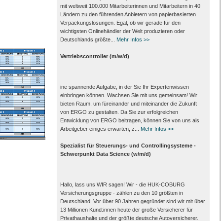
mit weltweit 100.000 Mitarbeiter­innen und Mitarbeitern in 40
Ländern zu den führenden Anbietern von papier­basierten
Verpackungs­lösungen. Egal, ob wir gerade für den
wichtigsten Onlinehändler der Welt produzieren oder
Deutschlands größte...
Mehr Infos >>
Vertriebscontroller (m/w/d)
ine spannende Aufgabe, in der Sie Ihr Expertenwissen
einbringen können. Wachsen Sie mit uns gemeinsam! Wir
bieten Raum, um füreinander und miteinander die Zukunft
von ERGO zu gestalten. Da Sie zur erfolgreichen
Entwicklung von ERGO beitragen, können Sie von uns als
Arbeitgeber einiges erwarten, z...
Mehr Infos >>
Spezialist für Steuerungs- und Controllingsysteme -
Schwerpunkt Data Science (w/m/d)
Hallo, lass uns WIR sagen! Wir - die HUK-COBURG
Versicherungsgruppe - zählen zu den 10 größten in
Deutschland. Vor über 90 Jahren gegründet sind wir mit über
13 Millionen Kund:innen heute der große Versicherer für
Privathaushalte und der größte deutsche Autoversicherer.