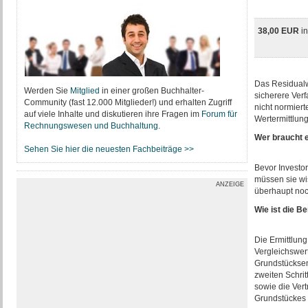
38,00 EUR
i
Das Residualw
Werden Sie
Mitglied
in einer großen Buchhalter-
sicherere Ver
Community (fast 12.000 Mitglieder!) und erhalten Zugriff
nicht normier
auf viele Inhalte und diskutieren ihre Fragen im
Forum für
Wertermittlun
Rechnungswesen und Buchhaltung
.
Wer braucht 
Sehen Sie hier die neuesten Fachbeiträge >>
Bevor Investo
müssen sie wis
ANZEIGE
überhaupt noc
Wie ist die B
Die Ermittlung
Vergleichswer
Grundstücksen
zweiten Schrit
sowie die Vert
Grundstückes 