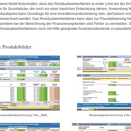
d bleibt festzuhalten, dass das Residualwertverfahren in erster Linie bei der Erm
n für Grundstücke, die noch vor einer baulichen Entwicklung stehen, Anwendung fi
nkaufspreis kann Grundlage für eine Investitionsentscheidung sein, darf jedoch nic
verwechselt werden. Das Residualwertverfahren kann aber zur Plausibilisierung 
sondere bei der Berechnung der Finanzierungskosten sind Fehler zu vermeiden. Sch
esidualwertverfahrens noch mit Hilfe geeigneter Analyseinstrumente zu plausibilis
 Produktbilder:
esidualwertberechnung 1Var._Bild1
Residualwertberechnung 1Var.