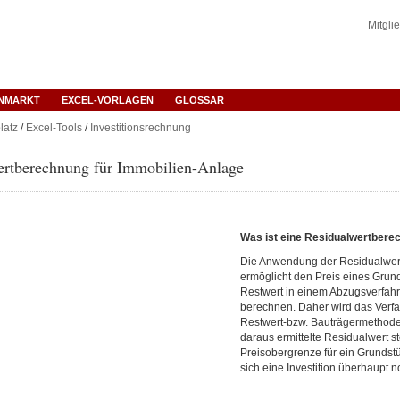
Mitgli
ENMARKT
EXCEL-VORLAGEN
GLOSSAR
latz
/
Excel-Tools
/
Investitionsrechnung
ertberechnung für Immobilien-Anlage
Was ist eine Residualwertbere
Die Anwendung der Residualwe
ermöglicht den Preis eines Grun
Restwert in einem Abzugsverfah
berechnen. Daher wird das Verf
Restwert-bzw. Bauträgermethode
daraus ermittelte Residualwert ste
Preisobergrenze für ein Grundstüc
sich eine Investition überhaupt no