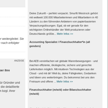
Deine Zukunft – perfekt verpackt. Smurfit Westrock gehört
mit weltweit 100.000 Mitarbeiter­innen und Mitarbeitern in 40
Ländern zu den führenden Anbietern von papier­basierten
Verpackungs­lösungen. Egal, ob wir gerade für den
wichtigsten Onlinehändler der Welt produzieren oder
Deutschlands größte...
Mehr Infos >>
 weitergleitet. Sie
Accounting Specialist / Finanzbuchhalter*in (all
nach erfolgter
genders)
ANZEIGE
Bei AEB vereinfachen wir globale Warenbewegungen - und
machen effiziente, ökologische, sichere und gerechte
Lieferketten möglich. Mit intuitiven Technologien aus der
ber ihre
Cloud - und mit dir! Weil du, deine Fähigkeiten, Gedanken
und Ideen uns weiterbringen. Du bekommst bei uns den
Freiraum und offene ...
Mehr Infos >>
 für Gründer und
ie detaillierte
Finanzbuchhalter (m/w/d) oder Bilanzbuchhalter
 bzgl. ihrer
(m/w/d)