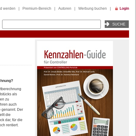
ed werden
|
Premium-Bereich
|
Autoren
|
Werbung buchen
|
Login
chnung?
rtberechnung
dstücks als
ren zu
ahren auch
 genannt. Der
llt die
k dar, für die
ch rentiert.