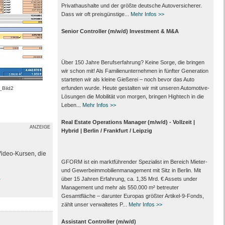
Privathaushalte und der größte deutsche Autoversicherer.
Dass wir oft preisgünstige...
Mehr Infos >>
Senior Controller (m/w/d) Investment & M&A
Über 150 Jahre Berufserfahrung? Keine Sorge, die bringen
wir schon mit! Als Familienunternehmen in fünfter Generation
starteten wir als kleine Gießerei – noch bevor das Auto
erfunden wurde. Heute gestalten wir mit unseren Automotive-
_Bild2
Lösungen die Mobilität von morgen, bringen Hightech in die
Leben...
Mehr Infos >>
Real Estate Operations Manager (m/w/d) - Vollzeit |
ANZEIGE
Hybrid | Berlin / Frankfurt / Leipzig
Video-Kursen, die
GFORM ist ein marktführender Spezialist im Bereich Mieter-
und Gewerbeimmobilienmanagement mit Sitz in Berlin. Mit
>
über 15 Jahren Erfahrung, ca. 1,35 Mrd. € Assets under
Management und mehr als 550.000 m² betreuter
Gesamtfläche – darunter Europas größter Artikel-9-Fonds,
zählt unser verwaltetes P...
Mehr Infos >>
Assistant Controller (m/w/d)