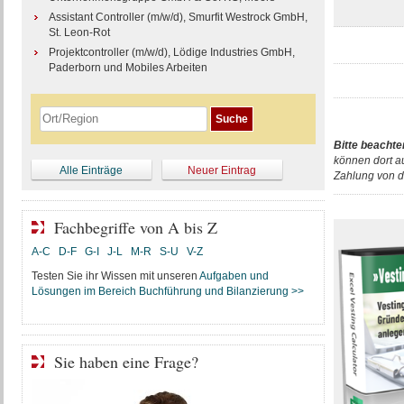
Assistant Controller (m/w/d), Smurfit Westrock GmbH,
St. Leon-Rot
Projektcontroller (m/w/d), Lödige Industries GmbH,
Paderborn und Mobiles Arbeiten
Bitte beachte
können dort a
Alle Einträge
Neuer Eintrag
Zahlung von d
Fachbegriffe von A bis Z
A-C
D-F
G-I
J-L
M-R
S-U
V-Z
Testen Sie ihr Wissen mit unseren
Aufgaben und
Lösungen im Bereich Buchführung und Bilanzierung >>
Sie haben eine Frage?