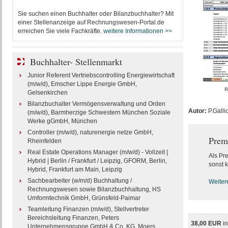
Sie suchen einen Buchhalter oder Bilanzbuchhalter? Mit
einer Stellenanzeige auf Rechnungswesen-Portal.de
erreichen Sie viele Fachkräfte.
weitere Informationen >>
Buchhalter- Stellenmarkt
Junior Referent Vertriebscontrolling Energiewirtschaft
(m/w/d), Emscher Lippe Energie GmbH,
R
Gelsenkirchen
Bilanzbuchalter Vermögensverwaltung und Orden
Autor:
P.Galli
(m/w/d), Barmherzige Schwestern München Soziale
Werke gGmbH, München
Controller (m/w/d), naturenergie netze GmbH,
Prem
Rheinfelden
Real Estate Operations Manager (m/w/d) - Vollzeit |
Als Pr
Hybrid | Berlin / Frankfurt / Leipzig, GFORM, Berlin,
sonst k
Hybrid, Frankfurt am Main, Leipzig
Sachbearbeiter (w/m/d) Buchhaltung /
Weiter
Rechnungswesen sowie Bilanzbuchhaltung, HS
Umformtechnik GmbH, Grünsfeld-Paimar
Teamleitung Finanzen (m/w/d), Stellvertreter
Bereichsleitung Finanzen, Peters
38,00 EUR
i
Unternehmensgruppe GmbH & Co. KG, Moers