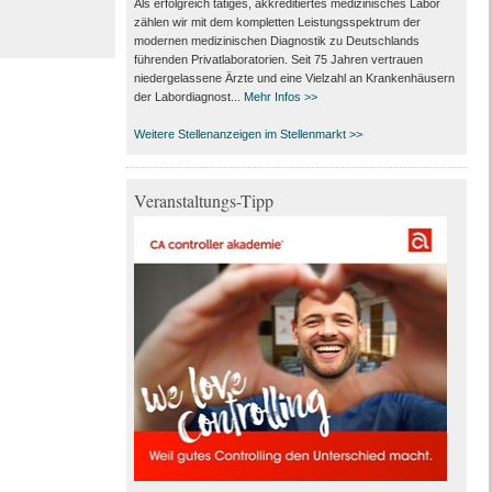
Als erfolgreich tätiges, akkreditiertes medizinisches Labor
zählen wir mit dem kompletten Leistungs­spektrum der
modernen medizinischen Diagnostik zu Deutschlands
führenden Privat­laboratorien. Seit 75 Jahren vertrauen
nieder­gelassene Ärzte und eine Vielzahl an Kranken­häusern
der Labor­diagnost...
Mehr Infos >>
Weitere Stellenanzeigen im Stellenmarkt >>
Veranstaltungs-Tipp