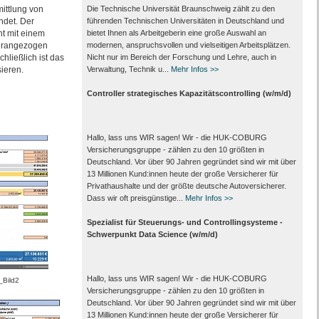
ittlung von
Die Technische Universität Braunschweig zählt zu den
ndet. Der
führenden Technischen Universitäten in Deutschland und
ht mit einem
bietet Ihnen als Arbeit­geberin eine große Auswahl an
herangezogen
modernen, anspruchsvollen und vielseitigen Arbeits­plätzen.
ließlich ist das
Nicht nur im Bereich der Forschung und Lehre, auch in
ieren.
Verwaltung, Technik u...
Mehr Infos >>
Controller strategisches Kapazitätscontrolling (w/m/d)
Hallo, lass uns WIR sagen! Wir - die HUK-COBURG
Versicherungsgruppe - zählen zu den 10 größten in
Deutschland. Vor über 90 Jahren gegründet sind wir mit über
13 Millionen Kund:innen heute der große Versicherer für
Privathaushalte und der größte deutsche Autoversicherer.
Dass wir oft preisgünstige...
Mehr Infos >>
Spezialist für Steuerungs- und Controllingsysteme -
Schwerpunkt Data Science (w/m/d)
Hallo, lass uns WIR sagen! Wir - die HUK-COBURG
_Bild2
Versicherungsgruppe - zählen zu den 10 größten in
Deutschland. Vor über 90 Jahren gegründet sind wir mit über
13 Millionen Kund:innen heute der große Versicherer für