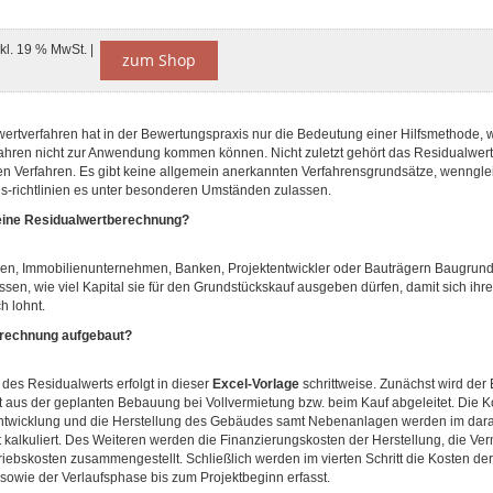
nkl. 19 % MwSt. |
zum Shop
ertverfahren hat in der Bewertungspraxis nur die Bedeutung einer Hilfsmethode,
fahren nicht zur Anwendung kommen können. Nicht zuletzt gehört das Residualwert
ten Verfahren. Es gibt keine allgemein anerkannten Verfahrensgrundsätze, wenngle
gs-richtlinien es unter besonderen Umständen zulassen.
eine Residualwertberechnung?
ren, Immobilienunternehmen, Banken, Projektentwickler oder Bauträgern Baugrun
sen, wie viel Kapital sie für den Grundstückskauf ausgeben dürfen, damit sich ihre 
h lohnt.
erechnung aufgebaut?
 des Residualwerts erfolgt in dieser
Excel-Vorlage
schrittweise. Zunächst wird der 
t aus der geplanten Bebauung bei Vollvermietung bzw. beim Kauf abgeleitet. Die K
twicklung und die Herstellung des Gebäudes samt Nebenanlagen werden im dar
t kalkuliert. Des Weiteren werden die Finanzierungskosten der Herstellung, die Ve
riebskosten zusammengestellt. Schließlich werden im vierten Schritt die Kosten de
sowie der Verlaufsphase bis zum Projektbeginn erfasst.