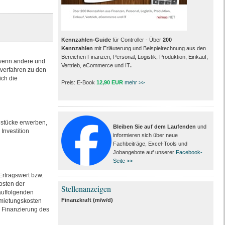
Kennzahlen-Guide
für Controller - Über
200
Kennzahlen
mit Erläuterung und Beispielrechnung aus den
Bereichen Finanzen, Personal, Logistik, Produktion, Einkauf,
 wenn andere und
Vertrieb, eCommerce und IT
.
verfahren zu den
ich die
Preis: E-Book
12,90 EUR
mehr >>
dstücke erwerben,
Bleiben Sie auf dem Laufenden
und
Investition
informieren sich über neue
Fachbeiträge, Excel-Tools und
Jobangebote auf unserer
Facebook-
Seite >>
Ertragswert bzw.
osten der
Stellenanzeigen
auffolgenden
Finanzkraft (m/w/d)
rmietungskosten
r Finanzierung des