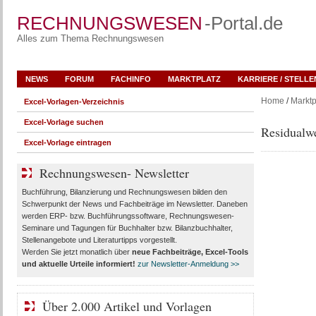
RECHNUNGSWESEN
-Portal.de
Alles zum Thema Rechnungswesen
NEWS
FORUM
FACHINFO
MARKTPLATZ
KARRIERE / STELL
Home
/
Marktp
Excel-Vorlagen-Verzeichnis
Excel-Vorlage suchen
Residualw
Excel-Vorlage eintragen
Rechnungswesen- Newsletter
Buchführung, Bilanzierung und Rechnungswesen bilden den
Schwerpunkt der News und Fachbeiträge im Newsletter. Daneben
werden ERP- bzw. Buchführungssoftware, Rechnungswesen-
Seminare und Tagungen für Buchhalter bzw. Bilanzbuchhalter,
Stellenangebote und Literaturtipps vorgestellt.
Werden Sie jetzt monatlich über
neue Fachbeiträge, Excel-Tools
und aktuelle Urteile
informiert!
zur Newsletter-Anmeldung >>
Über 2.000 Artikel und Vorlagen