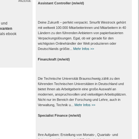
ANZEIGE
Assistant Controller (m/w/d)
Deine Zukunft – perfekt verpackt. Smurfit Westrock gehört
e und
mit weltweit 100.000 Mitarbeiter­innen und Mitarbeitern in 40
evanten
Ländern zu den führenden Anbietern von papier­basierten
als ebook
Verpackungs­lösungen. Egal, ob wir gerade für den
wichtigsten Onlinehändler der Welt produzieren oder
Deutschlands größte...
Mehr Infos >>
Finanzkraft (m/w/d)
Die Technische Universität Braunschweig zählt zu den
führenden Technischen Universitäten in Deutschland und
bietet Ihnen als Arbeit­geberin eine große Auswahl an
modernen, anspruchsvollen und vielseitigen Arbeits­plätzen.
Nicht nur im Bereich der Forschung und Lehre, auch in
Verwaltung, Technik u...
Mehr Infos >>
Specialist Finance (m/w/d)
Ihre Aufgaben: Erstellung von Monats‑, Quartals‑ und