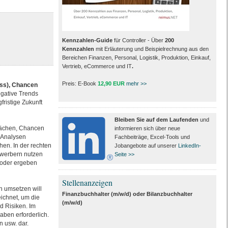
Kennzahlen-Guide
für Controller - Über
200
Kennzahlen
mit Erläuterung und Beispielrechnung aus den
Bereichen Finanzen, Personal, Logistik, Produktion, Einkauf,
Vertrieb, eCommerce und IT
.
Preis: E-Book
12,90 EUR
mehr >>
ss), Chancen
gative Trends
fristige Zukunft
Bleiben Sie auf dem Laufenden
und
wächen, Chancen
informieren sich über neue
r Analysen
Fachbeiträge, Excel-Tools und
hen. In der rechten
Jobangebote auf unserer
LinkedIn-
bewerbern nutzen
Seite >>
 oder ergeben
Stellenanzeigen
n umsetzen will
Finanzbuchhalter (m/w/d) oder Bilanzbuchhalter
ichnet, um die
(m/w/d)
d Risiken. Im
aben erforderlich.
n usw. dar.