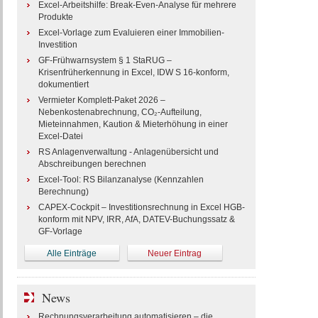
Excel-Arbeitshilfe: Break-Even-Analyse für mehrere
Produkte
Excel-Vorlage zum Evaluieren einer Immobilien-
Investition
GF-Frühwarnsystem § 1 StaRUG –
Krisenfrüherkennung in Excel, IDW S 16-konform,
dokumentiert
Vermieter Komplett-Paket 2026 –
Nebenkostenabrechnung, CO₂-Aufteilung,
Mieteinnahmen, Kaution & Mieterhöhung in einer
Excel-Datei
RS Anlagenverwaltung - Anlagenübersicht und
Abschreibungen berechnen
Excel-Tool: RS Bilanzanalyse (Kennzahlen
Berechnung)
CAPEX-Cockpit – Investitionsrechnung in Excel HGB-
konform mit NPV, IRR, AfA, DATEV-Buchungssatz &
GF-Vorlage
Alle Einträge
Neuer Eintrag
News
Rechnungsverarbeitung automatisieren – die