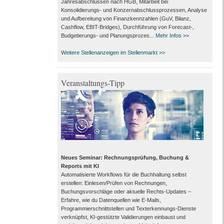
Jahresabschlüssen nach HGB, Mitarbeit bei
Konsolidierungs‑ und Konzernabschlussprozessen, Analyse
und Aufbereitung von Finanzkennzahlen (GuV, Bilanz,
Cashflow, EBIT-Bridges), Durchführung von Forecast‑,
Budgetierungs‑ und Planungsprozes...
Mehr Infos >>
Weitere Stellenanzeigen im Stellenmarkt >>
Veranstaltungs-Tipp
Neues Seminar: Rechnungsprüfung, Buchung &
Reports mit KI
Automatisierte Workflows für die Buchhaltung selbst
erstellen: Einlesen/Prüfen von Rechnungen,
Buchungsvorschläge oder aktuelle Rechts-Updates –
Erfahre, wie du Datenquellen wie E-Mails,
Programmierschnittstellen und Texterkennungs-Dienste
verknüpfst, KI-gestützte Validierungen einbaust und