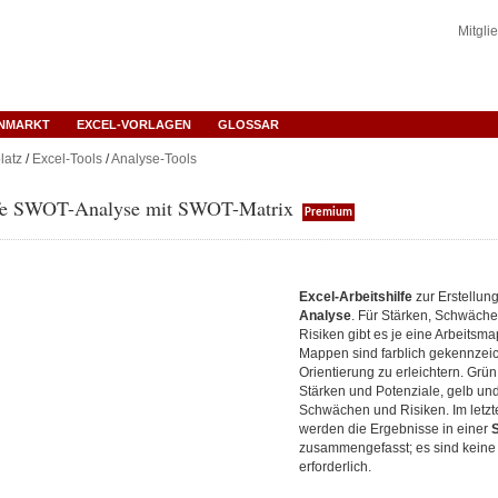
Mitgli
ENMARKT
EXCEL-VORLAGEN
GLOSSAR
latz
/
Excel-Tools
/
Analyse-Tools
lfe SWOT-Analyse mit SWOT-Matrix
Premium
Excel-Arbeitshilfe
zur Erstellun
Analyse
. Für Stärken, Schwäch
Risiken gibt es je eine Arbeitsm
Mappen sind farblich gekennzeic
Orientierung zu erleichtern. Grün 
Stärken und Potenziale, gelb und 
Schwächen und Risiken. Im letzt
werden die Ergebnisse in einer
zusammengefasst; es sind kein
erforderlich.