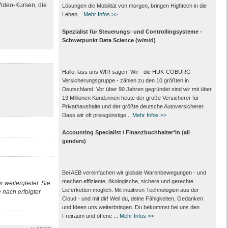
Video-Kursen, die
Lösungen die Mobilität von morgen, bringen Hightech in die
Leben...
Mehr Infos >>
>
Spezialist für Steuerungs- und Controllingsysteme -
Schwerpunkt Data Science (w/m/d)
Hallo, lass uns WIR sagen! Wir - die HUK-COBURG
Versicherungsgruppe - zählen zu den 10 größten in
Deutschland. Vor über 90 Jahren gegründet sind wir mit über
13 Millionen Kund:innen heute der große Versicherer für
Privathaushalte und der größte deutsche Autoversicherer.
Dass wir oft preisgünstige...
Mehr Infos >>
Accounting Specialist / Finanzbuchhalter*in (all
genders)
Bei AEB vereinfachen wir globale Warenbewegungen - und
machen effiziente, ökologische, sichere und gerechte
 weitergleitet. Sie
Lieferketten möglich. Mit intuitiven Technologien aus der
nach erfolgter
Cloud - und mit dir! Weil du, deine Fähigkeiten, Gedanken
und Ideen uns weiterbringen. Du bekommst bei uns den
Freiraum und offene ...
Mehr Infos >>