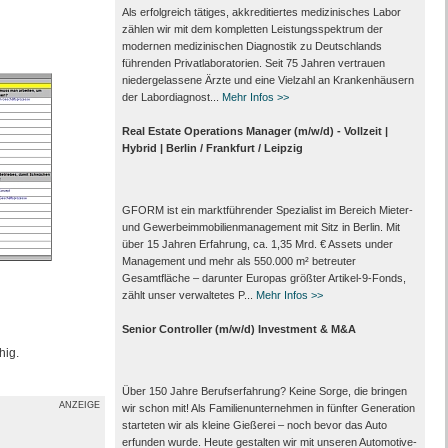
Als erfolgreich tätiges, akkreditiertes medizinisches Labor
zählen wir mit dem kompletten Leistungs­spektrum der
modernen medizinischen Diagnostik zu Deutschlands
führenden Privat­laboratorien. Seit 75 Jahren vertrauen
nieder­gelassene Ärzte und eine Vielzahl an Kranken­häusern
der Labor­diagnost...
Mehr Infos >>
Real Estate Operations Manager (m/w/d) - Vollzeit |
Hybrid | Berlin / Frankfurt / Leipzig
GFORM ist ein marktführender Spezialist im Bereich Mieter-
und Gewerbeimmobilienmanagement mit Sitz in Berlin. Mit
über 15 Jahren Erfahrung, ca. 1,35 Mrd. € Assets under
Management und mehr als 550.000 m² betreuter
Gesamtfläche – darunter Europas größter Artikel-9-Fonds,
zählt unser verwaltetes P...
Mehr Infos >>
Senior Controller (m/w/d) Investment & M&A
hig.
Über 150 Jahre Berufserfahrung? Keine Sorge, die bringen
ANZEIGE
wir schon mit! Als Familienunternehmen in fünfter Generation
starteten wir als kleine Gießerei – noch bevor das Auto
erfunden wurde. Heute gestalten wir mit unseren Automotive-