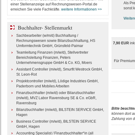
Als Pr
einer Stellenanzeige auf Rechnungswesen-Portal.de
sonst k
erreichen Sie viele Fachkräfte.
weitere Informationen >>
Weiter
Buchhalter- Stellenmarkt
Sachbearbeiter (w/m/d) Buchhaltung /
Rechnungswesen sowie Bilanzbuchhaltung, HS
7,90 EUR
ink
Umformtechnik GmbH, Grünsfeld-Paimar
Teamleitung Finanzen (m/w/d), Stellvertreter
Bereichsleitung Finanzen, Peters
Für Premium-
Unternehmensgruppe GmbH & Co. KG, Moers
Assistant Controller (m/w/d), Smurfit Westrock GmbH,
St. Leon-Rot
Projektcontroller (m/w/d), Lödige Industries GmbH,
Paderborn und Mobiles Arbeiten
Finanzbuchhalter (m/w/d) oder Bilanzbuchhalter
(m/w/d), MVZ Labor Ravensburg SE & Co. eGbR,
Ravensburg
Bitte beachte
Bilanzbuchhalter (m/w/d), BILSTEIN SERVICE GmbH,
können dort a
Hagen
Zahlung von d
Business Controller (m/w/d), BILSTEIN SERVICE
GmbH, Hagen
Accounting Specialist / Finanzbuchhalter*in (all