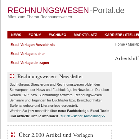
RECHNUNGSWESEN
-Portal.de
Alles zum Thema Rechnungswesen
NEWS
FORUM
FACHINFO
MARKTPLATZ
KARRIERE / STELL
Home
/
Marktp
Excel-Vorlagen-Verzeichnis
Excel-Vorlage suchen
Arbeitshi
Excel-Vorlage eintragen
Rechnungswesen- Newsletter
Buchführung, Bilanzierung und Rechnungswesen bilden den
Schwerpunkt der News und Fachbeiträge im Newsletter. Daneben
werden ERP- bzw. Buchführungssoftware, Rechnungswesen-
Seminare und Tagungen für Buchhalter bzw. Bilanzbuchhalter,
Stellenangebote und Literaturtipps vorgestellt.
Werden Sie jetzt monatlich über
neue Fachbeiträge, Excel-Tools
und aktuelle Urteile
informiert!
zur Newsletter-Anmeldung >>
Über 2.000 Artikel und Vorlagen