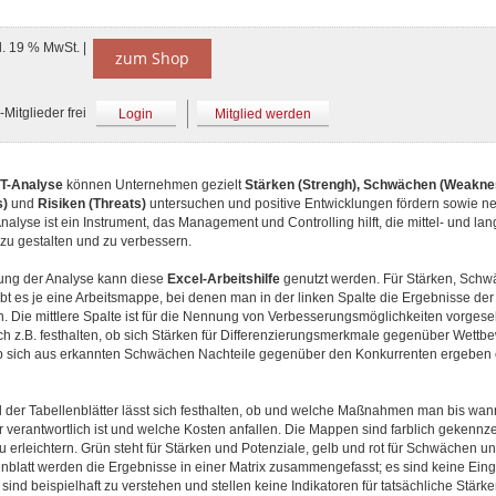
l. 19 % MwSt. |
zum Shop
Mitglieder frei
Login
Mitglied werden
-Analyse
können Unternehmen gezielt
Stärken (Strengh), Schwächen (Weakne
s)
und
Risiken (Threats)
untersuchen und positive Entwicklungen fördern sowie ne
nalyse ist ein Instrument, das Management und Controlling hilft, die mittel- und lang
zu gestalten und zu verbessern.
ung der Analyse kann diese
Excel-Arbeitshilfe
genutzt werden. Für Stärken, Sch
bt es je eine Arbeitsmappe, bei denen man in der linken Spalte die Ergebnisse de
. Die mittlere Spalte ist für die Nennung von Verbesserungsmöglichkeiten vorgese
ich z.B. festhalten, ob sich Stärken für Differenzierungsmerkmale gegenüber Wett
b sich aus erkannten Schwächen Nachteile gegenüber den Konkurrenten ergeben
l der Tabellenblätter lässt sich festhalten, ob und welche Maßnahmen man bis wan
 verantwortlich ist und welche Kosten anfallen. Die Mappen sind farblich gekennze
u erleichtern. Grün steht für Stärken und Potenziale, gelb und rot für Schwächen un
enblatt werden die Ergebnisse in einer Matrix zusammengefasst; es sind keine Eing
sind beispielhaft zu verstehen und stellen keine Indikatoren für tatsächliche Stärke