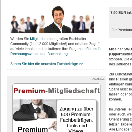
7,90 EUR
ink
Für Premium-
Werden Sie
Mitglied
in einer großen Buchhalter-
Community (fast 12.000 Mitglieder!) und erhalten Zugriff
auf viele Inhalte und diskutieren ihre Fragen im
Forum für
Mit einer
SWOT
Rechnungswesen und Buchhaltung
.
(Opportunitie
stoppen. Die A
Sehen Sie hier die neuesten Fachbeiträge >>
des Betriebes 
Zur Durchführ
und Risiken gi
ANZEIGE
eintragen kann
Spalte lässt s
lassen oder o
können.
Im unteren Tei
oder auch, wer
Orientierung z
letzten Tabell
Alle Eingaben 