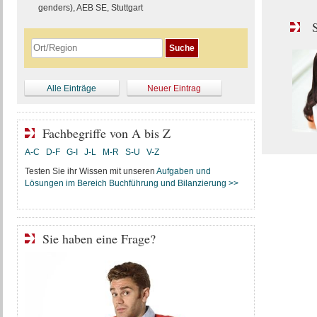
genders), AEB SE, Stuttgart
S
Alle Einträge
Neuer Eintrag
Fachbegriffe von A bis Z
A-C
D-F
G-I
J-L
M-R
S-U
V-Z
Testen Sie ihr Wissen mit unseren
Aufgaben und
Lösungen im Bereich Buchführung und Bilanzierung >>
Sie haben eine Frage?