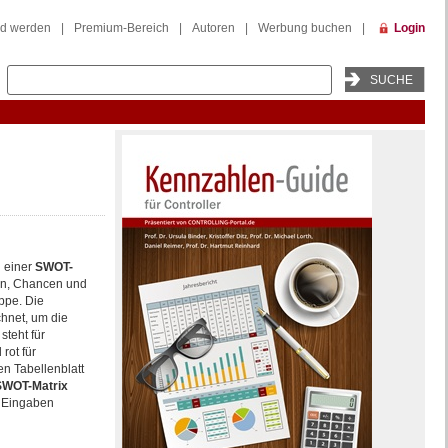
ed werden
|
Premium-Bereich
|
Autoren
|
Werbung buchen
|
Login
g einer
SWOT-
en, Chancen und
appe. Die
hnet, um die
steht für
rot für
en Tabellenblatt
SWOT-Matrix
e Eingaben