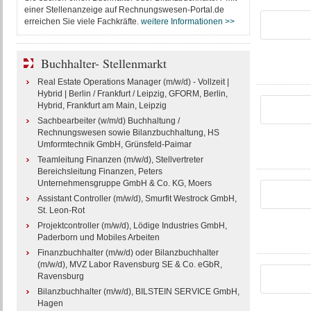
einer Stellenanzeige auf Rechnungswesen-Portal.de
erreichen Sie viele Fachkräfte.
weitere Informationen >>
Buchhalter- Stellenmarkt
Real Estate Operations Manager (m/w/d) - Vollzeit |
Hybrid | Berlin / Frankfurt / Leipzig, GFORM, Berlin,
Hybrid, Frankfurt am Main, Leipzig
Sachbearbeiter (w/m/d) Buchhaltung /
Rechnungswesen sowie Bilanzbuchhaltung, HS
Umformtechnik GmbH, Grünsfeld-Paimar
Teamleitung Finanzen (m/w/d), Stellvertreter
Bereichsleitung Finanzen, Peters
Unternehmensgruppe GmbH & Co. KG, Moers
Assistant Controller (m/w/d), Smurfit Westrock GmbH,
St. Leon-Rot
Projektcontroller (m/w/d), Lödige Industries GmbH,
Paderborn und Mobiles Arbeiten
Finanzbuchhalter (m/w/d) oder Bilanzbuchhalter
(m/w/d), MVZ Labor Ravensburg SE & Co. eGbR,
Ravensburg
Bilanzbuchhalter (m/w/d), BILSTEIN SERVICE GmbH,
Hagen