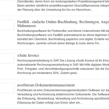
Dienstleister, deren Kern ein leistungsstarkes Projektmanagement bild
Basis werden sämtliche projektbezogenen Geschäftsprozesse integrie
der Planung über die Umsetzung bis hin zur Abrechnun...
FastBill - einfache Online-Buchhaltung, Rechnungen, Ang
Mahnungen
Buchhaltungssoftware für Freiberufler und kleine Unternehmen Mit de
Buchhaltungssoftware von FastBill automatisierst du deine täglichen 
behältst den Überblick. Buchhaltung papierlos und digital. Erstelle r
Rechnungen, sammle schnell deine Belege & rocke deine Fin...
xSuite Invoice
Rechnungsverarbeitung in SAP Die Lösung xSuite Invoice ist Ihr Einst
automatisierte Rechnungsverarbeitung in SAP. Mit Hilfe digitaler Workf
Prüf-, Freigabe- und Vervollständigungsschritte reduzieren Sie die Du
Rechnung um mindestens 50%. Zudem gewi...
postStream Dokumentenmanagement
PostStream ist eine Dokumentenmanagementsystem-Software zur da
Verwaltung und Archivierung elektronischer Dokumente. Die Software
die Erfassung, Verarbeitung, Verwaltung und Archivierung spezifiziert
Erfassung der Daten erfolgt zum Einen über ein...