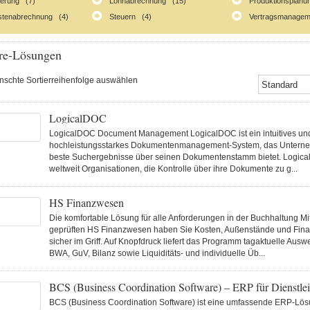
ierung (7)
Lohnabrechnung (15)
Produktionsplanu
stenabrechnung (4)
Steuern (4)
Vertragsmanagem
re-Lösungen
ünschte Sortierreihenfolge auswählen
LogicalDOC
LogicalDOC Document Management LogicalDOC ist ein intuitives un
hochleistungsstarkes Dokumentenmanagement-System, das Unterne
beste Suchergebnisse über seinen Dokumentenstamm bietet. Logical
weltweit Organisationen, die Kontrolle über ihre Dokumente zu g...
HS Finanzwesen
Die komfortable Lösung für alle Anforderungen in der Buchhaltung M
geprüften HS Finanzwesen haben Sie Kosten, Außenstände und Fin
sicher im Griff. Auf Knopfdruck liefert das Programm tagaktuelle Ausw
BWA, GuV, Bilanz sowie Liquiditäts- und individuelle Üb...
BCS (Business Coordination Software) – ERP für Dienstlei
BCS (Business Coordination Software) ist eine umfassende ERP-Lös