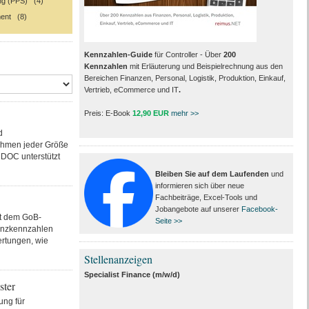
ng (PPS) (4)
ent (8)
Kennzahlen-Guide
für Controller - Über
200
Kennzahlen
mit Erläuterung und Beispielrechnung aus den
Bereichen Finanzen, Personal, Logistik, Produktion, Einkauf,
Vertrieb, eCommerce und IT
.
Preis: E-Book
12,90 EUR
mehr >>
d
hmen jeder Größe
DOC unterstützt
Bleiben Sie auf dem Laufenden
und
informieren sich über neue
Fachbeiträge, Excel-Tools und
Jobangebote auf unserer
Facebook-
it dem GoB-
Seite >>
anzkennzahlen
ertungen, wie
Stellenanzeigen
Specialist Finance (m/w/d)
ster
ung für