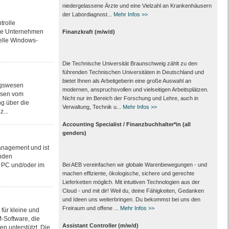
nieder­gelassene Ärzte und eine Vielzahl an Kranken­häusern
der Labor­diagnost...
Mehr Infos >>
trolle
ere Unternehmen
Finanzkraft (m/w/d)
nelle Windows-
Die Technische Universität Braunschweig zählt zu den
führenden Technischen Universitäten in Deutschland und
bietet Ihnen als Arbeit­geberin eine große Auswahl an
ngswesen
modernen, anspruchsvollen und vielseitigen Arbeits­plätzen.
essen vom
Nicht nur im Bereich der Forschung und Lehre, auch in
g über die
Verwaltung, Technik u...
Mehr Infos >>
...
Accounting Specialist / Finanzbuchhalter*in (all
genders)
anagement und ist
unden
em PC und/oder im
Bei AEB vereinfachen wir globale Warenbewegungen - und
machen effiziente, ökologische, sichere und gerechte
Lieferketten möglich. Mit intuitiven Technologien aus der
Cloud - und mit dir! Weil du, deine Fähigkeiten, Gedanken
und Ideen uns weiterbringen. Du bekommst bei uns den
Freiraum und offene ...
Mehr Infos >>
für kleine und
-Software, die
Assistant Controller (m/w/d)
n unterstützt. Die