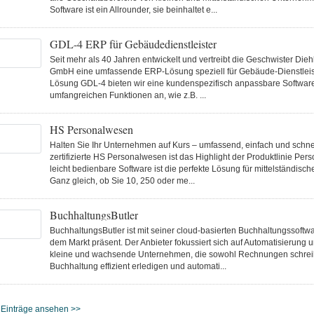
Software ist ein Allrounder, sie beinhaltet e...
GDL-4 ERP für Gebäudedienstleister
Seit mehr als 40 Jahren entwickelt und vertreibt die Geschwister Dieh
GmbH eine umfassende ERP-Lösung speziell für Gebäude-Dienstleist
Lösung GDL-4 bieten wir eine kundenspezifisch anpassbare Softwar
umfangreichen Funktionen an, wie z.B. ...
HS Personalwesen
Halten Sie Ihr Unternehmen auf Kurs – umfassend, einfach und schne
zertifizierte HS Personalwesen ist das Highlight der Produktlinie Pers
leicht bedienbare Software ist die perfekte Lösung für mittelständis
Ganz gleich, ob Sie 10, 250 oder me...
BuchhaltungsButler
BuchhaltungsButler ist mit seiner cloud-basierten Buchhaltungssoftwa
dem Markt präsent. Der Anbieter fokussiert sich auf Automatisierung un
kleine und wachsende Unternehmen, die sowohl Rechnungen schreib
Buchhaltung effizient erledigen und automati...
- Einträge ansehen >>