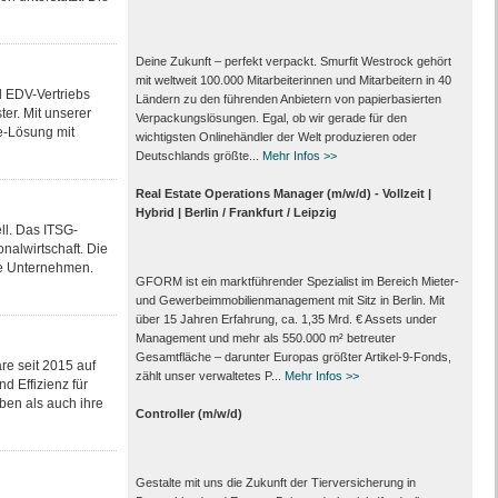
Deine Zukunft – perfekt verpackt. Smurfit Westrock gehört
mit weltweit 100.000 Mitarbeiter­innen und Mitarbeitern in 40
l EDV-Vertriebs
Ländern zu den führenden Anbietern von papier­basierten
er. Mit unserer
Verpackungs­lösungen. Egal, ob wir gerade für den
e-Lösung mit
wichtigsten Onlinehändler der Welt produzieren oder
Deutschlands größte...
Mehr Infos >>
Real Estate Operations Manager (m/w/d) - Vollzeit |
Hybrid | Berlin / Frankfurt / Leipzig
ll. Das ITSG-
onalwirtschaft. Die
che Unternehmen.
GFORM ist ein marktführender Spezialist im Bereich Mieter-
und Gewerbeimmobilienmanagement mit Sitz in Berlin. Mit
über 15 Jahren Erfahrung, ca. 1,35 Mrd. € Assets under
Management und mehr als 550.000 m² betreuter
Gesamtfläche – darunter Europas größter Artikel-9-Fonds,
re seit 2015 auf
zählt unser verwaltetes P...
Mehr Infos >>
d Effizienz für
en als auch ihre
Controller (m/w/d)
Gestalte mit uns die Zukunft der Tierversicherung in