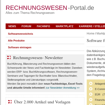
RECHNUNGSWESEN
-Portal.de
Alles zum Thema Rechnungswesen
NEWS
FORUM
FACHINFO
MARKTPLATZ
KARRIERE / STELL
Home
/
Marktp
Softwareverzeichnis
Software 
Alle Produkte
Software eintragen
Die Abkürzun
datenbankgest
Rechnungswesen- Newsletter
wie z.B. Buch
Dokumente, die
Buchführung, Bilanzierung und Rechnungswesen bilden den
wiederaufgefu
Schwerpunkt der News und Fachbeiträge im Newsletter. Daneben
System, Archi
werden ERP- bzw. Buchführungssoftware, Rechnungswesen-
den Fragebogen
Seminare und Tagungen für Buchhalter bzw. Bilanzbuchhalter,
Stellenangebote und Literaturtipps vorgestellt.
Werden Sie jetzt monatlich über
neue Fachbeiträge, Excel-Tools
Anlagen
und aktuelle Urteile
informiert!
zur Newsletter-Anmeldung >>
E-Comm
EÜR (7
Finanzb
Über 2.000 Artikel und Vorlagen