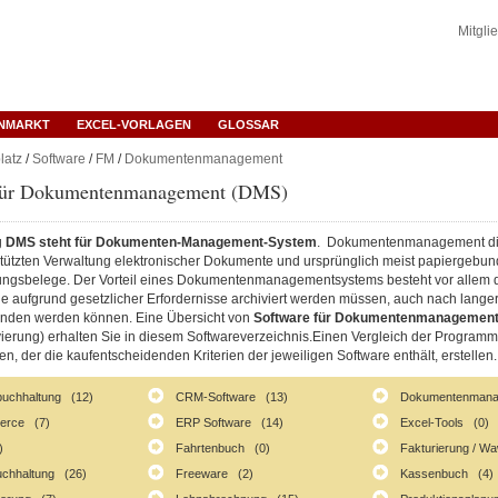
Mitgli
ENMARKT
EXCEL-VORLAGEN
GLOSSAR
latz
/
Software
/
FM
/
Dokumentenmanagement
für Dokumentenmanagement (DMS)
g
DMS steht für Dokumenten-Management-System
. Dokumentenmanagement di
ützten Verwaltung elektronischer Dokumente und ursprünglich meist papiergebu
ungsbelege. Der Vorteil eines Dokumentenmanagementsystems besteht vor allem d
 aufgrund gesetzlicher Erfordernisse archiviert werden müssen, auch nach langer 
nden werden können. Eine Übersicht von
Software für Dokumentenmanagemen
vierung) erhalten Sie in diesem Softwareverzeichnis.Einen Vergleich der Program
, der die kaufentscheidenden Kriterien der jeweiligen Software enthält, erstellen.
buchhaltung (12)
CRM-Software (13)
Dokumentenmana
erce (7)
ERP Software (14)
Excel-Tools (0)
)
Fahrtenbuch (0)
Fakturierung / W
uchhaltung (26)
Freeware (2)
Kassenbuch (4)