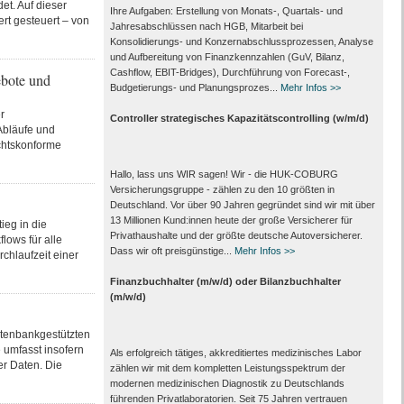
et. Auf dieser
Ihre Aufgaben: Erstellung von Monats‑, Quartals‑ und
rt gesteuert – von
Jahresabschlüssen nach HGB, Mitarbeit bei
Konsolidierungs‑ und Konzernabschlussprozessen, Analyse
und Aufbereitung von Finanzkennzahlen (GuV, Bilanz,
Cashflow, EBIT-Bridges), Durchführung von Forecast‑,
ebote und
Budgetierungs‑ und Planungsprozes...
Mehr Infos >>
r
Controller strategisches Kapazitätscontrolling (w/m/d)
Abläufe und
echtskonforme
Hallo, lass uns WIR sagen! Wir - die HUK-COBURG
Versicherungsgruppe - zählen zu den 10 größten in
Deutschland. Vor über 90 Jahren gegründet sind wir mit über
13 Millionen Kund:innen heute der große Versicherer für
ieg in die
Privathaushalte und der größte deutsche Autoversicherer.
lows für alle
Dass wir oft preisgünstige...
Mehr Infos >>
rchlaufzeit einer
Finanzbuchhalter (m/w/d) oder Bilanzbuchhalter
(m/w/d)
tenbankgestützten
 umfasst insofern
Als erfolgreich tätiges, akkreditiertes medizinisches Labor
er Daten. Die
zählen wir mit dem kompletten Leistungs­spektrum der
modernen medizinischen Diagnostik zu Deutschlands
führenden Privat­laboratorien. Seit 75 Jahren vertrauen