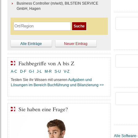
Business Controller (m/w/d), BILSTEIN SERVICE
GmbH, Hagen
Alle Einträge
Neuer Eintrag
Fachbegriffe von A bis Z
A-C
D-F
G-I
J-L
M-R
S-U
V-Z
Testen Sie ihr Wissen mit unseren
Aufgaben und
Lösungen im Bereich Buchführung und Bilanzierung >>
Sie haben eine Frage?
Alle Software