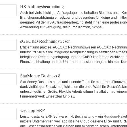
HS Auftragsbearbeitung
Auch bei vielschichtiger Auftragslage - so behalten Sie alles unter Kon
Branchenunabhängig einsetzbar und besonders für kleine und mittl
geeignet: Mit der HS Auftragsbearbeitung steht Ihnen eine professio
Anwendung zur Verfügung, die durch Komfort, Schne...
eGECKO Rechnungswesen
Effizient und präzise. eGECKO Rechnungswesen eGECKO Rechnu
unterstützt Sie als vollintegrierte Komplettlösung in sämtlichen Proz
beleglosen Rechnungseingang und der GoBD-konformen Archivierun
Finanzbuchhaltung und die Unternehmenssteuerung bis hin zum Konz
StarMoney Business 8
StarMoney Business bietet umfassende Tools für modernes Finanzm
dank vielfältiger Einsatzmöglichkeiten die erste Wahl für Geschäftsk
unterschiedlicher Größe. Flexible Arbeitsteilung Installation auf ein
Firmennetzwerk Einsetzbar für bis...
weclapp ERP
Leistungsstarke ERP Software inkl. Buchhaltung – ein Rundum-Paket 
mittlere Unternehmen weclapp ist eine Cloud-basierte ERP- und CRM
alle Geschäftsbereiche von kleinen und mittelständischen Unternehme