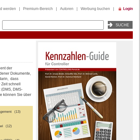
ed werden
|
Premium-Bereich
|
Autoren
|
Werbung buchen
|
Login
ent der
ndener Dokumente,
arin, dass
Zeit schnell
t
(DMS, DMS-
me können Sie über
gement (13)
awi (12)