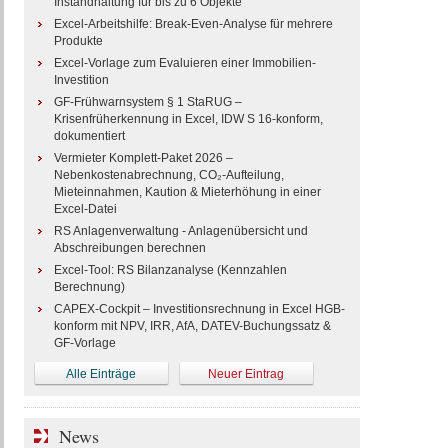
Instandhaltung für bis zu 6 Objekte
Excel-Arbeitshilfe: Break-Even-Analyse für mehrere
Produkte
Excel-Vorlage zum Evaluieren einer Immobilien-
Investition
GF-Frühwarnsystem § 1 StaRUG –
Krisenfrüherkennung in Excel, IDW S 16-konform,
dokumentiert
Vermieter Komplett-Paket 2026 –
Nebenkostenabrechnung, CO₂-Aufteilung,
Mieteinnahmen, Kaution & Mieterhöhung in einer
Excel-Datei
RS Anlagenverwaltung - Anlagenübersicht und
Abschreibungen berechnen
Excel-Tool: RS Bilanzanalyse (Kennzahlen
Berechnung)
CAPEX-Cockpit – Investitionsrechnung in Excel HGB-
konform mit NPV, IRR, AfA, DATEV-Buchungssatz &
GF-Vorlage
Alle Einträge
Neuer Eintrag
News