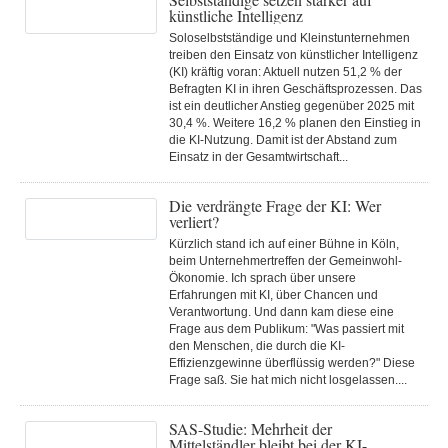
künstliche Intelligenz
Soloselbstständige und Kleinstunternehmen
treiben den Einsatz von künstlicher Intelligenz
(KI) kräftig voran: Aktuell nutzen 51,2 % der
Befragten KI in ihren Geschäftsprozessen. Das
ist ein deutlicher Anstieg gegenüber 2025 mit
30,4 %. Weitere 16,2 % planen den Einstieg in
die KI-Nutzung. Damit ist der Abstand zum
Einsatz in der Gesamtwirtschaft...
Die verdrängte Frage der KI: Wer
verliert?
Kürzlich stand ich auf einer Bühne in Köln,
beim Unternehmertreffen der Gemeinwohl-
Ökonomie. Ich sprach über unsere
Erfahrungen mit KI, über Chancen und
Verantwortung. Und dann kam diese eine
Frage aus dem Publikum: "Was passiert mit
den Menschen, die durch die KI-
Effizienzgewinne überflüssig werden?" Diese
Frage saß. Sie hat mich nicht losgelassen....
SAS-Studie: Mehrheit der
Mittelständler bleibt bei der KI-