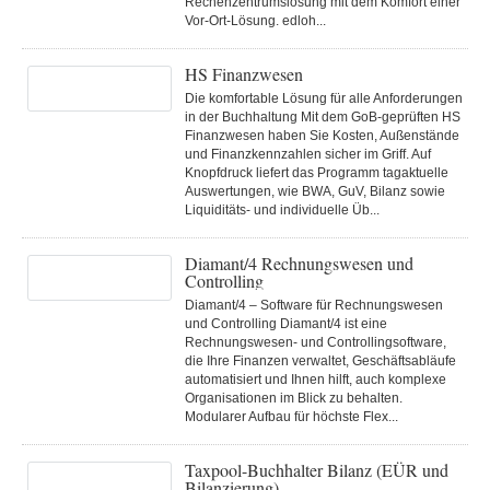
Rechenzentrumslösung mit dem Komfort einer
Vor-Ort-Lösung. edloh...
HS Finanzwesen
Die komfortable Lösung für alle Anforderungen
in der Buchhaltung Mit dem GoB-geprüften HS
Finanzwesen haben Sie Kosten, Außenstände
und Finanzkennzahlen sicher im Griff. Auf
Knopfdruck liefert das Programm tagaktuelle
Auswertungen, wie BWA, GuV, Bilanz sowie
Liquiditäts- und individuelle Üb...
Diamant/4 Rechnungswesen und
Controlling
Diamant/4 – Software für Rechnungswesen
und Controlling Diamant/4 ist eine
Rechnungswesen- und Controllingsoftware,
die Ihre Finanzen verwaltet, Geschäftsabläufe
automatisiert und Ihnen hilft, auch komplexe
Organisationen im Blick zu behalten.
Modularer Aufbau für höchste Flex...
Taxpool-Buchhalter Bilanz (EÜR und
Bilanzierung)