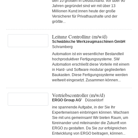
den 10 größten in Deutschland. Vor über 90
Jahren gegründet sind wir mit über 13
Millionen Kund:innen heute der große
Versicherer für Privathaushalte und der
größte...
Leitung Controlling (m/w/d)
Schwäbische Werkzeugmaschinen GmbH
Schramberg
Automation ist ein wesentlicher Bestandteil
hochproduktiver Fertigungssysteme. SW
Automation erschließt diese Vorteile mit einem
in Hard- und Software modular gegliederten
Baukasten. Diese Fertigungs­systeme werden
weltweit eingesetzt. Zusammen können...
Vertriebscontroller (m/w/d)
ERGO Group AG'
Düsseldorf
ine spannende Aufgabe, in der Sie Ihr
Expertenwissen einbringen können. Wachsen
Sie mit uns gemeinsam! Wir bieten Raum, um
füreinander und miteinander die Zukunft von
ERGO zu gestalten. Da Sie zur erfolgreichen
Entwicklung von ERGO beitragen, können...