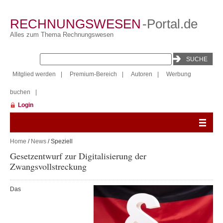
RECHNUNGSWESEN
-Portal.de
Alles zum Thema Rechnungswesen
Mitglied werden
|
Premium-Bereich
|
Autoren
|
Werbung
buchen
|
Login
Home
/
News
/ Speziell
Gesetzentwurf zur Digitalisierung der
Zwangsvollstreckung
Das