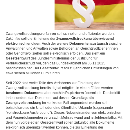
Zwangsvollstreckungsverfahren soll schneller und effizienter werden.
Zukünftig soll die Einleitung der
Zwangsvollstreckung überwiegend
elektronisch
erfolgen. Auch der weitere
Dokumentenaustausch
zwischen
Anwältinnen und Anwälten sowie Behörden an Gerichtsvollzieherinnen
oder Gerichtsvollzieher soll elektronisch erfolgen. Das sieht ein
Gesetzentwurf
des Bundesministeriums der Justiz und für
Verbraucherschutz vor, den das Bundeskabinett am 05.11.2025
beschlossen hat. Der Gesetzentwurf soll zu jährlichen Entlastungen von
etwa sieben Millionen Euro führen.
Seit 2022 sind weite Teile des Verfahrens zur Einleitung der
Zwangsvollstreckung bereits digital möglich. In vielen Fällen werden
bestimmte Dokumente
aber
noch in Papierform
übermittelt. Das betrifft
insbesondere das Dokument, auf dessen
Grundlage die
Zwangsvollstreckung
im konkreten Fall angeordnet werden soll –
beispielsweise ein Urteil oder eine öffentliche Urkunde (sogenannte
"vollstreckbare Ausfertigung"). Dieses Nebeneinander von elektronischen
und Papierdokumenten verursacht Mehraufwand und ist fehleranfällig. Mit
dem nun vorgelegten Gesetzentwurf sollen zukünftig alle Dokumente
elektronisch übermittelt werden können, die zur Einleitung der