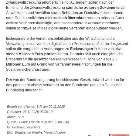
Zwangsvollstreckung erforderlich sind. Außerdem sollen nach der
Einleitung der Zwangsvollstreckung
sämtliche weiteren Dokumente
von
Anwältinnen und Anwälten sowie Behörden an Gerichtsvollzieherinnen
oder Gerichtsvollzieher
elektronisch übermittelt
werden müssen. Auch
weitere Verfahrensbeteiligte, wie insbesondere Inkassounternehmen,
sollen schrittweise in das digitalisierte Verfahren eingebunden werden.
Insbesondere die Verfahrensbeteiligten aus der Wirtschaft und die
Verwaltung sollen von den digitalisierten Prozessen profitieren. Insgesamt
sollen die vorgesehen Änderungen zu
Entlastungen
in Höhe von etwa
sieben Millionen Euro jährlich
führen. Darunter fällt auch eine jährliche
Ersparnis für die gesetzlichen Krankenkassen in Höhe von etwa 2,3
Millionen Euro auf Grund von Verfahrensvereinfachungen für die
Sozialversicherungsträger.
Der von der Bundesregierung beschlossene Gesetzentwurf wird nun für
das parlamentarische Verfahren an den Bundesrat und den Deutschen
Bundestag übersandt.
Erstellt von (Name) S.P. am 20.11.2025
Geändert: 21.11.2025 07:09:10
Autor: S. P.
Quelle: Bundesministerium der Justiz und
für Verbraucherschutz
Bild: Bildagentur PantherMedia / Andrey