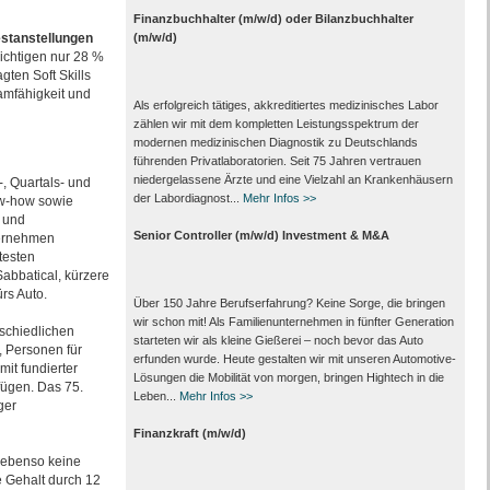
Finanzbuchhalter (m/w/d) oder Bilanzbuchhalter
stanstellungen
(m/w/d)
sichtigen nur 28 %
ten Soft Skills
amfähigkeit und
Als erfolgreich tätiges, akkreditiertes medizinisches Labor
zählen wir mit dem kompletten Leistungs­spektrum der
modernen medizinischen Diagnostik zu Deutschlands
führenden Privat­laboratorien. Seit 75 Jahren vertrauen
nieder­gelassene Ärzte und eine Vielzahl an Kranken­häusern
, Quartals- und
der Labor­diagnost...
Mehr Infos >>
w-how sowie
 und
Senior Controller (m/w/d) Investment & M&A
ternehmen
testen
abbatical, kürzere
rs Auto.
Über 150 Jahre Berufserfahrung? Keine Sorge, die bringen
wir schon mit! Als Familienunternehmen in fünfter Generation
rschiedlichen
starteten wir als kleine Gießerei – noch bevor das Auto
, Personen für
erfunden wurde. Heute gestalten wir mit unseren Automotive-
it fundierter
Lösungen die Mobilität von morgen, bringen Hightech in die
fügen. Das 75.
Leben...
Mehr Infos >>
ger
Finanzkraft (m/w/d)
 ebenso keine
 Gehalt durch 12