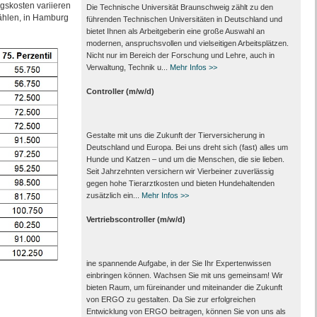
gskosten variieren
Die Technische Universität Braunschweig zählt zu den
ählen, in Hamburg
führenden Technischen Universitäten in Deutschland und
bietet Ihnen als Arbeit­geberin eine große Auswahl an
modernen, anspruchsvollen und vielseitigen Arbeits­plätzen.
Nicht nur im Bereich der Forschung und Lehre, auch in
Verwaltung, Technik u...
Mehr Infos >>
Controller (m/w/d)
Gestalte mit uns die Zukunft der Tierversicherung in
Deutschland und Europa. Bei uns dreht sich (fast) alles um
Hunde und Katzen – und um die Menschen, die sie lieben.
Seit Jahrzehnten versichern wir Vierbeiner zuverlässig
gegen hohe Tierarztkosten und bieten Hundehaltenden
zusätzlich ein...
Mehr Infos >>
Vertriebscontroller (m/w/d)
ine spannende Aufgabe, in der Sie Ihr Expertenwissen
einbringen können. Wachsen Sie mit uns gemeinsam! Wir
bieten Raum, um füreinander und miteinander die Zukunft
von ERGO zu gestalten. Da Sie zur erfolgreichen
Entwicklung von ERGO beitragen, können Sie von uns als