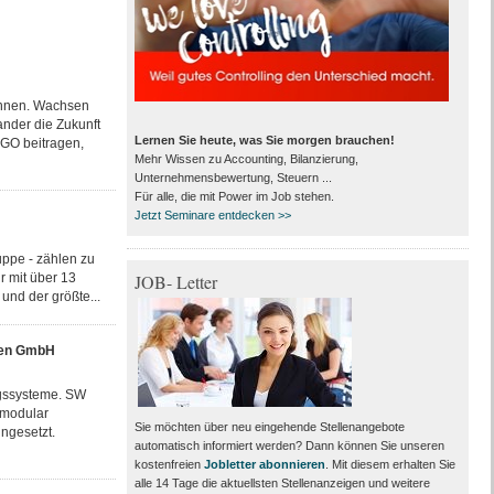
önnen. Wachsen
nder die Zukunft
Lernen Sie heute, was Sie morgen brauchen!
RGO beitragen,
Mehr Wissen zu Accounting, Bilanzierung,
Unternehmensbewertung, Steuern ...
Für alle, die mit Power im Job stehen.
Jetzt Seminare entdecken >>
ppe - zählen zu
r mit über 13
JOB- Letter
und der größte...
nen GmbH
ngssysteme. SW
 modular
Sie möchten über neu eingehende Stellenangebote
ngesetzt.
automatisch informiert werden? Dann können Sie unseren
kostenfreien
Jobletter abonnieren
. Mit diesem erhalten Sie
alle 14 Tage die aktuellsten Stellenanzeigen und weitere