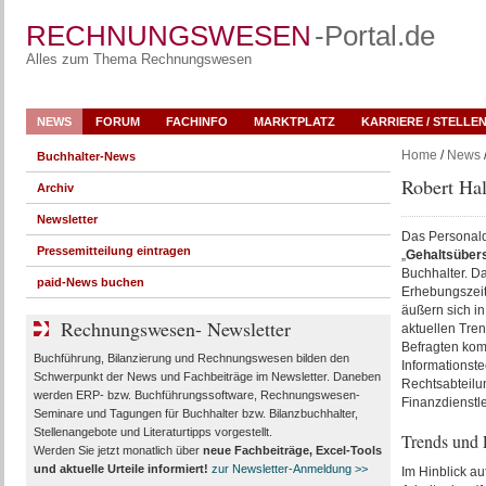
RECHNUNGSWESEN
-Portal.de
Alles zum Thema Rechnungswesen
NEWS
FORUM
FACHINFO
MARKTPLATZ
KARRIERE / STELLE
Home
/
News
/
Buchhalter-News
Robert Hal
Archiv
Newsletter
Das Personal
Pressemitteilung eintragen
„
Gehaltsübers
Buchhalter. D
paid-News buchen
Erhebungszeit
äußern sich i
Rechnungswesen- Newsletter
aktuellen Tre
Befragten ko
Buchführung, Bilanzierung und Rechnungswesen bilden den
Informationst
Schwerpunkt der News und Fachbeiträge im Newsletter. Daneben
Rechtsabteilu
werden ERP- bzw. Buchführungssoftware, Rechnungswesen-
Finanzdienstl
Seminare und Tagungen für Buchhalter bzw. Bilanzbuchhalter,
Stellenangebote und Literaturtipps vorgestellt.
Trends und 
Werden Sie jetzt monatlich über
neue Fachbeiträge, Excel-Tools
und aktuelle Urteile
informiert!
zur Newsletter-Anmeldung >>
Im Hinblick au