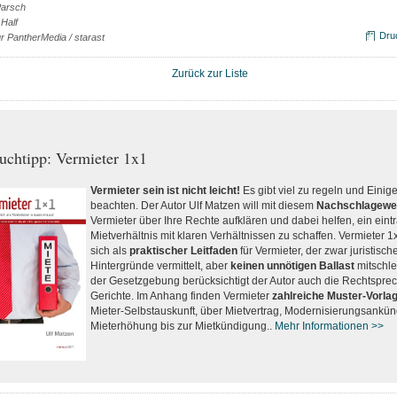
Parsch
Half
Dru
ur PantherMedia / starast
Zurück zur Liste
uchtipp: Vermieter 1x1
Vermieter sein ist nicht leicht!
Es gibt viel zu regeln und Einig
beachten. Der Autor Ulf Matzen will mit diesem
Nachschlagewe
Vermieter über Ihre Rechte aufklären und dabei helfen, ein eint
Mietverhältnis mit klaren Verhältnissen zu schaffen. Vermieter 1
sich als
praktischer Leitfaden
für Vermieter, der zwar juristisch
Hintergründe vermittelt, aber
keinen unnötigen Ballast
mitschle
der Gesetzgebung berücksichtigt der Autor auch die Rechtspre
Gerichte. Im Anhang finden Vermieter
zahlreiche Muster-Vorla
Mieter-Selbstauskunft, über Mietvertrag, Modernisierungsankü
Mieterhöhung bis zur Mietkündigung..
Mehr Informationen >>