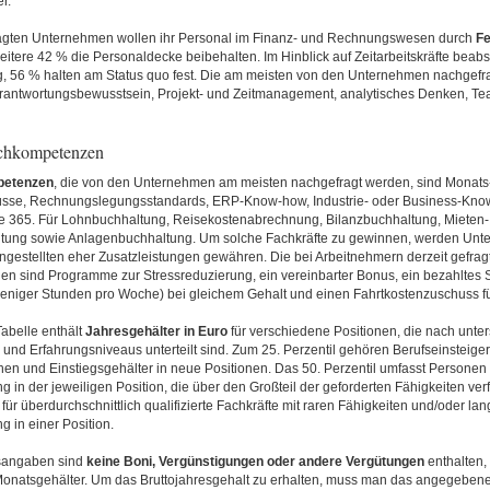
r.
agten Unternehmen wollen ihr Personal im Finanz- und Rechnungswesen durch
Fe
weitere 42 % die Personaldecke beibehalten. Im Hinblick auf Zeitarbeitskräfte beab
, 56 % halten am Status quo fest. Die am meisten von den Unternehmen nachgefrag
rantwortungsbewusstsein, Projekt- und Zeitmanagement, analytisches Denken, Te
achkompetenzen
etenzen
, die von den Unternehmen am meisten nachgefragt werden, sind Monats-
üsse, Rechnungslegungsstandards, ERP-Know-how, Industrie- oder Business-Kno
ice 365. Für Lohnbuchhaltung, Reisekostenabrechnung, Bilanzbuchhaltung, Mieten-
tung sowie Anlagenbuchhaltung. Um solche Fachkräfte zu gewinnen, werden Un
ngestellten eher Zusatzleistungen gewähren. Die bei Arbeitnehmern derzeit gefrag
en sind Programme zur Stressreduzierung, ein vereinbarter Bonus, ein bezahltes S
weniger Stunden pro Woche) bei gleichem Gehalt und einen Fahrtkostenzuschuss fü
abelle enthält
Jahresgehälter in Euro
für verschiedene Positionen, die nach unte
- und Erfahrungsniveaus unterteilt sind. Zum 25. Perzentil gehören Berufseinsteiger
nen und Einstiegsgehälter in neue Positionen. Das 50. Perzentil umfasst Personen m
g in der jeweiligen Position, die über den Großteil der geforderten Fähigkeiten ver
t für überdurchschnittlich qualifizierte Fachkräfte mit raren Fähigkeiten und/oder lan
g in einer Position.
sangaben sind
keine Boni, Vergünstigungen oder andere Vergütungen
enthalten,
Monatsgehälter. Um das Bruttojahresgehalt zu erhalten, muss man das angegebene