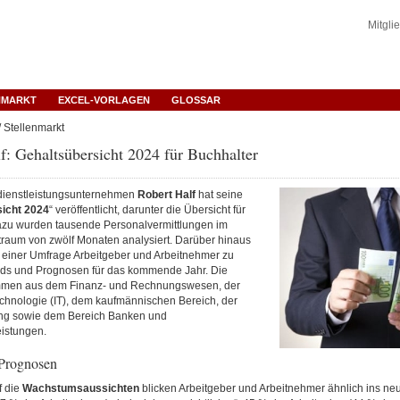
Mitgli
NMARKT
EXCEL-VORLAGEN
GLOSSAR
 Stellenmarkt
f: Gehaltsübersicht 2024 für Buchhalter
dienstleistungsunternehmen
Robert Half
hat seine
icht 2024
“ veröffentlicht, darunter die Übersicht für
azu wurden tausende Personalvermittlungen im
raum von zwölf Monaten analysiert. Darüber hinaus
n einer Umfrage Arbeitgeber und Arbeitnehmer zu
nds und Prognosen für das kommende Jahr. Die
mmen aus dem Finanz- und Rechnungswesen, der
echnologie (IT), dem kaufmännischen Bereich, der
ng sowie dem Bereich Banken und
eistungen.
Prognosen
f die
Wachstumsaussichten
blicken Arbeitgeber und Arbeitnehmer ähnlich ins ne