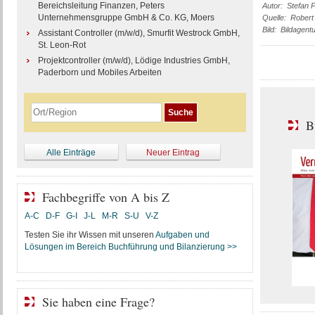
Bereichsleitung Finanzen, Peters
Autor: Stefan 
Unternehmensgruppe GmbH & Co. KG, Moers
Quelle: Robert 
Bild: Bildagent
Assistant Controller (m/w/d), Smurfit Westrock GmbH,
St. Leon-Rot
Projektcontroller (m/w/d), Lödige Industries GmbH,
Paderborn und Mobiles Arbeiten
B
Alle Einträge
Neuer Eintrag
Fachbegriffe von A bis Z
A-C
D-F
G-I
J-L
M-R
S-U
V-Z
Testen Sie ihr Wissen mit unseren
Aufgaben und
Lösungen im Bereich Buchführung und Bilanzierung >>
Sie haben eine Frage?