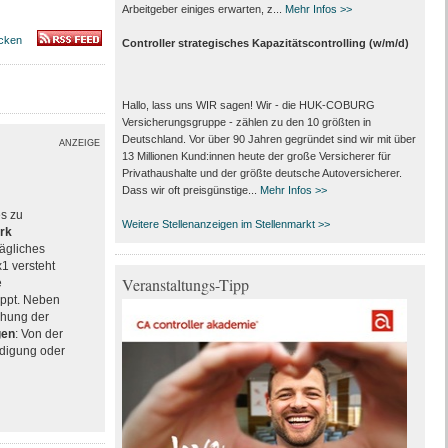
Arbeitgeber einiges erwarten, z...
Mehr Infos >>
cken
Controller strategisches Kapazitätscontrolling (w/m/d)
Hallo, lass uns WIR sagen! Wir - die HUK-COBURG
Versicherungsgruppe - zählen zu den 10 größten in
Deutschland. Vor über 90 Jahren gegründet sind wir mit über
ANZEIGE
13 Millionen Kund:innen heute der große Versicherer für
Privathaushalte und der größte deutsche Autoversicherer.
Dass wir oft preisgünstige...
Mehr Infos >>
es zu
Weitere Stellenanzeigen im Stellenmarkt >>
rk
rägliches
x1 versteht
Veranstaltungs-Tipp
e
ppt. Neben
chung der
gen
: Von der
ndigung oder