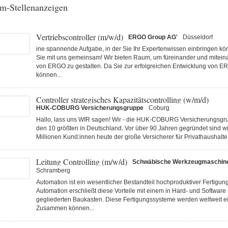
m-Stellenanzeigen
Vertriebscontroller (m/w/d)
ERGO Group AG'
Düsseldorf
ine spannende Aufgabe, in der Sie Ihr Expertenwissen einbringen k
Sie mit uns gemeinsam! Wir bieten Raum, um füreinander und miteina
von ERGO zu gestalten. Da Sie zur erfolgreichen Entwicklung von E
können...
Controller strategisches Kapazitätscontrolling (w/m/d)
HUK-COBURG Versicherungsgruppe
Coburg
Hallo, lass uns WIR sagen! Wir - die HUK-COBURG Versicherungsgru
den 10 größten in Deutschland. Vor über 90 Jahren gegründet sind wi
Millionen Kund:innen heute der große Versicherer für Privathaushalte 
Leitung Controlling (m/w/d)
Schwäbische Werkzeugmaschi
Schramberg
Automation ist ein wesentlicher Bestandteil hochproduktiver Fertigu
Automation erschließt diese Vorteile mit einem in Hard- und Software
gegliederten Baukasten. Diese Fertigungs­systeme werden weltweit ei
Zusammen können...