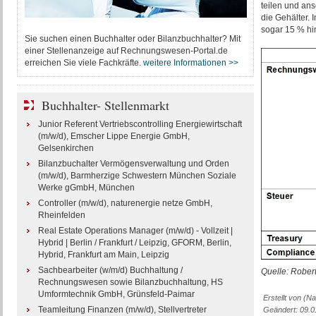
teilen und ans
die Gehälter.
sogar 15 % hi
Sie suchen einen Buchhalter oder Bilanzbuchhalter? Mit
einer Stellenanzeige auf Rechnungswesen-Portal.de
erreichen Sie viele Fachkräfte.
weitere Informationen >>
Buchhalter- Stellenmarkt
Junior Referent Vertriebscontrolling Energiewirtschaft
(m/w/d), Emscher Lippe Energie GmbH,
Gelsenkirchen
Bilanzbuchalter Vermögensverwaltung und Orden
(m/w/d), Barmherzige Schwestern München Soziale
Werke gGmbH, München
Controller (m/w/d), naturenergie netze GmbH,
Rheinfelden
Real Estate Operations Manager (m/w/d) - Vollzeit |
Hybrid | Berlin / Frankfurt / Leipzig, GFORM, Berlin,
Hybrid, Frankfurt am Main, Leipzig
Sachbearbeiter (w/m/d) Buchhaltung /
Quelle: Robert
Rechnungswesen sowie Bilanzbuchhaltung, HS
Umformtechnik GmbH, Grünsfeld-Paimar
Erstellt von (
Teamleitung Finanzen (m/w/d), Stellvertreter
Geändert: 09.0