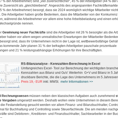
7 % der Arbeitnehmer) sind „viel zuversichtlicher“, 45 % der Arbeitgeber (44 % der
re Zuversicht als „gleichbleibend“. Angesichts des angespannten Fachkräftemarkte
15 % der Arbeitnehmer) besorgt, dass sie 2024 womöglich wichtige Mitarbeiter nic
. Die Arbeitgeber haben große Bedenken, dass die Mitarbeiter von der Konkurre
n, während die Arbeitnehmer vor allem eine hohe Arbeitsbelastung und einen erhö
 Wechselgründe nennen.
er
Gewinnung neuer Fachkräfte
sind die Arbeitgeber mit 26 % besorgter als die Ar
geber haben vor allem wegen unrealistischer Erwartungen der Mitarbeiter Bedenk
esorgt sind, dass ihr Unternehmen nicht in der Lage ist, wettbewerbsfähige Gehäl
as kommende Jahr planen 31 % der befragten Arbeitgeber pauschale prozentuale
ngen und 21 % leistungsabhängige Erhöhungen für ihre Beschäftigten.
RS-Bilanzanalyse - Kennzahlen-Berechnung in Excel
Umfangreiches Excel- Tool zur Berechnung der wichtigsten branc
Kennzahlen aus Bilanz und GuV. Weiterhin G+V und Bilanz in 5 Ja
druckbare Berichte, die die Lage des Unternehmens im 5 Jahresverg
Preis 19,- EUR
inkl. MWSt.
mehr Informationen >>
nd Rechnungswese
n
müssen neben den klassischen Aufgaben auch zunehmend
s
he Vorgaben
umgesetzt werden. Deshalb wollen viele Unternehmen in diesem Bere
r die Festanstellung gesucht werden vor allem Finanz- und Bilanzbuchhalter, Control
nal für Buchhaltung und Controlling sowie Steuerfachleute. Die am meisten nachge
skräfte sind Debitoren-, Kreditoren- und Finanzbuchhalter, Sachbearbeiter in der B