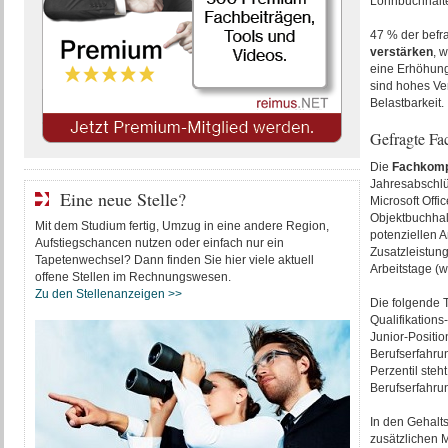
Lohnbuchhalte
47 % der befr
verstärken
, 
eine Erhöhung
sind hohes Ve
Belastbarkeit.
Gefragte F
Die
Fachkomp
Jahresabschl
Eine neue Stelle?
Microsoft Off
Objektbuchhal
Mit dem Studium fertig, Umzug in eine andere Region,
potenziellen A
Aufstiegschancen nutzen oder einfach nur ein
Zusatzleistung
Tapetenwechsel? Dann finden Sie hier viele aktuell
Arbeitstage (
offene Stellen im Rechnungswesen.
Zu den Stellenanzeigen >>
Die folgende T
Qualifikations
Junior-Positio
Berufserfahrun
Perzentil steh
Berufserfahrun
In den Gehalt
zusätzlichen 