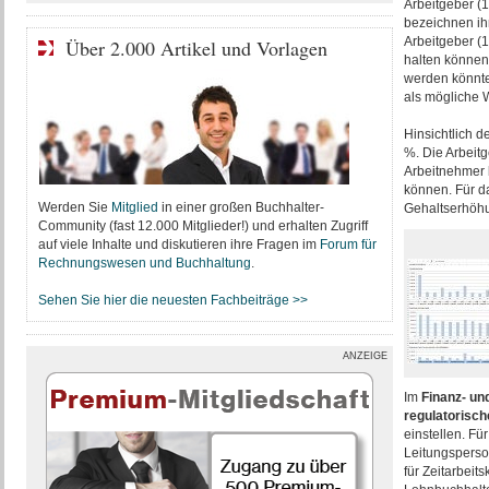
Arbeitgeber (1
bezeichnen ih
Arbeitgeber (
Über 2.000 Artikel und Vorlagen
halten können
werden könnte
als mögliche
Hinsichtlich d
%. Die Arbeit
Arbeitnehmer b
können. Für d
Werden Sie
Mitglied
in einer großen Buchhalter-
Gehaltserhöhu
Community (fast 12.000 Mitglieder!) und erhalten Zugriff
auf viele Inhalte und diskutieren ihre Fragen im
Forum für
Rechnungswesen und Buchhaltung
.
Sehen Sie hier die neuesten Fachbeiträge >>
ANZEIGE
Im
Finanz- u
regulatorisc
einstellen. Fü
Leitungsperso
für Zeitarbeit