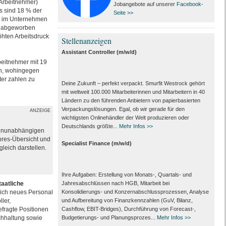
 Arbeitnehmer)
Jobangebote auf unserer
Facebook-
s sind 18 % der
Seite >>
ht im Unternehmen
nz abgeworben
hten Arbeitsdruck
Stellenanzeigen
Assistant Controller (m/w/d)
beitnehmer mit 19
en, wohingegen
ter zahlen zu
Deine Zukunft – perfekt verpackt. Smurfit Westrock gehört
mit weltweit 100.000 Mitarbeiter­innen und Mitarbeitern in 40
Ländern zu den führenden Anbietern von papier­basierten
Verpackungs­lösungen. Egal, ob wir gerade für den
ANZEIGE
wichtigsten Onlinehändler der Welt produzieren oder
Deutschlands größte...
Mehr Infos >>
henunabhängigen
hres-Übersicht und
Specialist Finance (m/w/d)
leich darstellen.
Ihre Aufgaben: Erstellung von Monats‑, Quartals‑ und
taatliche
Jahresabschlüssen nach HGB, Mitarbeit bei
ich neues Personal
Konsolidierungs‑ und Konzernabschlussprozessen, Analyse
ler,
und Aufbereitung von Finanzkennzahlen (GuV, Bilanz,
fragte Positionen
Cashflow, EBIT-Bridges), Durchführung von Forecast‑,
uchhaltung sowie
Budgetierungs‑ und Planungsprozes...
Mehr Infos >>