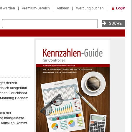
ed werden
|
Premium-Bereich
|
Autoren
|
Werbung buchen
|
Login
ger derzeit
islich ausgeführt
chen Gerichtshof
lz Mönning Bachem
men der
te mangelhafte
 auffallen, kommt