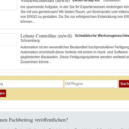
Vertriebscontroller (m/w/d)
ERGO Group AG'
Düsseldorf
ine spannende Aufgabe, in der Sie Ihr Expertenwissen einbringen k
Sie mit uns gemeinsam! Wir bieten Raum, um füreinander und miteina
von ERGO zu gestalten. Da Sie zur erfolgreichen Entwicklung von E
können...
Leitung Controlling (m/w/d)
Schwäbische Werkzeugmaschi
Schramberg
Automation ist ein wesentlicher Bestandteil hochproduktiver Fertigu
Automation erschließt diese Vorteile mit einem in Hard- und Software
gegliederten Baukasten. Diese Fertigungs­systeme werden weltweit ei
Zusammen könne...
nen Fachbeitrag veröffentlichen?