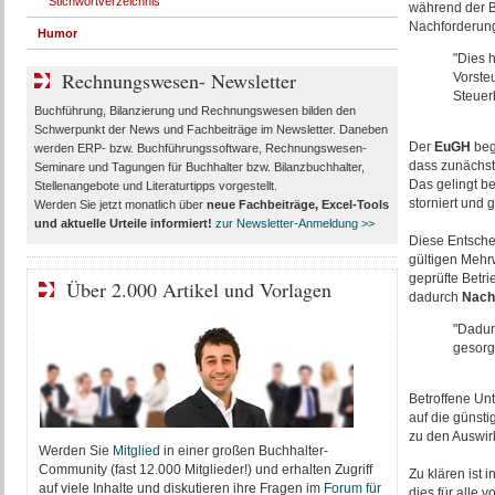
Stichwortverzeichnis
während der B
Nachforderun
Humor
"Dies 
Rechnungswesen- Newsletter
Vorsteu
Steuer
Buchführung, Bilanzierung und Rechnungswesen bilden den
Schwerpunkt der News und Fachbeiträge im Newsletter. Daneben
Der
EuGH
beg
werden ERP- bzw. Buchführungssoftware, Rechnungswesen-
dass zunächst 
Seminare und Tagungen für Buchhalter bzw. Bilanzbuchhalter,
Das gelingt b
Stellenangebote und Literaturtipps vorgestellt.
storniert und 
Werden Sie jetzt monatlich über
neue Fachbeiträge, Excel-Tools
und aktuelle Urteile
informiert!
zur Newsletter-Anmeldung >>
Diese Entsche
gültigen Mehr
geprüfte Betr
Über 2.000 Artikel und Vorlagen
dadurch
Nach
"Dadurc
gesorg
Betroffene Unt
auf die günst
zu den Auswir
Werden Sie
Mitglied
in einer großen Buchhalter-
Community (fast 12.000 Mitglieder!) und erhalten Zugriff
Zu klären ist
auf viele Inhalte und diskutieren ihre Fragen im
Forum für
dies für alle 