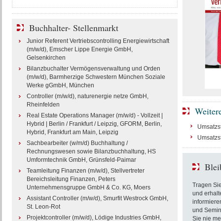
Buchhalter- Stellenmarkt
Junior Referent Vertriebscontrolling Energiewirtschaft
(m/w/d), Emscher Lippe Energie GmbH,
Gelsenkirchen
Bilanzbuchalter Vermögensverwaltung und Orden
(m/w/d), Barmherzige Schwestern München Soziale
Werke gGmbH, München
Controller (m/w/d), naturenergie netze GmbH,
Rheinfelden
Weiter
Real Estate Operations Manager (m/w/d) - Vollzeit |
Hybrid | Berlin / Frankfurt / Leipzig, GFORM, Berlin,
Umsatzst
Hybrid, Frankfurt am Main, Leipzig
Umsatzst
Sachbearbeiter (w/m/d) Buchhaltung /
Rechnungswesen sowie Bilanzbuchhaltung, HS
Umformtechnik GmbH, Grünsfeld-Paimar
Blei
Teamleitung Finanzen (m/w/d), Stellvertreter
Bereichsleitung Finanzen, Peters
Tragen Sie
Unternehmensgruppe GmbH & Co. KG, Moers
und erhalt
Assistant Controller (m/w/d), Smurfit Westrock GmbH,
informiere
St. Leon-Rot
und Semin
Projektcontroller (m/w/d), Lödige Industries GmbH,
Sie nie me