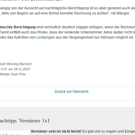
ängig von der Aussicht auf nachträgliche Berichtigung ist es aber generell auch we
, stets von Beginn an auf eine formal korrekte Rechnung zu achten", rät Wänger.
ünschte
Berichtigung
wird vermutlich deutlich zügiger erfolgen, wenn die Rechnu
 Damit entfällt auch das Risiko, dass der leistende Unternehmer Jahre später nicht m
der das Aufrollen von
Leistungen
aus der Vergangenheit nur mühsam möglich ist.
Stolz Mönning Bachem
g E.R. am 28.11.2023
Media/ Sean Prior
Zurück zur Übersicht
uchtipp: Vermieter 1x1
Vermieter sein ist nicht leicht!
Es gibt viel zu regeln und Einig