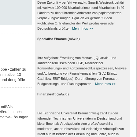
Deine Zukunft – perfekt verpackt. Smurfit Westrock gehört
mit weltweit 100.000 Mitarbeiter­innen und Mitarbeitern in 40
Ländern zu den führenden Anbietern von papier­basierten
Verpackungs­lösungen. Egal, ob wir gerade für den
wichtigsten Onlinehändler der Welt produzieren oder
Deutschlands größte...
Mehr Infos >>
Specialist Finance (m/w/d)
Ihre Aufgaben: Erstellung von Monats‑, Quartals‑ und
Jahresabschlüssen nach HGB, Mitarbeit bei
Konsolidierungs‑ und Konzernabschlussprozessen, Analyse
ppe - zählen zu
und Aufbereitung von Finanzkennzahlen (GuV, Bilanz,
r mit über 13
Cashflow, EBIT-Bridges), Durchführung von Forecast‑,
und der größte...
Budgetierungs‑ und Planungsprozes...
Mehr Infos >>
Finanzkraft (m/w/d)
mit! Als
eßerei – noch
Die Technische Universität Braunschweig zählt zu den
tomotive-Lösungen
führenden Technischen Universitäten in Deutschland und
bietet Ihnen als Arbeit­geberin eine große Auswahl an
modernen, anspruchsvollen und vielseitigen Arbeits­plätzen.
Nicht nur im Bereich der Forschung und Lehre, auch in