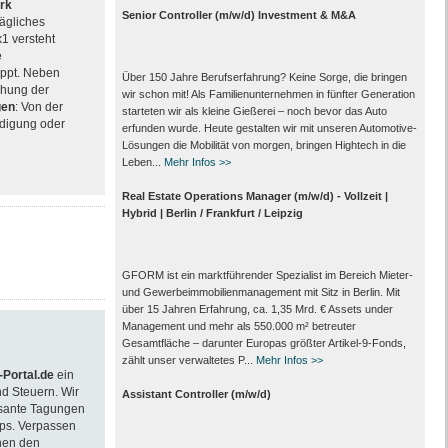
rk
Senior Controller (m/w/d) Investment & M&A
rägliches
x1 versteht
e
ppt. Neben
Über 150 Jahre Berufserfahrung? Keine Sorge, die bringen
chung der
wir schon mit! Als Familienunternehmen in fünfter Generation
gen
: Von der
starteten wir als kleine Gießerei – noch bevor das Auto
ndigung oder
erfunden wurde. Heute gestalten wir mit unseren Automotive-
Lösungen die Mobilität von morgen, bringen Hightech in die
Leben...
Mehr Infos >>
Real Estate Operations Manager (m/w/d) - Vollzeit |
Hybrid | Berlin / Frankfurt / Leipzig
GFORM ist ein marktführender Spezialist im Bereich Mieter-
und Gewerbeimmobilienmanagement mit Sitz in Berlin. Mit
über 15 Jahren Erfahrung, ca. 1,35 Mrd. € Assets under
Management und mehr als 550.000 m² betreuter
Gesamtfläche – darunter Europas größter Artikel-9-Fonds,
zählt unser verwaltetes P...
Mehr Infos >>
Portal.de
ein
d Steuern. Wir
Assistant Controller (m/w/d)
essante Tagungen
ps. Verpassen
nen den