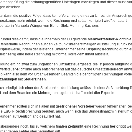
etriebsprüfung die ordnungsgemäßen Unterlagen vorzulegen und dieser muss vo
gen absehen.
hat dann die positive Folge, dass keine Verzinsung eines zu Unrecht in Anspruch
erabzugs mehr erfolgt, wenn die Rechnung erst später korrigiert wird", erläutert
beraterin Manuela Wänger von Ebner Stolz Mönning Bachem.
ründet dies damit, dass die innerhalb der EU geltende
Mehrwertsteuer-Richtlinie
fehlerhafte Rechnungen auf den Zeitpunkt ihrer erstmaligen Ausstellung zurück be
eispielsweise, indem der leistende Unternehmer seine Ursprungsrechnung durch ei
gleichzeitig eine neue Rechnung mit formal korrektem Inhalt ausstellt.
idung erging zwar zum ungarischen Umsatzsteuergesetz, sie ist jedoch aufgrund d
wertsteuer-Richtlinie auch entsprechend auf das deutsche Umsatzsteuerrecht anw
ieb kann also dem vor Ort anwesenden Beamten die berichtigten Rechnungen vorl
zahlungen
mit
Steuerzinsen
.
h erledigt sich einer der Streitpunkte, der bislang anlässlich einer Außenprüfung f
t und dem Beamten ein Mehrergebnis gebracht hat", meint dier Expertin.
ernehmer sollten sich in Fällen mit
gestrichener
Vorsteuer
wegen fehlerhafter R
ige EuGH-Rechtsprechung berufen, auch wenn sich das Bundesfinanzministerium offi
kungen auf Deutschland geäußert hat.
 insbesondere noch, bis zu welchem
finalen
Zeitpunkt
eine Rechnung
berichtigt
wer
vorhandenen Fehler gleichermaßen gilt.