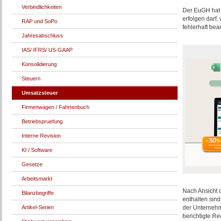
Verbindlichkeiten
Der EuGH hat 
erfolgen darf
RAP und SoPo
fehlerhaft bea
Jahresabschluss
IAS/ IFRS/ US-GAAP
Konsolidierung
Steuern
Umsatzsteuer
Firmenwagen / Fahrtenbuch
Betriebspruefung
Interne Revision
KI / Software
Gesetze
Arbeitsmarkt
Nach Ansicht 
Bilanzbegriffe
enthalten sind
Artikel-Serien
der Unterneh
berichtigte R