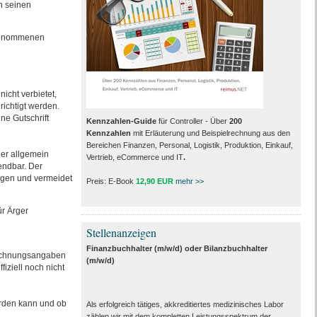
n seinen
 genommenen
nicht verbietet,
richtigt werden.
ne Gutschrift
Kennzahlen-Guide
für Controller - Über
200
Kennzahlen
mit Erläuterung und Beispielrechnung aus den
Bereichen Finanzen, Personal, Logistik, Produktion, Einkauf,
er allgemein
Vertrieb, eCommerce und IT
.
endbar. Der
egen und vermeidet
Preis: E-Book
12,90 EUR
mehr >>
ür Ärger
Stellenanzeigen
Finanzbuchhalter (m/w/d) oder Bilanzbuchhalter
echnungsangaben
(m/w/d)
ziell noch nicht
den kann und ob
Als erfolgreich tätiges, akkreditiertes medizinisches Labor
zählen wir mit dem kompletten Leistungs­spektrum der