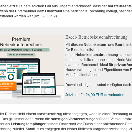
aber jetzt zu einem solchen Fall aus Ungarn entschieden, dass der
Vorsteuerabz
, wenn der Unternehmer dem Finanzamt eine berichtigte Rechnung vorlegt, nachdem
nstandet worden war (Az. C-368/09).
Excel- Betriebskostenabrechnung
Mit diesem
Nebenkosten- und Betriebs
für Excel
erstellst du
deine
Nebenkostenabrechnung
strukturi
und übersichtlich – ohne komplizierte Vo
manuelle Rechnerei.
Ideal für private V
Hausverwaltungen und Eigentümer von E
Mehrfamilienhäusern.
Download: digital – sofort verfügbar nac
Jetzt hier für 24,90 EUR downloaden!
der Richter steht einem Vorsteuerabzug nicht entgegen, wenn in einer Rechnung u
. Das gilt immer dann, wenn die
sonstigen
Voraussetzungen
für den Vorsteuerabzu
mer als
Leistungsempfänger
seinem Finanzamt vor Erlass einer ablehnenden Ent
echnung zuleitet. Somit ist es entgegen der bisher üblichen Vorgehensweise mögl