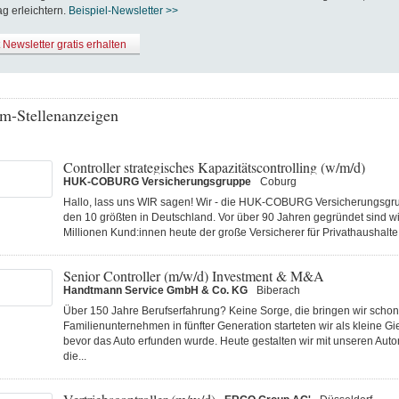
ag erleichtern.
Beispiel-Newsletter >>
t Newsletter gratis erhalten
m-Stellenanzeigen
Controller strategisches Kapazitätscontrolling (w/m/d)
HUK-COBURG Versicherungsgruppe
Coburg
Hallo, lass uns WIR sagen! Wir - die HUK-COBURG Versicherungsgru
den 10 größten in Deutschland. Vor über 90 Jahren gegründet sind wi
Millionen Kund:innen heute der große Versicherer für Privathaushalte 
Senior Controller (m/w/d) Investment & M&A
Handtmann Service GmbH & Co. KG
Biberach
Über 150 Jahre Berufserfahrung? Keine Sorge, die bringen wir schon 
Familienunternehmen in fünfter Generation starteten wir als kleine Gi
bevor das Auto erfunden wurde. Heute gestalten wir mit unseren Au
die...