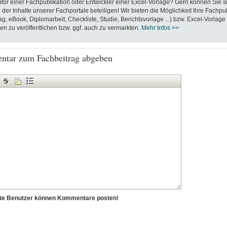
utor einer Fachpublikation oder Entwickler einer Excel-Vorlage? Gern können Sie s
 der Inhalte unserer Fachportale beteiligen! Wir bieten die Möglichkeit Ihre Fachpu
ag, eBook, Diplomarbeit, Checkliste, Studie, Berichtsvorlage ...) bzw. Excel-Vorlage
en zu veröffentlichen bzw. ggf. auch zu vermarkten.
Mehr Infos >>
tar zum Fachbeitrag abgeben
erte Benutzer können Kommentare posten!