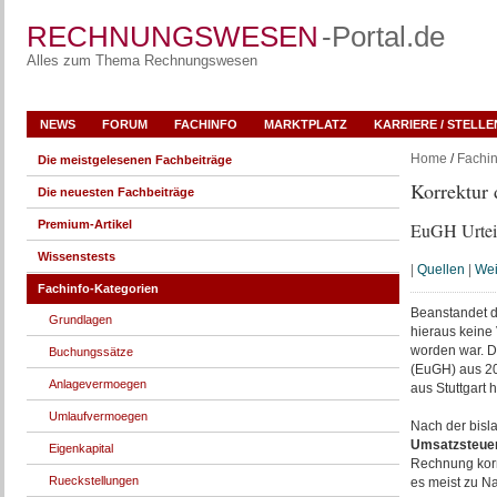
RECHNUNGSWESEN
-Portal.de
Alles zum Thema Rechnungswesen
NEWS
FORUM
FACHINFO
MARKTPLATZ
KARRIERE / STELL
Home
/
Fachin
Die meistgelesenen Fachbeiträge
Korrektur 
Die neuesten Fachbeiträge
Premium-Artikel
EuGH Urteil
Wissenstests
|
Quellen
|
Wei
Fachinfo-Kategorien
Beanstandet 
Grundlagen
hieraus keine
worden war. D
Buchungssätze
(EuGH) aus 20
Anlagevermoegen
aus Stuttgart h
Umlaufvermoegen
Nach der bisl
Umsatzsteue
Eigenkapital
Rechnung korri
Rueckstellungen
es meist zu N