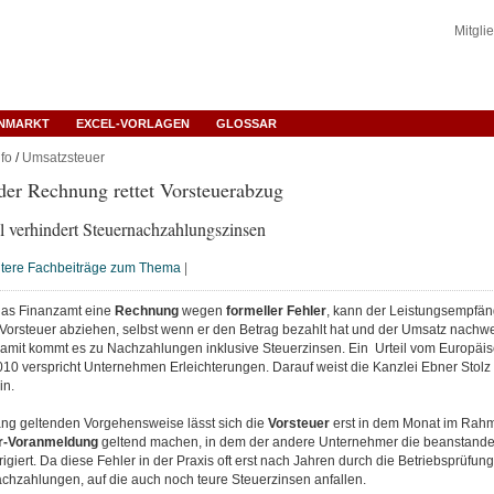
Mitgli
ENMARKT
EXCEL-VORLAGEN
GLOSSAR
fo
/
Umsatzsteuer
der Rechnung rettet Vorsteuerabzug
 verhindert Steuernachzahlungszinsen
tere Fachbeiträge zum Thema
|
das Finanzamt eine
Rechnung
wegen
formeller
Fehler
, kann der Leistungsempfän
 Vorsteuer abziehen, selbst wenn er den Betrag bezahlt hat und der Umsatz nachwe
amit kommt es zu Nachzahlungen inklusive Steuerzinsen. Ein Urteil vom Europäis
10 verspricht Unternehmen Erleichterungen. Darauf weist die Kanzlei Ebner Sto
in.
ang geltenden Vorgehensweise lässt sich die
Vorsteuer
erst in dem Monat im Rah
r-Voranmeldung
geltend machen, in dem der andere Unternehmer die beanstande
giert. Da diese Fehler in der Praxis oft erst nach Jahren durch die Betriebsprüfung
achzahlungen, auf die auch noch teure Steuerzinsen anfallen.