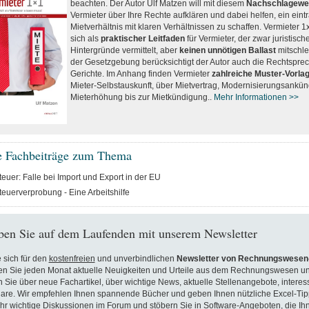
beachten. Der Autor Ulf Matzen will mit diesem
Nachschlagewe
Vermieter über Ihre Rechte aufklären und dabei helfen, ein eint
Mietverhältnis mit klaren Verhältnissen zu schaffen. Vermieter 1
sich als
praktischer Leitfaden
für Vermieter, der zwar juristisch
Hintergründe vermittelt, aber
keinen unnötigen Ballast
mitschle
der Gesetzgebung berücksichtigt der Autor auch die Rechtspre
Gerichte. Im Anhang finden Vermieter
zahlreiche Muster-Vorla
Mieter-Selbstauskunft, über Mietvertrag, Modernisierungsankü
Mieterhöhung bis zur Mietkündigung..
Mehr Informationen >>
e Fachbeiträge zum Thema
euer: Falle bei Import und Export in der EU
euerverprobung - Eine Arbeitshilfe
ben Sie auf dem Laufenden mit unserem Newsletter
 sich für den
kostenfreien
und unverbindlichen
Newsletter von Rechnungswesen-
en Sie jeden Monat aktuelle Neuigkeiten und Urteile aus dem Rechnungswesen un
n Sie über neue Fachartikel, über wichtige News, aktuelle Stellenangebote, inter
are. Wir empfehlen Ihnen spannende Bücher und geben Ihnen nützliche Excel-Tip
hr wichtige Diskussionen im Forum und stöbern Sie in Software-Angeboten, die Ih