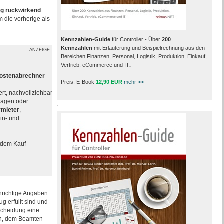
ug
rückwirkend
 die vorherige als
Kennzahlen-Guide
für Controller - Über
200
Kennzahlen
mit Erläuterung und Beispielrechnung aus den
ANZEIGE
Bereichen Finanzen, Personal, Logistik, Produktion, Einkauf,
Vertrieb, eCommerce und IT
.
kostenabrechner
Preis: E-Book
12,90 EUR
mehr >>
ert, nachvollziehbar
rlagen oder
ermieter
,
in- und
h dem Kauf
nrichtige Angaben
g erfüllt sind und
scheidung eine
ich, dem Beamten