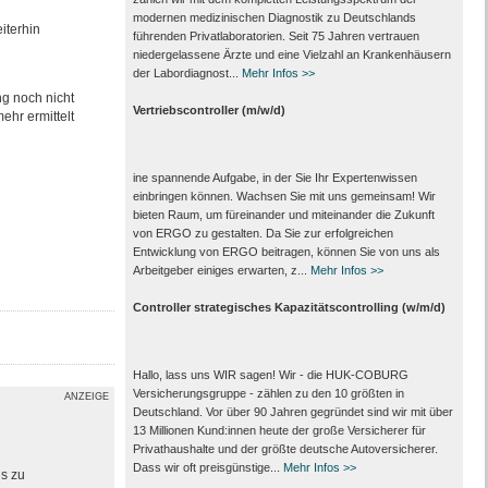
modernen medizinischen Diagnostik zu Deutschlands
iterhin
führenden Privat­laboratorien. Seit 75 Jahren vertrauen
nieder­gelassene Ärzte und eine Vielzahl an Kranken­häusern
der Labor­diagnost...
Mehr Infos >>
ng noch nicht
Vertriebscontroller (m/w/d)
ehr ermittelt
ine spannende Aufgabe, in der Sie Ihr Expertenwissen
einbringen können. Wachsen Sie mit uns gemeinsam! Wir
bieten Raum, um füreinander und miteinander die Zukunft
von ERGO zu gestalten. Da Sie zur erfolgreichen
Entwicklung von ERGO beitragen, können Sie von uns als
Arbeitgeber einiges erwarten, z...
Mehr Infos >>
Controller strategisches Kapazitätscontrolling (w/m/d)
Hallo, lass uns WIR sagen! Wir - die HUK-COBURG
Versicherungsgruppe - zählen zu den 10 größten in
ANZEIGE
Deutschland. Vor über 90 Jahren gegründet sind wir mit über
13 Millionen Kund:innen heute der große Versicherer für
Privathaushalte und der größte deutsche Autoversicherer.
Dass wir oft preisgünstige...
Mehr Infos >>
es zu