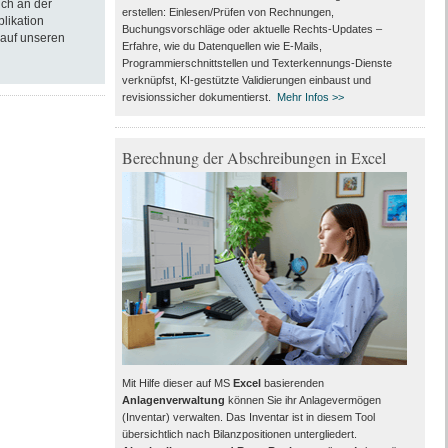
ich an der
erstellen: Einlesen/Prüfen von Rechnungen,
blikation
Buchungsvorschläge oder aktuelle Rechts-Updates –
 auf unseren
Erfahre, wie du Datenquellen wie E-Mails,
Programmierschnittstellen und Texterkennungs-Dienste
verknüpfst, KI-gestützte Validierungen einbaust und
revisionssicher dokumentierst.
Mehr Infos >>
Berechnung der Abschreibungen in Excel
Mit Hilfe dieser auf MS
Excel
basierenden
Anlagenverwaltung
können Sie ihr Anlagevermögen
(Inventar) verwalten. Das Inventar ist in diesem Tool
übersichtlich nach Bilanzpositionen untergliedert.