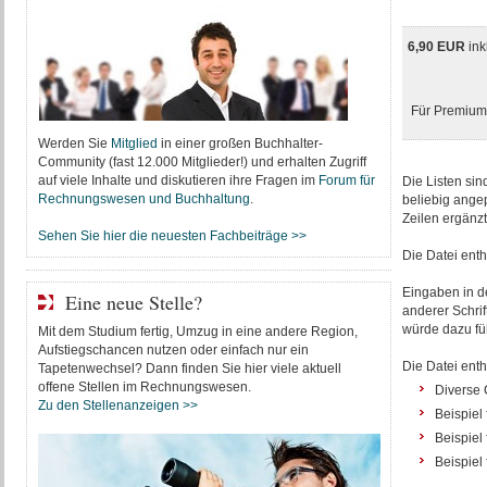
6,90 EUR
ink
Für Premium-
Werden Sie
Mitglied
in einer großen Buchhalter-
Community (fast 12.000 Mitglieder!) und erhalten Zugriff
auf viele Inhalte und diskutieren ihre Fragen im
Forum für
Die Listen sin
Rechnungswesen und Buchhaltung
.
beliebig ange
Zeilen ergänz
Sehen Sie hier die neuesten Fachbeiträge >>
Die Datei enth
Eingaben in de
Eine neue Stelle?
anderer Schri
würde dazu fü
Mit dem Studium fertig, Umzug in eine andere Region,
Aufstiegschancen nutzen oder einfach nur ein
Die Datei enth
Tapetenwechsel? Dann finden Sie hier viele aktuell
offene Stellen im Rechnungswesen.
Diverse 
Zu den Stellenanzeigen >>
Beispiel
Beispiel
Beispiel