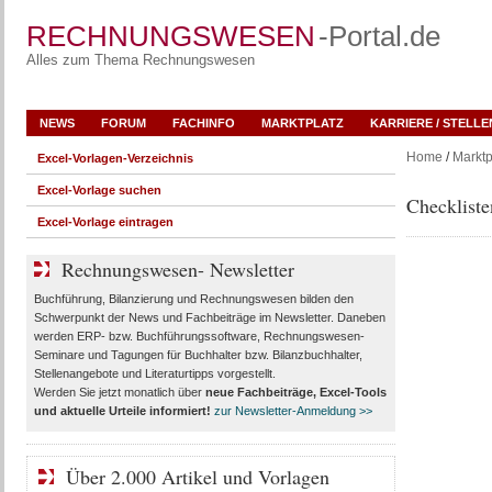
RECHNUNGSWESEN
-Portal.de
Alles zum Thema Rechnungswesen
NEWS
FORUM
FACHINFO
MARKTPLATZ
KARRIERE / STELL
Home
/
Marktp
Excel-Vorlagen-Verzeichnis
Excel-Vorlage suchen
Checkliste
Excel-Vorlage eintragen
Rechnungswesen- Newsletter
Buchführung, Bilanzierung und Rechnungswesen bilden den
Schwerpunkt der News und Fachbeiträge im Newsletter. Daneben
werden ERP- bzw. Buchführungssoftware, Rechnungswesen-
Seminare und Tagungen für Buchhalter bzw. Bilanzbuchhalter,
Stellenangebote und Literaturtipps vorgestellt.
Werden Sie jetzt monatlich über
neue Fachbeiträge, Excel-Tools
und aktuelle Urteile
informiert!
zur Newsletter-Anmeldung >>
Über 2.000 Artikel und Vorlagen