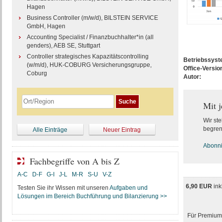
Hagen
Business Controller (m/w/d), BILSTEIN SERVICE
GmbH, Hagen
Accounting Specialist / Finanzbuchhalter*in (all
genders), AEB SE, Stuttgart
Controller strategisches Kapazitätscontrolling
Betriebssys
(w/m/d), HUK-COBURG Versicherungsgruppe,
Office-Versio
Coburg
Autor:
Mit 
Wir ste
begren
Alle Einträge
Neuer Eintrag
Abonnie
Fachbegriffe von A bis Z
A-C
D-F
G-I
J-L
M-R
S-U
V-Z
6,90 EUR
ink
Testen Sie ihr Wissen mit unseren
Aufgaben und
Lösungen im Bereich Buchführung und Bilanzierung >>
Für Premium-