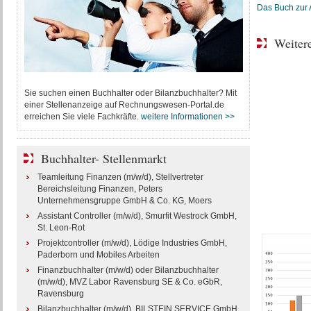
Das Buch zur A
Weitere
Sie suchen einen Buchhalter oder Bilanzbuchhalter? Mit
einer Stellenanzeige auf Rechnungswesen-Portal.de
erreichen Sie viele Fachkräfte.
weitere Informationen >>
Buchhalter- Stellenmarkt
Teamleitung Finanzen (m/w/d), Stellvertreter
Bereichsleitung Finanzen, Peters
Unternehmensgruppe GmbH & Co. KG, Moers
Assistant Controller (m/w/d), Smurfit Westrock GmbH,
St. Leon-Rot
Projektcontroller (m/w/d), Lödige Industries GmbH,
Paderborn und Mobiles Arbeiten
Finanzbuchhalter (m/w/d) oder Bilanzbuchhalter
(m/w/d), MVZ Labor Ravensburg SE & Co. eGbR,
Ravensburg
Bilanzbuchhalter (m/w/d), BILSTEIN SERVICE GmbH,