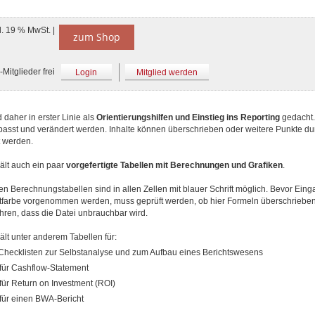
l. 19 % MwSt. |
zum Shop
Mitglieder frei
Login
Mitglied werden
d daher in erster Linie als
Orientierungshilfen und Einstieg ins Reporting
gedacht.
passt und verändert werden. Inhalte können überschrieben oder weitere Punkte du
t werden.
ält auch ein paar
vorgefertigte Tabellen mit Berechnungen und Grafiken
.
n Berechnungstabellen sind in allen Zellen mit blauer Schrift möglich. Bevor Einga
ftfarbe vorgenommen werden, muss geprüft werden, ob hier Formeln überschriebe
hren, dass die Datei unbrauchbar wird.
ält unter anderem Tabellen für:
Checklisten zur Selbstanalyse und zum Aufbau eines Berichtswesens
 für Cashflow-Statement
 für Return on Investment (ROI)
 für einen BWA-Bericht