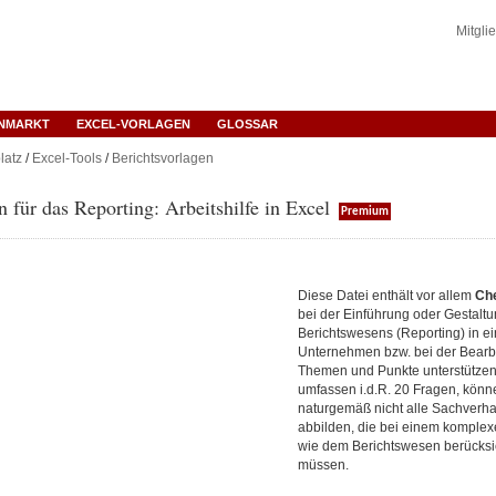
Mitgli
ENMARKT
EXCEL-VORLAGEN
GLOSSAR
latz
/
Excel-Tools
/
Berichtsvorlagen
n für das Reporting: Arbeitshilfe in Excel
Premium
Diese Datei enthält vor allem
Che
bei der Einführung oder Gestalt
Berichtswesens (Reporting) in e
Unternehmen bzw. bei der Bearb
Themen und Punkte unterstützen 
umfassen i.d.R. 20 Fragen, könn
naturgemäß nicht alle Sachverhal
abbilden, die bei einem komple
wie dem Berichtswesen berücksi
müssen.