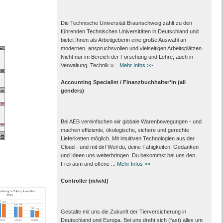
Die Technische Universität Braunschweig zählt zu den
führenden Technischen Universitäten in Deutschland und
bietet Ihnen als Arbeit­geberin eine große Auswahl an
modernen, anspruchsvollen und vielseitigen Arbeits­plätzen.
Nicht nur im Bereich der Forschung und Lehre, auch in
Verwaltung, Technik u...
Mehr Infos >>
Accounting Specialist / Finanzbuchhalter*in (all
genders)
Bei AEB vereinfachen wir globale Warenbewegungen - und
machen effiziente, ökologische, sichere und gerechte
Lieferketten möglich. Mit intuitiven Technologien aus der
Cloud - und mit dir! Weil du, deine Fähigkeiten, Gedanken
und Ideen uns weiterbringen. Du bekommst bei uns den
Freiraum und offene ...
Mehr Infos >>
Controller (m/w/d)
Gestalte mit uns die Zukunft der Tierversicherung in
Deutschland und Europa. Bei uns dreht sich (fast) alles um