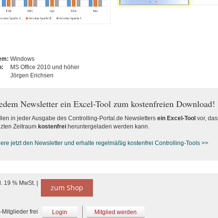
tem:
Windows
n:
MS Office 2010 und höher
Jörgen Erichsen
jedem Newsletter ein Excel-Tool zum kostenfreien Download!
llen in jeder Ausgabe des Controlling-Portal.de Newsletters
ein Excel-Tool
vor, das
zten Zeitraum
kostenfrei
heruntergeladen werden kann.
re jetzt den Newsletter und erhalte regelmäßig kostenfrei Controlling-Tools >>
l. 19 % MwSt. |
zum Shop
Mitglieder frei
Login
Mitglied werden