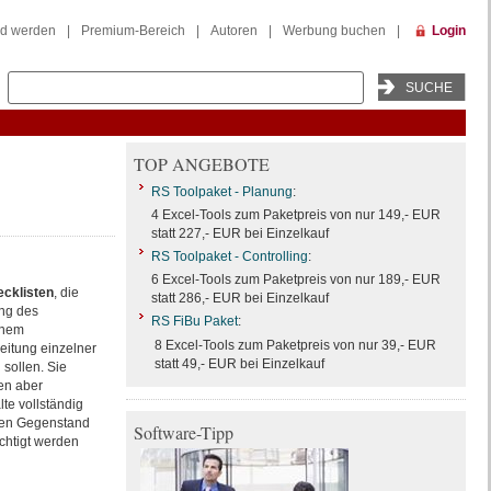
ed werden
|
Premium-Bereich
|
Autoren
|
Werbung buchen
|
Login
TOP ANGEBOTE
RS Toolpaket - Planung
:
4 Excel-Tools zum Paketpreis von nur 149,- EUR
statt 227,- EUR bei Einzelkauf
RS Toolpaket - Controlling
:
6 Excel-Tools zum Paketpreis von nur 189,- EUR
cklisten
, die
statt 286,- EUR bei Einzelkauf
ung des
RS FiBu Paket
:
inem
8 Excel-Tools zum Paketpreis von nur 39,- EUR
eitung einzelner
statt 49,- EUR bei Einzelkauf
sollen. Sie
en aber
te vollständig
xen Gegenstand
Software-Tipp
chtigt werden