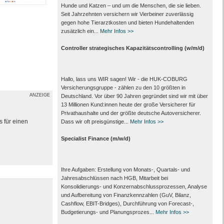
Hunde und Katzen – und um die Menschen, die sie lieben.
Seit Jahrzehnten versichern wir Vierbeiner zuverlässig
gegen hohe Tierarztkosten und bieten Hundehaltenden
zusätzlich ein...
Mehr Infos >>
Controller strategisches Kapazitätscontrolling (w/m/d)
Hallo, lass uns WIR sagen! Wir - die HUK-COBURG
Versicherungsgruppe - zählen zu den 10 größten in
ANZEIGE
Deutschland. Vor über 90 Jahren gegründet sind wir mit über
13 Millionen Kund:innen heute der große Versicherer für
Privathaushalte und der größte deutsche Autoversicherer.
s für einen
Dass wir oft preisgünstige...
Mehr Infos >>
Specialist Finance (m/w/d)
Ihre Aufgaben: Erstellung von Monats‑, Quartals‑ und
Jahresabschlüssen nach HGB, Mitarbeit bei
Konsolidierungs‑ und Konzernabschlussprozessen, Analyse
und Aufbereitung von Finanzkennzahlen (GuV, Bilanz,
Cashflow, EBIT-Bridges), Durchführung von Forecast‑,
Budgetierungs‑ und Planungsprozes...
Mehr Infos >>