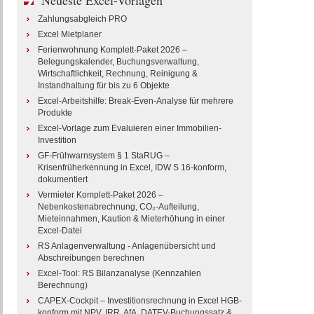
Neueste Excel-Vorlagen
Zahlungsabgleich PRO
Excel Mietplaner
Ferienwohnung Komplett-Paket 2026 –
Belegungskalender, Buchungsverwaltung,
Wirtschaftlichkeit, Rechnung, Reinigung &
Instandhaltung für bis zu 6 Objekte
Excel-Arbeitshilfe: Break-Even-Analyse für mehrere
Produkte
Excel-Vorlage zum Evaluieren einer Immobilien-
Investition
GF-Frühwarnsystem § 1 StaRUG –
Krisenfrüherkennung in Excel, IDW S 16-konform,
dokumentiert
Vermieter Komplett-Paket 2026 –
Nebenkostenabrechnung, CO₂-Aufteilung,
Mieteinnahmen, Kaution & Mieterhöhung in einer
Excel-Datei
RS Anlagenverwaltung - Anlagenübersicht und
Abschreibungen berechnen
Excel-Tool: RS Bilanzanalyse (Kennzahlen
Berechnung)
CAPEX-Cockpit – Investitionsrechnung in Excel HGB-
konform mit NPV, IRR, AfA, DATEV-Buchungssatz &