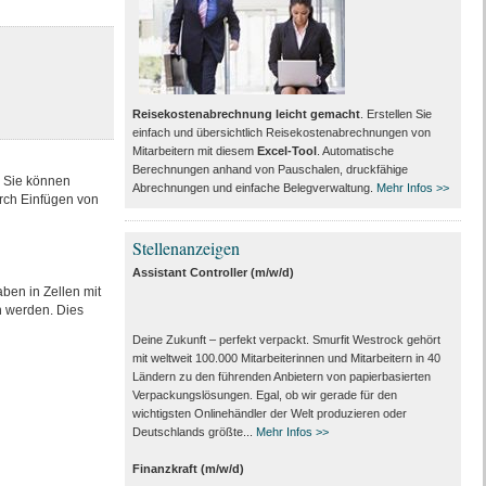
Reisekostenabrechnung leicht gemacht
. Erstellen Sie
einfach und übersichtlich Reisekostenabrechnungen von
Mitarbeitern mit diesem
Excel-Tool
. Automatische
Berechnungen anhand von Pauschalen, druckfähige
 Sie können
Abrechnungen und einfache Belegverwaltung.
Mehr Infos >>
rch Einfügen von
Stellenanzeigen
Assistant Controller (m/w/d)
ben in Zellen mit
n werden. Dies
Deine Zukunft – perfekt verpackt. Smurfit Westrock gehört
mit weltweit 100.000 Mitarbeiter­innen und Mitarbeitern in 40
Ländern zu den führenden Anbietern von papier­basierten
Verpackungs­lösungen. Egal, ob wir gerade für den
wichtigsten Onlinehändler der Welt produzieren oder
Deutschlands größte...
Mehr Infos >>
Finanzkraft (m/w/d)