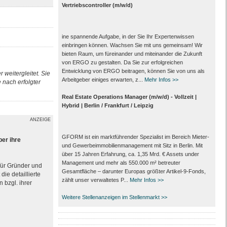
Vertriebscontroller (m/w/d)
ine spannende Aufgabe, in der Sie Ihr Expertenwissen
einbringen können. Wachsen Sie mit uns gemeinsam! Wir
bieten Raum, um füreinander und miteinander die Zukunft
von ERGO zu gestalten. Da Sie zur erfolgreichen
Entwicklung von ERGO beitragen, können Sie von uns als
 weitergleitet. Sie
Arbeitgeber einiges erwarten, z...
Mehr Infos >>
nach erfolgter
Real Estate Operations Manager (m/w/d) - Vollzeit |
Hybrid | Berlin / Frankfurt / Leipzig
ANZEIGE
GFORM ist ein marktführender Spezialist im Bereich Mieter-
ber ihre
und Gewerbeimmobilienmanagement mit Sitz in Berlin. Mit
über 15 Jahren Erfahrung, ca. 1,35 Mrd. € Assets under
Management und mehr als 550.000 m² betreuter
 für Gründer und
Gesamtfläche – darunter Europas größter Artikel-9-Fonds,
ie detaillierte
zählt unser verwaltetes P...
Mehr Infos >>
 bzgl. ihrer
Weitere Stellenanzeigen im Stellenmarkt >>