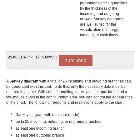
proportions of the quantities
by the thickness of the
incoming and outgoing
arrows. Sankey diagrams
are well suited for the
visualization of energy,
material, or cash flows.
25,00 EUR
inkl. 19 % MwSt. |
zum Shop
A
Sankey diagram
with a total of 25 incoming and outgoing branches can
be generated with this tool. To do this, only the necessary data must be
entered in a table. With some formatting, directly in the input table and a
few mouse clicks in the configuration area, you can control the appearance
of the chart. The following freedoms and restrictions apply to the chart:
Sankey diagram with one core (node)
up to 25 incoming, outgoing, or returning branches
at least one incoming branch
at least one outgoing branch