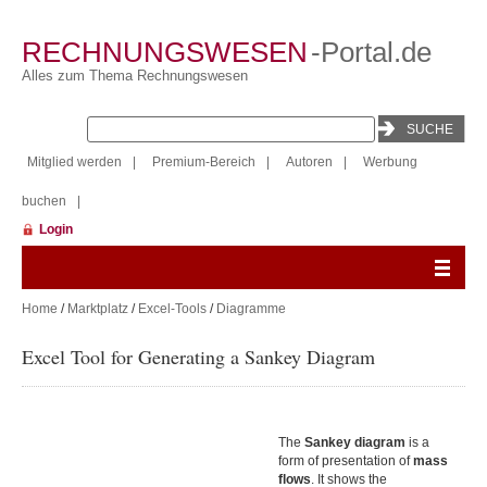
RECHNUNGSWESEN
-Portal.de
Alles zum Thema Rechnungswesen
Mitglied werden
|
Premium-Bereich
|
Autoren
|
Werbung
buchen
|
Login
Home
/
Marktplatz
/
Excel-Tools
/
Diagramme
Excel Tool for Generating a Sankey Diagram
The
Sankey diagram
is a
form of presentation of
mass
flows
. It shows the