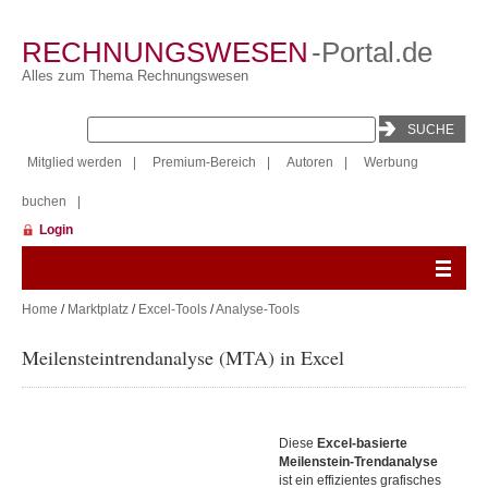
RECHNUNGSWESEN
-Portal.de
Alles zum Thema Rechnungswesen
Mitglied werden
|
Premium-Bereich
|
Autoren
|
Werbung
buchen
|
Login
Home
/
Marktplatz
/
Excel-Tools
/
Analyse-Tools
Meilensteintrendanalyse (MTA) in Excel
Diese
Excel-basierte
Meilenstein-Trendanalyse
ist ein effizientes grafisches