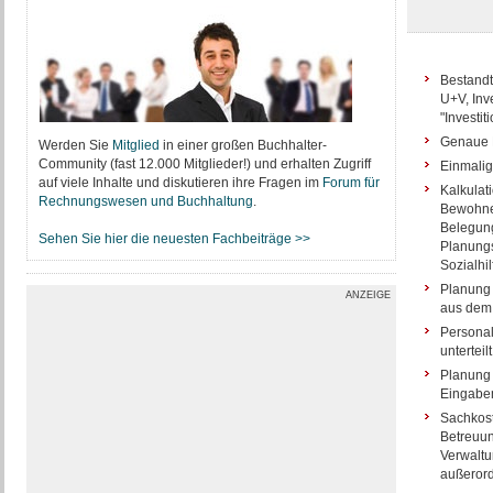
Bestandt
U+V, Inv
"Investi
Genaue E
Werden Sie
Mitglied
in einer großen Buchhalter-
Community (fast 12.000 Mitglieder!) und erhalten Zugriff
Einmalig
auf viele Inhalte und diskutieren ihre Fragen im
Forum für
Kalkulat
Rechnungswesen und Buchhaltung
.
Bewohner
Belegung
Sehen Sie hier die neuesten Fachbeiträge >>
Planungs
Sozialhi
Planung 
ANZEIGE
aus dem 
Personal
untertei
Planung 
Eingabem
Sachkost
Betreuun
Verwaltu
außerord