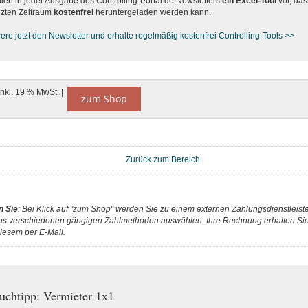
llen in jeder Ausgabe des Controlling-Portal.de Newsletters
ein Excel-Tool
vor, das
zten Zeitraum
kostenfrei
heruntergeladen werden kann.
re jetzt den Newsletter und erhalte regelmäßig kostenfrei Controlling-Tools >>
inkl. 19 % MwSt. |
zum Shop
Zurück zum Bereich
n Sie
: Bei Klick auf "zum Shop" werden Sie zu einem externen Zahlungsdienstleister
us verschiedenen gängigen Zahlmethoden auswählen. Ihre Rechnung erhalten Sie 
iesem per E-Mail.
uchtipp: Vermieter 1x1