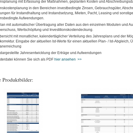
ionsplanung mit Erfassung der Maßnahmen, geplanten Kosten und Abschreibungsd
ionskostenplanung in den Bereichen investbedingte Zinsen, Gebrauchsgüter, Absch
ngen für Instandhaltung und Instandsetzung, Mieten, Pacht, Leasing und sonstig
ionsbedingte Aufwendungen.
an mit automatischer Übertragung aller Daten aus den einzelnen Modulen und A
erschuss, Wertschöpfung und Investitionskostendeckung.
ersicht mit monatlicher, kalendertäglicher Verteilung des Jahresplans und der Mögl
orrektur. Eingabe der aktuellen Ist-Werte für einen aktuellen Plan- / Ist-Abgleich,
anerreichung
 dargestellte Jahresentwicklung der Erträge und Aufwendungen
terdatei können Sie sich als PDF
hier ansehen >>
 Produktbilder: