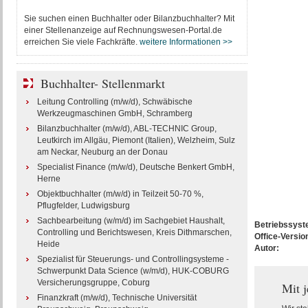
Sie suchen einen Buchhalter oder Bilanzbuchhalter? Mit
einer Stellenanzeige auf Rechnungswesen-Portal.de
erreichen Sie viele Fachkräfte.
weitere Informationen >>
Buchhalter- Stellenmarkt
Leitung Controlling (m/w/d), Schwäbische
Werkzeugmaschinen GmbH, Schramberg
Bilanzbuchhalter (m/w/d), ABL-TECHNIC Group,
Leutkirch im Allgäu, Piemont (Italien), Welzheim, Sulz
am Neckar, Neuburg an der Donau
Specialist Finance (m/w/d), Deutsche Benkert GmbH,
Herne
Objektbuchhalter (m/w/d) in Teilzeit 50-70 %,
Pflugfelder, Ludwigsburg
Sachbearbeitung (w/m/d) im Sachgebiet Haushalt,
Betriebssys
Controlling und Berichtswesen, Kreis Dithmarschen,
Office-Versio
Heide
Autor:
Spezialist für Steuerungs- und Controllingsysteme -
Schwerpunkt Data Science (w/m/d), HUK-COBURG
Versicherungsgruppe, Coburg
Mit 
Finanzkraft (m/w/d), Technische Universität