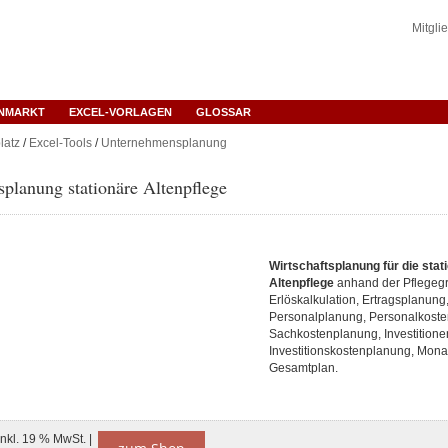
Mitgli
ENMARKT
EXCEL-VORLAGEN
GLOSSAR
latz
/
Excel-Tools
/
Unternehmensplanung
splanung stationäre Altenpflege
Wirtschaftsplanung für die stat
Altenpflege
anhand der Pflegegr
Erlöskalkulation, Ertragsplanung
Personalplanung, Personalkost
Sachkostenplanung, Investition
Investitionskostenplanung, Mona
Gesamtplan.
inkl. 19 % MwSt. |