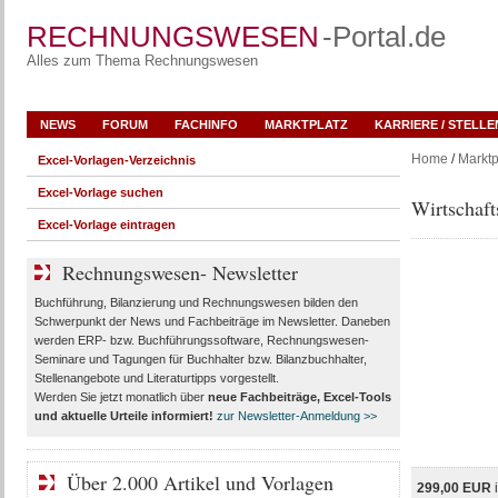
RECHNUNGSWESEN
-Portal.de
Alles zum Thema Rechnungswesen
NEWS
FORUM
FACHINFO
MARKTPLATZ
KARRIERE / STELL
Home
/
Marktp
Excel-Vorlagen-Verzeichnis
Excel-Vorlage suchen
Wirtschaft
Excel-Vorlage eintragen
Rechnungswesen- Newsletter
Buchführung, Bilanzierung und Rechnungswesen bilden den
Schwerpunkt der News und Fachbeiträge im Newsletter. Daneben
werden ERP- bzw. Buchführungssoftware, Rechnungswesen-
Seminare und Tagungen für Buchhalter bzw. Bilanzbuchhalter,
Stellenangebote und Literaturtipps vorgestellt.
Werden Sie jetzt monatlich über
neue Fachbeiträge, Excel-Tools
und aktuelle Urteile
informiert!
zur Newsletter-Anmeldung >>
Über 2.000 Artikel und Vorlagen
299,00 EUR