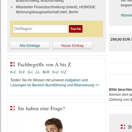
Wir ste
Braunschweig, Braunschweig
begren
Mitarbeiter Finanzbuchhaltung (m/w/d), HOWOGE
Wohnungsbaugesellschaft mbH, Berlin
Abonnie
299,00 EUR
Alle Einträge
Neuer Eintrag
Fachbegriffe von A bis Z
A-C
D-F
G-I
J-L
M-R
S-U
V-Z
Testen Sie ihr Wissen mit unseren
Aufgaben und
Lösungen im Bereich Buchführung und Bilanzierung >>
Bitte beachte
können dort a
Zahlung von d
Sie haben eine Frage?
B