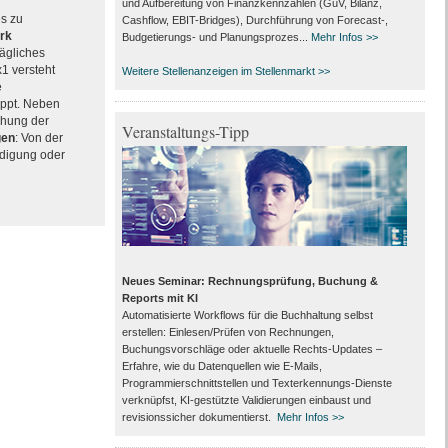
und Aufbereitung von Finanzkennzahlen (GuV, Bilanz,
es zu
Cashflow, EBIT-Bridges), Durchführung von Forecast‑,
rk
Budgetierungs‑ und Planungsprozes...
Mehr Infos >>
rägliches
x1 versteht
Weitere Stellenanzeigen im Stellenmarkt >>
e
ppt. Neben
chung der
Veranstaltungs-Tipp
gen
: Von der
ndigung oder
Neues Seminar: Rechnungsprüfung, Buchung &
Reports mit KI
Automatisierte Workflows für die Buchhaltung selbst
erstellen: Einlesen/Prüfen von Rechnungen,
Buchungsvorschläge oder aktuelle Rechts-Updates –
Erfahre, wie du Datenquellen wie E-Mails,
Programmierschnittstellen und Texterkennungs-Dienste
verknüpfst, KI-gestützte Validierungen einbaust und
revisionssicher dokumentierst.
Mehr Infos >>