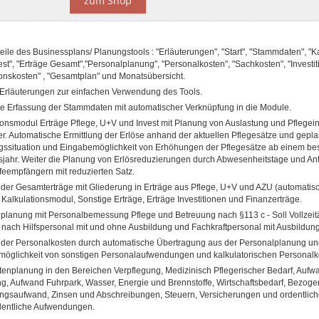
zum Shop
eile des Businessplans/ Planungstools : "Erläuterungen", "Start", "Stammdaten", "Ka
est", "Erträge Gesamt","Personalplanung", "Personalkosten", "Sachkosten", "Investi
tionskosten" , "Gesamtplan" und Monatsübersicht.
rläuterungen zur einfachen Verwendung des Tools.
e Erfassung der Stammdaten mit automatischer Verknüpfung in die Module.
ionsmodul Erträge Pflege, U+V und Invest mit Planung von Auslastung und Pflegeint
. Automatische Ermittlung der Erlöse anhand der aktuellen Pflegesätze und gepla
ssituation und Eingabemöglichkeit von Erhöhungen der Pflegesätze ab einem be
jahr. Weiter die Planung von Erlösreduzierungen durch Abwesenheitstage und Ant
lfeempfängern mit reduzierten Satz.
der Gesamterträge mit Gliederung in Erträge aus Pflege, U+V und AZU (automatis
Kalkulationsmodul, Sonstige Erträge, Erträge Investitionen und Finanzerträge.
planung mit Personalbemessung Pflege und Betreuung nach §113 c - Soll Vollzeitä
lt nach Hilfspersonal mit und ohne Ausbildung und Fachkraftpersonal mit Ausbildung
der Personalkosten durch automatische Übertragung aus der Personalplanung un
öglichkeit von sonstigen Personalaufwendungen und kalkulatorischen Personalk
enplanung in den Bereichen Verpflegung, Medizinisch Pflegerischer Bedarf, Aufwa
g, Aufwand Fuhrpark, Wasser, Energie und Brennstoffe, Wirtschaftsbedarf, Bezoge
ngsaufwand, Zinsen und Abschreibungen, Steuern, Versicherungen und ordentlic
entliche Aufwendungen.