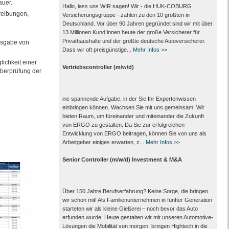
auer.
Hallo, lass uns WIR sagen! Wir - die HUK-COBURG
reibungen,
Versicherungsgruppe - zählen zu den 10 größten in
e
Deutschland. Vor über 90 Jahren gegründet sind wir mit über
13 Millionen Kund:innen heute der große Versicherer für
Privathaushalte und der größte deutsche Autoversicherer.
usgabe von
Dass wir oft preisgünstige...
Mehr Infos >>
ichkeit einer
Vertriebscontroller (m/w/d)
 Überprüfung der
ine spannende Aufgabe, in der Sie Ihr Expertenwissen
einbringen können. Wachsen Sie mit uns gemeinsam! Wir
bieten Raum, um füreinander und miteinander die Zukunft
von ERGO zu gestalten. Da Sie zur erfolgreichen
Entwicklung von ERGO beitragen, können Sie von uns als
Arbeitgeber einiges erwarten, z...
Mehr Infos >>
Senior Controller (m/w/d) Investment & M&A
Über 150 Jahre Berufserfahrung? Keine Sorge, die bringen
wir schon mit! Als Familienunternehmen in fünfter Generation
starteten wir als kleine Gießerei – noch bevor das Auto
erfunden wurde. Heute gestalten wir mit unseren Automotive-
Lösungen die Mobilität von morgen, bringen Hightech in die