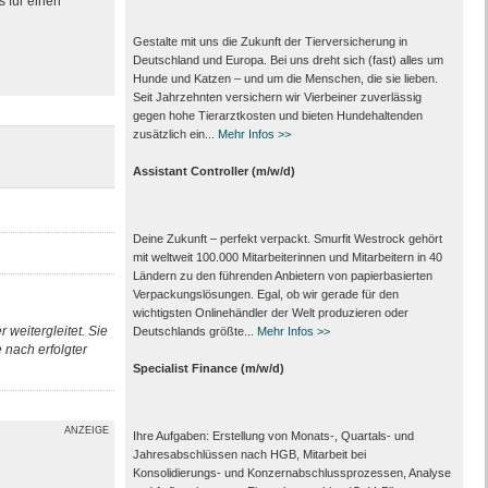
s für einen
Gestalte mit uns die Zukunft der Tierversicherung in
Deutschland und Europa. Bei uns dreht sich (fast) alles um
Hunde und Katzen – und um die Menschen, die sie lieben.
Seit Jahrzehnten versichern wir Vierbeiner zuverlässig
gegen hohe Tierarztkosten und bieten Hundehaltenden
zusätzlich ein...
Mehr Infos >>
Assistant Controller (m/w/d)
Deine Zukunft – perfekt verpackt. Smurfit Westrock gehört
mit weltweit 100.000 Mitarbeiter­innen und Mitarbeitern in 40
Ländern zu den führenden Anbietern von papier­basierten
Verpackungs­lösungen. Egal, ob wir gerade für den
wichtigsten Onlinehändler der Welt produzieren oder
 weitergleitet. Sie
Deutschlands größte...
Mehr Infos >>
nach erfolgter
Specialist Finance (m/w/d)
ANZEIGE
Ihre Aufgaben: Erstellung von Monats‑, Quartals‑ und
Jahresabschlüssen nach HGB, Mitarbeit bei
Konsolidierungs‑ und Konzernabschlussprozessen, Analyse