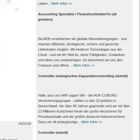
Leben...
Mehr Infos >>
Accounting Specialist / Finanzbuchhalter*in (all
genders)
Bei AEB vereinfachen wir globale Warenbewegungen - und
machen effiziente, ökologische, sichere und gerechte
Lieferketten möglich. Mit intuitiven Technologien aus der
Cloud - und mit dir! Weil du, deine Fähigkeiten, Gedanken
und Ideen uns weiterbringen. Du bekommst bei uns den
Freiraum und offene ...
Mehr Infos >>
Controller strategisches Kapazitätscontrolling (w/m/d)
Hallo, lass uns WIR sagen! Wir - die HUK-COBURG
Versicherungsgruppe - zählen zu den 10 größten in
Deutschland. Vor über 90 Jahren gegründet sind wir mit über
13 Millionen Kund:innen heute der große Versicherer für
Privathaushalte und der größte deutsche Autoversicherer.
Dass wir oft preisgünstige...
Mehr Infos >>
ANZEIGE
Controller (m/w/d)