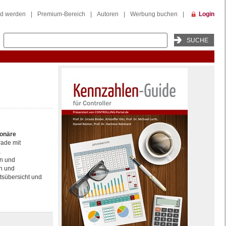
ed werden
|
Premium-Bereich
|
Autoren
|
Werbung buchen
|
Login
ionäre
ade mit
,
en und
en und
tsübersicht und