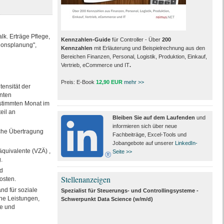
lk. Erträge Pflege,
Kennzahlen-Guide
für Controller - Über
200
tionsplanung",
Kennzahlen
mit Erläuterung und Beispielrechnung aus den
Bereichen Finanzen, Personal, Logistik, Produktion, Einkauf,
Vertrieb, eCommerce und IT
.
Preis: E-Book
12,90 EUR
mehr >>
ensität der
nten
stimmten Monat im
eil an
Bleiben Sie auf dem Laufenden
und
informieren sich über neue
che Übertragung
Fachbeiträge, Excel-Tools und
Jobangebote auf unserer
LinkedIn-
quivalente (VZÄ) ,
Seite >>
.
d
Stellenanzeigen
osten.
nd für soziale
Spezialist für Steuerungs- und Controllingsysteme -
ne Leistungen,
Schwerpunkt Data Science (w/m/d)
he und