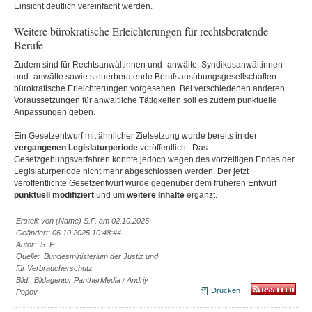
Einsicht deutlich vereinfacht werden.
Weitere bürokratische Erleichterungen für rechtsberatende
Berufe
Zudem sind für Rechtsanwältinnen und -anwälte, Syndikusanwältinnen
und -anwälte sowie steuerberatende Berufsausübungsgesellschaften
bürokratische Erleichterungen vorgesehen. Bei verschiedenen anderen
Voraussetzungen für anwaltliche Tätigkeiten soll es zudem punktuelle
Anpassungen geben.
Ein Gesetzentwurf mit ähnlicher Zielsetzung wurde bereits in der
vergangenen Legislaturperiode
veröffentlicht. Das
Gesetzgebungsverfahren konnte jedoch wegen des vorzeitigen Endes der
Legislaturperiode nicht mehr abgeschlossen werden. Der jetzt
veröffentlichte Gesetzentwurf wurde gegenüber dem früheren Entwurf
punktuell modifiziert
und um
weitere Inhalte
ergänzt.
Erstellt von (Name) S.P. am 02.10.2025
Geändert: 06.10.2025 10:48:44
Autor: S. P.
Quelle: Bundesministerium der Justiz und
für Verbraucherschutz
Bild: Bildagentur PantherMedia / Andriy
Drucken
Popov