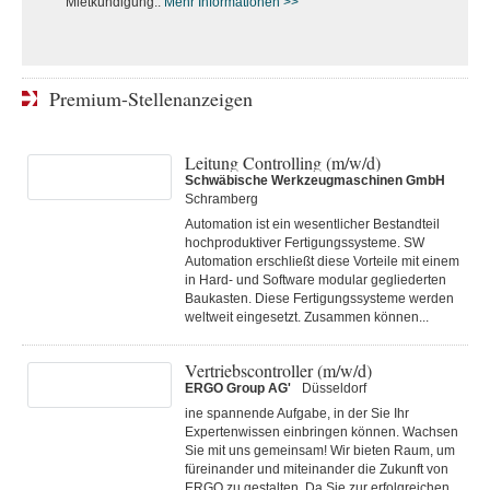
Mietkündigung..
Mehr Informationen >>
Premium-Stellenanzeigen
Leitung Controlling (m/w/d)
Schwäbische Werkzeugmaschinen GmbH
Schramberg
Automation ist ein wesentlicher Bestandteil
hochproduktiver Fertigungssysteme. SW
Automation erschließt diese Vorteile mit einem
in Hard- und Software modular gegliederten
Baukasten. Diese Fertigungs­systeme werden
weltweit eingesetzt. Zusammen können...
Vertriebscontroller (m/w/d)
ERGO Group AG'
Düsseldorf
ine spannende Aufgabe, in der Sie Ihr
Expertenwissen einbringen können. Wachsen
Sie mit uns gemeinsam! Wir bieten Raum, um
füreinander und miteinander die Zukunft von
ERGO zu gestalten. Da Sie zur erfolgreichen