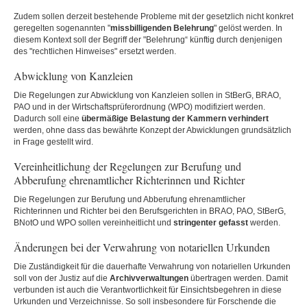
Zudem sollen derzeit bestehende Probleme mit der gesetzlich nicht konkret
geregelten sogenannten "
missbilligenden Belehrung
" gelöst werden. In
diesem Kontext soll der Begriff der "Belehrung“ künftig durch denjenigen
des "rechtlichen Hinweises" ersetzt werden.
Abwicklung von Kanzleien
Die Regelungen zur Abwicklung von Kanzleien sollen in StBerG, BRAO,
PAO und in der Wirtschaftsprüferordnung (WPO) modifiziert werden.
Dadurch soll eine
übermäßige Belastung der Kammern verhindert
werden, ohne dass das bewährte Konzept der Abwicklungen grundsätzlich
in Frage gestellt wird.
Vereinheitlichung der Regelungen zur Berufung und
Abberufung ehrenamtlicher Richterinnen und Richter
Die Regelungen zur Berufung und Abberufung ehrenamtlicher
Richterinnen und Richter bei den Berufsgerichten in BRAO, PAO, StBerG,
BNotO und WPO sollen vereinheitlicht und
stringenter gefasst
werden.
Änderungen bei der Verwahrung von notariellen Urkunden
Die Zuständigkeit für die dauerhafte Verwahrung von notariellen Urkunden
soll von der Justiz auf die
Archivverwaltungen
übertragen werden. Damit
verbunden ist auch die Verantwortlichkeit für Einsichtsbegehren in diese
Urkunden und Verzeichnisse. So soll insbesondere für Forschende die