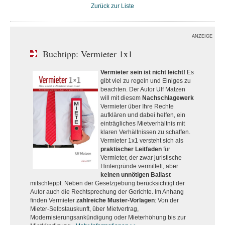
Zurück zur Liste
ANZEIGE
Buchtipp: Vermieter 1x1
Vermieter sein ist nicht leicht!
Es
gibt viel zu regeln und Einiges zu
beachten. Der Autor Ulf Matzen
will mit diesem
Nachschlagewerk
Vermieter über Ihre Rechte
aufklären und dabei helfen, ein
einträgliches Mietverhältnis mit
klaren Verhältnissen zu schaffen.
Vermieter 1x1 versteht sich als
praktischer Leitfaden
für
Vermieter, der zwar juristische
Hintergründe vermittelt, aber
keinen unnötigen Ballast
mitschleppt. Neben der Gesetzgebung berücksichtigt der
Autor auch die Rechtsprechung der Gerichte. Im Anhang
finden Vermieter
zahlreiche Muster-Vorlagen
: Von der
Mieter-Selbstauskunft, über Mietvertrag,
Modernisierungsankündigung oder Mieterhöhung bis zur