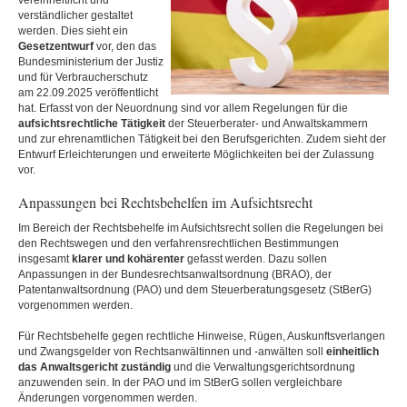
vereinheitlicht und
verständlicher gestaltet
werden. Dies sieht ein
Gesetzentwurf
vor, den das
Bundesministerium der Justiz
und für Verbraucherschutz
am 22.09.2025 veröffentlicht
hat. Erfasst von der Neuordnung sind vor allem Regelungen für die
aufsichtsrechtliche Tätigkeit
der Steuerberater- und Anwaltskammern
und zur ehrenamtlichen Tätigkeit bei den Berufsgerichten. Zudem sieht der
Entwurf Erleichterungen und erweiterte Möglichkeiten bei der Zulassung
vor.
Anpassungen bei Rechtsbehelfen im Aufsichtsrecht
Im Bereich der Rechtsbehelfe im Aufsichtsrecht sollen die Regelungen bei
den Rechtswegen und den verfahrensrechtlichen Bestimmungen
insgesamt
klarer und kohärenter
gefasst werden. Dazu sollen
Anpassungen in der Bundesrechtsanwaltsordnung (BRAO), der
Patentanwaltsordnung (PAO) und dem Steuerberatungsgesetz (StBerG)
vorgenommen werden.
Für Rechtsbehelfe gegen rechtliche Hinweise, Rügen, Auskunftsverlangen
und Zwangsgelder von Rechtsanwältinnen und -anwälten soll
einheitlich
das Anwaltsgericht zuständig
und die Verwaltungsgerichtsordnung
anzuwenden sein. In der PAO und im StBerG sollen vergleichbare
Änderungen vorgenommen werden.