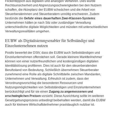
Flickenteppich aus digitalen und analogen Verfahren. Dies würde
Rechtsunsicherheit und Abgrenzungsschwierigkeiten bei den Nutzern
schaffen, die Akzeptanz der EUBW schwächen und die Arbeit von
Steuerberaterinnen und Steuerberatern unnötig erschweren. Zudem
bestünde die
Gefahr eines dauerhaften Zwei-Klassen-Systems
:
Unternehmen hätten je nach Sitz oder zuständiger Verwaltung
unterschiedliche digitale Möglichkeiten und müssten mit unterschiedlichen
Verwaltungsrealitäten umgehen.
EUBW als Digitalisierungsenabler für Selbständige und
Einzelunternehmen nutzen
Positiv bewertet der DStV, dass die EUBW auch Selbstständigen und
Einzelunternehmen offenstehen soll. Gerade kleinere Marktteilnehmer
können von einer nutzerfreundlichen und kostengünstigen digitalen
Identitätslösung profitieren. Dies ist auch für den steuerberatenden
Berufsstand von Bedeutung. Schließlich übernehmen Steuerberater
zunehmend eine Rolle als digitale Schnittstelle zwischen Mandanten,
Unternehmen und Verwaltung. Erfreulich ist zudem, dass der
Verordnungsvorschlag die besonderen Ressourcen und
Nutzungsmöglichkeiten von Selbstständigen und Einzelunternehmen
berücksichtigt und für sie einen
Zugang zu angemessenen und
erschwinglichen Preisen
vorsieht. Diese Ausrichtung sollte im weiteren
Gesetzgebungsprozess unbedingt beibehalten werden, damit die EUBW
auch für kleinere Wirtschaftsteilnehmer praxistauglich nutzbar ist.