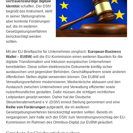
vertrauenswürdige digitale
Identität
schaffen. Der DStV
begrüßt das Instrument, stellt
in seiner Stellungnahme
aber konkrete Forderungen
auf, die im weiteren
Gesetzgebungsverfahren
berücksichtigt werden
sollten.
Mit der EU-Brieftasche für Unternehmen (englisch:
European Business
Wallet – EUBW
) will die EU-Kommission einen weiteren Baustein für die
digitale Transformation und Inklusion europäischer Unternehmen
bereitstellen. Diese sollen elektronische Dokumente künftig sicher
austauschen und gegenüber Behörden, Geschäftspartnern sowie anderen
öffentlichen Stellen digital verwenden können. Die EUBW soll
Verwaltungsverfahren modernisieren, Medienbrüche abbauen und den
Austausch zwischen Unternehmen und Verwaltung effizienter sowie
nutzerfreundlicher gestalten. Dafür müssen die richtigen rechtlichen
Leitplanken gesetzt werden. Daher hat der Deutsche
Steuerberaterverband e.V. (DStV) erneut Stellung genommen und eine
Reihe von Forderungen
aufgestellt, die im weiteren
Gesetzgebungsverfahren berücksichtigt werden sollten. Bereits im
vergangenen Jahr hatte sich der DStV zum Verordnungsvorschlag der EU-
Kommission im Rahmen des Omnibus-Digital zur EUBW geäußert.
Grundsatz der Gleichwertigkeit wahren