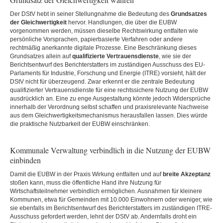
Der DStV hebt in seiner Stellungnahme die Bedeutung des
Grundsatzes
der Gleichwertigkeit
hervor. Handlungen, die über die EUBW
vorgenommen werden, müssen dieselbe Rechtswirkung entfalten wie
persönliche Vorsprachen, papierbasierte Verfahren oder andere
rechtmäßig anerkannte digitale Prozesse. Eine Beschränkung dieses
Grundsatzes allein auf
qualifizierte Vertrauensdienste
, wie sie der
Berichtsentwurf des Berichterstatters im zuständigen Ausschuss des EU-
Parlaments für Industrie, Forschung und Energie (ITRE) vorsieht, hält der
DStV nicht für überzeugend. Zwar erkennt er die zentrale Bedeutung
qualifizierter Vertrauensdienste für eine rechtssichere Nutzung der EUBW
ausdrücklich an. Eine zu enge Ausgestaltung könnte jedoch Widersprüche
innerhalb der Verordnung selbst schaffen und praxisrelevante Nachweise
aus dem Gleichwertigkeitsmechanismus herausfallen lassen. Dies würde
die praktische Nutzbarkeit der EUBW einschränken.
Kommunale Verwaltung verbindlich in die Nutzung der EUBW
einbinden
Damit die EUBW in der Praxis Wirkung entfalten und auf
breite Akzeptanz
stoßen kann, muss die öffentliche Hand ihre Nutzung für
Wirtschaftsteilnehmer verbindlich ermöglichen. Ausnahmen für kleinere
Kommunen, etwa für Gemeinden mit 10.000 Einwohnern oder weniger, wie
sie ebenfalls im Berichtsentwurf des Berichterstatters im zuständigen ITRE-
Ausschuss gefordert werden, lehnt der DStV ab. Andernfalls droht ein