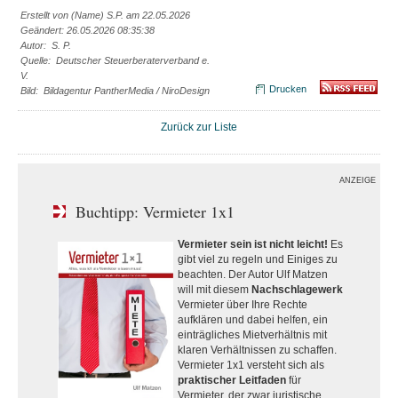
Erstellt von (Name) S.P. am 22.05.2026
Geändert: 26.05.2026 08:35:38
Autor: S. P.
Quelle: Deutscher Steuerberaterverband e.
V.
Drucken
Bild: Bildagentur PantherMedia / NiroDesign
Zurück zur Liste
ANZEIGE
Buchtipp: Vermieter 1x1
Vermieter sein ist nicht leicht!
Es
gibt viel zu regeln und Einiges zu
beachten. Der Autor Ulf Matzen
will mit diesem
Nachschlagewerk
Vermieter über Ihre Rechte
aufklären und dabei helfen, ein
einträgliches Mietverhältnis mit
klaren Verhältnissen zu schaffen.
Vermieter 1x1 versteht sich als
praktischer Leitfaden
für
Vermieter, der zwar juristische