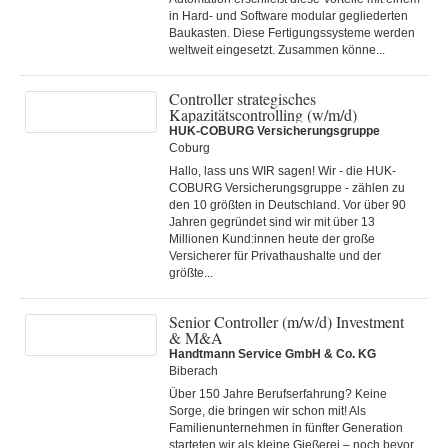
in Hard- und Software modular gegliederten
Baukasten. Diese Fertigungs­systeme werden
weltweit eingesetzt. Zusammen könne...
Controller strategisches
Kapazitätscontrolling (w/m/d)
HUK-COBURG Versicherungsgruppe
Coburg
Hallo, lass uns WIR sagen! Wir - die HUK-
COBURG Versicherungsgruppe - zählen zu
den 10 größten in Deutschland. Vor über 90
Jahren gegründet sind wir mit über 13
Millionen Kund:innen heute der große
Versicherer für Privathaushalte und der
größte...
Senior Controller (m/w/d) Investment
& M&A
Handtmann Service GmbH & Co. KG
Biberach
Über 150 Jahre Berufserfahrung? Keine
Sorge, die bringen wir schon mit! Als
Familienunternehmen in fünfter Generation
starteten wir als kleine Gießerei – noch bevor