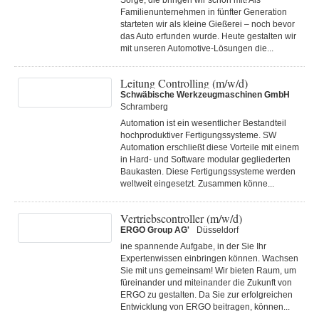
Sorge, die bringen wir schon mit! Als
Familienunternehmen in fünfter Generation
starteten wir als kleine Gießerei – noch bevor
das Auto erfunden wurde. Heute gestalten wir
mit unseren Automotive-Lösungen die...
Leitung Controlling (m/w/d)
Schwäbische Werkzeugmaschinen GmbH
Schramberg
Automation ist ein wesentlicher Bestandteil
hochproduktiver Fertigungssysteme. SW
Automation erschließt diese Vorteile mit einem
in Hard- und Software modular gegliederten
Baukasten. Diese Fertigungs­systeme werden
weltweit eingesetzt. Zusammen könne...
Vertriebscontroller (m/w/d)
ERGO Group AG'
Düsseldorf
ine spannende Aufgabe, in der Sie Ihr
Expertenwissen einbringen können. Wachsen
Sie mit uns gemeinsam! Wir bieten Raum, um
füreinander und miteinander die Zukunft von
ERGO zu gestalten. Da Sie zur erfolgreichen
Entwicklung von ERGO beitragen, können...