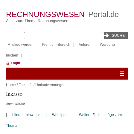
RECHNUNGSWESEN
-Portal.de
Alles zum Thema Rechnungswesen
Mitglied werden
|
Premium-Bereich
|
Autoren
|
Werbung
buchen
|
Login
Home
/
Fachinfo
/
Umlaufvermoegen
Inkasso
Anna Werner
|
Literaturhinweise
|
Webtipps
|
Weitere Fachbeiträge zum
Thema
|