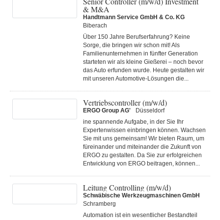
Senior Controller (m/w/d) Investment
& M&A
Handtmann Service GmbH & Co. KG
Biberach
Über 150 Jahre Berufserfahrung? Keine
Sorge, die bringen wir schon mit! Als
Familienunternehmen in fünfter Generation
starteten wir als kleine Gießerei – noch bevor
das Auto erfunden wurde. Heute gestalten wir
mit unseren Automotive-Lösungen die...
Vertriebscontroller (m/w/d)
ERGO Group AG'
Düsseldorf
ine spannende Aufgabe, in der Sie Ihr
Expertenwissen einbringen können. Wachsen
Sie mit uns gemeinsam! Wir bieten Raum, um
füreinander und miteinander die Zukunft von
ERGO zu gestalten. Da Sie zur erfolgreichen
Entwicklung von ERGO beitragen, können...
Leitung Controlling (m/w/d)
Schwäbische Werkzeugmaschinen GmbH
Schramberg
Automation ist ein wesentlicher Bestandteil