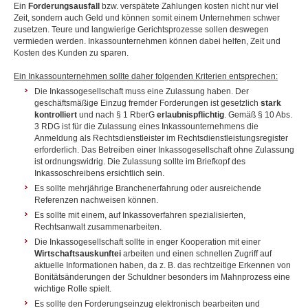
Ein
Forderungsausfall
bzw. verspätete Zahlungen kosten nicht nur viel
Zeit, sondern auch Geld und können somit einem Unternehmen schwer
zusetzen. Teure und langwierige Gerichtsprozesse sollen deswegen
vermieden werden. Inkassounternehmen können dabei helfen, Zeit und
Kosten des Kunden zu sparen.
Ein Inkassounternehmen sollte daher folgenden Kriterien entsprechen:
Die Inkassogesellschaft muss eine Zulassung haben. Der
geschäftsmäßige Einzug fremder Forderungen ist gesetzlich
stark
kontrolliert
und nach § 1 RberG
erlaubnispflichtig
. Gemäß § 10 Abs.
3 RDG ist für die Zulassung eines Inkassounternehmens die
Anmeldung als Rechtsdienstleister im Rechtsdienstleistungsregister
erforderlich. Das Betreiben einer Inkassogesellschaft ohne Zulassung
ist ordnungswidrig. Die Zulassung sollte im Briefkopf des
Inkassoschreibens ersichtlich sein.
Es sollte mehrjährige Branchenerfahrung oder ausreichende
Referenzen nachweisen können.
Es sollte mit einem, auf Inkassoverfahren spezialisierten,
Rechtsanwalt zusammenarbeiten.
Die Inkassogesellschaft sollte in enger Kooperation mit einer
Wirtschaftsauskunftei
arbeiten und einen schnellen Zugriff auf
aktuelle Informationen haben, da z. B. das rechtzeitige Erkennen von
Bonitätsänderungen der Schuldner besonders im Mahnprozess eine
wichtige Rolle spielt.
Es sollte den Forderungseinzug elektronisch bearbeiten und