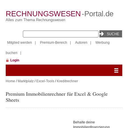
RECHNUNGSWESEN
-Portal.de
Alles zum Thema Rechnungswesen
Mitglied werden
|
Premium-Bereich
|
Autoren
|
Werbung
buchen
|
Login
Home
/
Marktplatz
/
Excel-Tools
/
Kreditrechner
Premium Immobilienrechner für Excel & Google
Sheets
Behalte deine
Immobilienfinanzierung