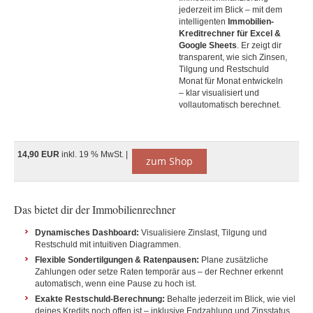
jederzeit im Blick – mit dem
intelligenten
Immobilien-
Kreditrechner für Excel &
Google Sheets
. Er zeigt dir
transparent, wie sich Zinsen,
Tilgung und Restschuld
Monat für Monat entwickeln
– klar visualisiert und
vollautomatisch berechnet.
14,90 EUR
inkl. 19 % MwSt. |
zum Shop
Das bietet dir der Immobilienrechner
Dynamisches Dashboard:
Visualisiere Zinslast, Tilgung und
Restschuld mit intuitiven Diagrammen.
Flexible Sondertilgungen & Ratenpausen:
Plane zusätzliche
Zahlungen oder setze Raten temporär aus – der Rechner erkennt
automatisch, wenn eine Pause zu hoch ist.
Exakte Restschuld-Berechnung:
Behalte jederzeit im Blick, wie viel
deines Kredits noch offen ist – inklusive Endzahlung und Zinsstatus.