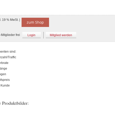
l. 19 % MwSt. |
zum Shop
Mitglieder frei
Login
Mitglied werden
enten sind:
zahl/Traffic
rbrate
änge
ngen
fspreis
o Kunde
 Produktbilder: