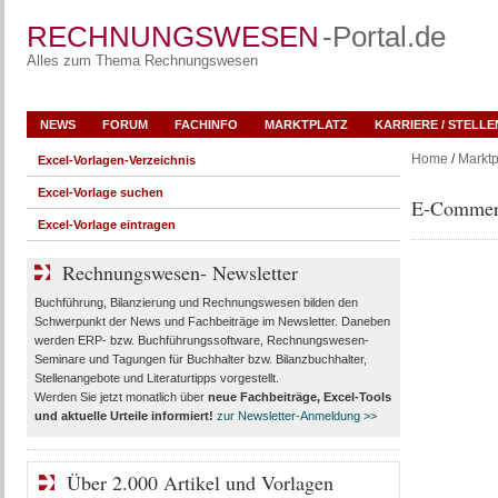
RECHNUNGSWESEN
-Portal.de
Alles zum Thema Rechnungswesen
NEWS
FORUM
FACHINFO
MARKTPLATZ
KARRIERE / STELL
Home
/
Marktp
Excel-Vorlagen-Verzeichnis
Excel-Vorlage suchen
E-Commerc
Excel-Vorlage eintragen
Rechnungswesen- Newsletter
Buchführung, Bilanzierung und Rechnungswesen bilden den
Schwerpunkt der News und Fachbeiträge im Newsletter. Daneben
werden ERP- bzw. Buchführungssoftware, Rechnungswesen-
Seminare und Tagungen für Buchhalter bzw. Bilanzbuchhalter,
Stellenangebote und Literaturtipps vorgestellt.
Werden Sie jetzt monatlich über
neue Fachbeiträge, Excel-Tools
und aktuelle Urteile
informiert!
zur Newsletter-Anmeldung >>
Über 2.000 Artikel und Vorlagen