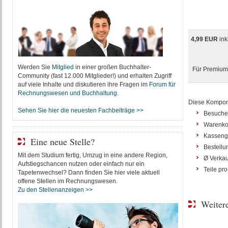
4,99 EUR
ink
Werden Sie
Mitglied
in einer großen Buchhalter-
Für Premium-
Community (fast 12.000 Mitglieder!) und erhalten Zugriff
auf viele Inhalte und diskutieren ihre Fragen im
Forum für
Rechnungswesen und Buchhaltung
.
Diese Kompon
Sehen Sie hier die neuesten Fachbeiträge >>
Besucher
Warenko
Kasseng
Eine neue Stelle?
Bestellu
Mit dem Studium fertig, Umzug in eine andere Region,
Ø Verkau
Aufstiegschancen nutzen oder einfach nur ein
Teile pr
Tapetenwechsel? Dann finden Sie hier viele aktuell
offene Stellen im Rechnungswesen.
Zu den Stellenanzeigen >>
Weitere