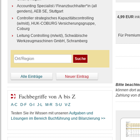
Accounting Specialist / Finanzbuchhalter*in (all
genders), AEB SE, Stuttgart
4,99 EUR
ink
Controller strategisches Kapazitätscontrolling
(w/m/d), HUK-COBURG Versicherungsgruppe,
Coburg
Für Premium-
Leitung Controlling (m/w/d), Schwäbische
Werkzeugmaschinen GmbH, Schramberg
Alle Einträge
Neuer Eintrag
Bitte beachte
können dort a
Fachbegriffe von A bis Z
Zahlung von d
A-C
D-F
G-I
J-L
M-R
S-U
V-Z
Testen Sie ihr Wissen mit unseren
Aufgaben und
Lösungen im Bereich Buchführung und Bilanzierung >>