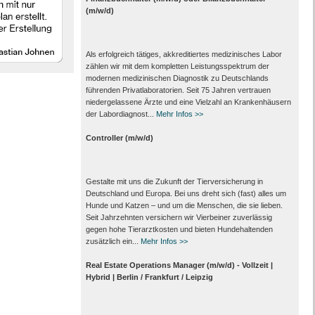
(m/w/d)
Als erfolgreich tätiges, akkreditiertes medizinisches Labor
zählen wir mit dem kompletten Leistungs­spektrum der
modernen medizinischen Diagnostik zu Deutschlands
führenden Privat­laboratorien. Seit 75 Jahren vertrauen
nieder­gelassene Ärzte und eine Vielzahl an Kranken­häusern
der Labor­diagnost...
Mehr Infos >>
Controller (m/w/d)
Gestalte mit uns die Zukunft der Tierversicherung in
Deutschland und Europa. Bei uns dreht sich (fast) alles um
Hunde und Katzen – und um die Menschen, die sie lieben.
Seit Jahrzehnten versichern wir Vierbeiner zuverlässig
gegen hohe Tierarztkosten und bieten Hundehaltenden
zusätzlich ein...
Mehr Infos >>
Real Estate Operations Manager (m/w/d) - Vollzeit |
Hybrid | Berlin / Frankfurt / Leipzig