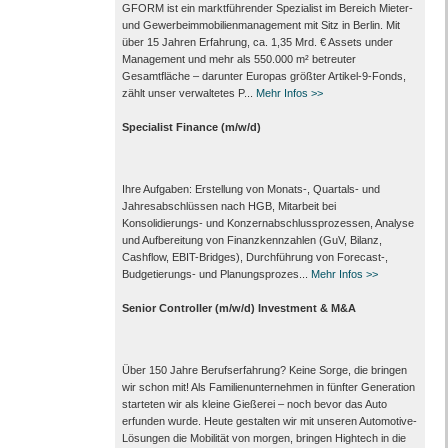
GFORM ist ein marktführender Spezialist im Bereich Mieter-
und Gewerbeimmobilienmanagement mit Sitz in Berlin. Mit
über 15 Jahren Erfahrung, ca. 1,35 Mrd. € Assets under
Management und mehr als 550.000 m² betreuter
Gesamtfläche – darunter Europas größter Artikel-9-Fonds,
zählt unser verwaltetes P...
Mehr Infos >>
Specialist Finance (m/w/d)
Ihre Aufgaben: Erstellung von Monats‑, Quartals‑ und
Jahresabschlüssen nach HGB, Mitarbeit bei
Konsolidierungs‑ und Konzernabschlussprozessen, Analyse
und Aufbereitung von Finanzkennzahlen (GuV, Bilanz,
Cashflow, EBIT-Bridges), Durchführung von Forecast‑,
Budgetierungs‑ und Planungsprozes...
Mehr Infos >>
Senior Controller (m/w/d) Investment & M&A
Über 150 Jahre Berufserfahrung? Keine Sorge, die bringen
wir schon mit! Als Familienunternehmen in fünfter Generation
starteten wir als kleine Gießerei – noch bevor das Auto
erfunden wurde. Heute gestalten wir mit unseren Automotive-
Lösungen die Mobilität von morgen, bringen Hightech in die