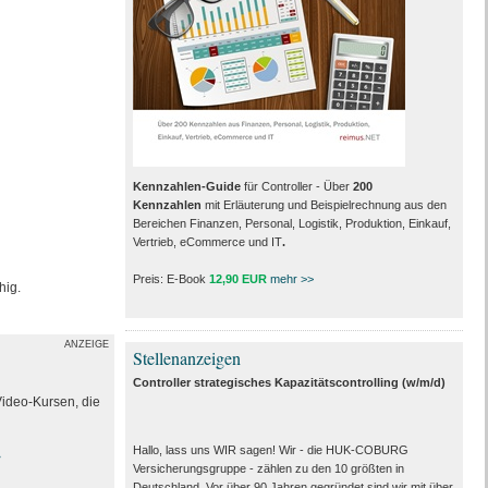
Kennzahlen-Guide
für Controller - Über
200
Kennzahlen
mit Erläuterung und Beispielrechnung aus den
Bereichen Finanzen, Personal, Logistik, Produktion, Einkauf,
Vertrieb, eCommerce und IT
.
Preis: E-Book
12,90 EUR
mehr >>
hig.
ANZEIGE
Stellenanzeigen
Controller strategisches Kapazitätscontrolling (w/m/d)
Video-Kursen, die
Hallo, lass uns WIR sagen! Wir - die HUK-COBURG
>
Versicherungsgruppe - zählen zu den 10 größten in
Deutschland. Vor über 90 Jahren gegründet sind wir mit über