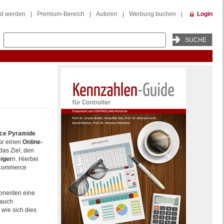
ed werden
|
Premium-Bereich
|
Autoren
|
Werbung buchen
|
Login
ce Pyramide
ür einen
Online-
 das Ziel, den
eiger
n. Hierbei
eCommerce
onenten eine
 auch
 wie sich dies