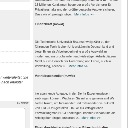
13 Millionen Kund:innen heute der große Versicherer für
Privathaushalte und der größte deutsche Autoversicherer.
Dass wir oft preisgünstige...
Mehr Infos >>
Finanzkraft (m/w/d)
Die Technische Universität Braunschweig zählt zu den
führenden Technischen Universitäten in Deutschland und
bietet Ihnen als Arbeit­geberin eine große Auswahl an
modernen, anspruchsvollen und vielseitigen Arbeits­plätzen.
Nicht nur im Bereich der Forschung und Lehre, auch in
Verwaltung, Technik u...
Mehr Infos >>
Vertriebscontroller (m/w/d)
 weitergleitet. Sie
nach erfolgter
ine spannende Aufgabe, in der Sie Ihr Expertenwissen
einbringen können. Wachsen Sie mit uns gemeinsam! Wir
bieten Raum, um füreinander und miteinander die Zukunft
ANZEIGE
von ERGO zu gestalten. Da Sie zur erfolgreichen
Entwicklung von ERGO beitragen, können Sie von uns als
Arbeitgeber einiges erwarten, z...
Mehr Infos >>
Finanzbuchhalter (m/w/d) oder Bilanzbuchhalter