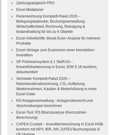
Zahlungsabgleich PRO
Excel Mietplaner
Ferienwohnung Komplett-Paket 2026 –
Belegungskalender, Buchungsverwaltung,
Wirtschaftlichkeit, Rechnung, Reinigung &
Instandhaltung für bis zu 6 Objekte
Excel-Arbeitshilfe: Break-Even-Analyse für mehrere
Produkte
Excel-Vorlage zum Evaluieren einer Immobilien-
Investition
GF-Frühwarnsystem § 1 StaRUG –
Krisenfrüherkennung in Excel, IDW S 16-konform,
dokumentiert
Vermieter Komplett-Paket 2026 –
Nebenkostenabrechnung, CO₂-Aufteilung,
Mieteinnahmen, Kaution & Mieterhöhung in einer
Excel-Datei
RS Anlagenverwaltung - Anlagenübersicht und
Abschreibungen berechnen
Excel-Tool: RS Bilanzanalyse (Kennzahlen
Berechnung)
CAPEX-Cockpit – Investitionsrechnung in Excel HGB-
konform mit NPV, IRR, AfA, DATEV-Buchungssatz &
GF-Vorlage