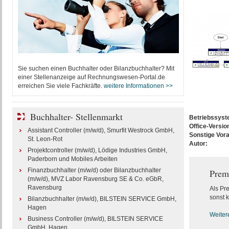
Sie suchen einen Buchhalter oder Bilanzbuchhalter? Mit
einer Stellenanzeige auf Rechnungswesen-Portal.de
erreichen Sie viele Fachkräfte.
weitere Informationen >>
Buchhalter- Stellenmarkt
Betriebssys
Office-Versio
Assistant Controller (m/w/d), Smurfit Westrock GmbH,
Sonstige Vor
St. Leon-Rot
Autor:
Projektcontroller (m/w/d), Lödige Industries GmbH,
Paderborn und Mobiles Arbeiten
Finanzbuchhalter (m/w/d) oder Bilanzbuchhalter
Prem
(m/w/d), MVZ Labor Ravensburg SE & Co. eGbR,
Ravensburg
Als Pr
sonst k
Bilanzbuchhalter (m/w/d), BILSTEIN SERVICE GmbH,
Hagen
Weiter
Business Controller (m/w/d), BILSTEIN SERVICE
GmbH, Hagen