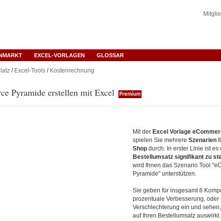
Mitgli
ENMARKT
EXCEL-VORLAGEN
GLOSSAR
latz
/
Excel-Tools
/
Kostenrechnung
e Pyramide erstellen mit Excel
Premium
Mit der
Excel Vorlage eCommer
spielen Sie mehrere
Szenarien
f
Shop
durch. In erster Linie ist es
Bestellumsatz signifikant zu st
wird Ihnen das Szenario Tool "
Pyramide" unterstützen.
Sie geben für insgesamt 6 Komp
prozentuale Verbesserung, oder
Verschlechterung ein und sehen,
auf Ihren Bestellumsatz auswirkt.