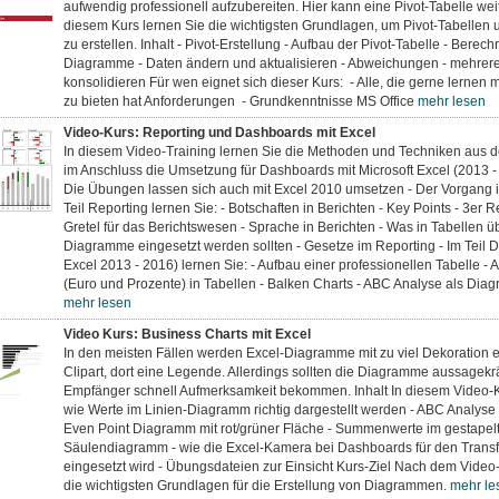
aufwendig professionell aufzubereiten. Hier kann eine Pivot-Tabelle weit
diesem Kurs lernen Sie die wichtigsten Grundlagen, um Pivot-Tabelle
zu erstellen. Inhalt - Pivot-Erstellung - Aufbau der Pivot-Tabelle - Berec
Diagramme - Daten ändern und aktualisieren - Abweichungen - mehrere
konsolidieren Für wen eignet sich dieser Kurs: - Alle, die gerne lernen
zu bieten hat Anforderungen - Grundkenntnisse MS Office
mehr lesen
Video-Kurs: Reporting und Dashboards mit Excel
In diesem Video-Training lernen Sie die Methoden und Techniken aus 
im Anschluss die Umsetzung für Dashboards mit Microsoft Excel (2013 
Die Übungen lassen sich auch mit Excel 2010 umsetzen - Der Vorgang is
Teil Reporting lernen Sie: - Botschaften in Berichten - Key Points - 3er 
Gretel für das Berichtswesen - Sprache in Berichten - Was in Tabellen übe
Diagramme eingesetzt werden sollten - Gesetze im Reporting - Im Teil 
Excel 2013 - 2016) lernen Sie: - Aufbau einer professionellen Tabelle 
(Euro und Prozente) in Tabellen - Balken Charts - ABC Analyse als Diag
mehr lesen
Video Kurs: Business Charts mit Excel
In den meisten Fällen werden Excel-Diagramme mit zu viel Dekoration ers
Clipart, dort eine Legende. Allerdings sollten die Diagramme aussagekr
Empfänger schnell Aufmerksamkeit bekommen. Inhalt In diesem Video-Ku
wie Werte im Linien-Diagramm richtig dargestellt werden - ABC Analyse m
Even Point Diagramm mit rot/grüner Fläche - Summenwerte im gestapel
Säulendiagramm - wie die Excel-Kamera bei Dashboards für den Transf
eingesetzt wird - Übungsdateien zur Einsicht Kurs-Ziel Nach dem Video
die wichtigsten Grundlagen für die Erstellung von Diagrammen.
mehr le