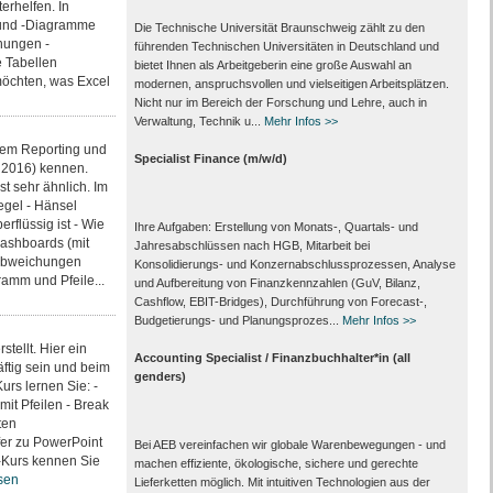
erhelfen. In
n und -Diagramme
Die Technische Universität Braunschweig zählt zu den
hnungen -
führenden Technischen Universitäten in Deutschland und
 Tabellen
bietet Ihnen als Arbeit­geberin eine große Auswahl an
 möchten, was Excel
modernen, anspruchsvollen und vielseitigen Arbeits­plätzen.
Nicht nur im Bereich der Forschung und Lehre, auch in
Verwaltung, Technik u...
Mehr Infos >>
dem Reporting und
Specialist Finance (m/w/d)
- 2016) kennen.
t sehr ähnlich. Im
Regel - Hänsel
rflüssig ist - Wie
Ihre Aufgaben: Erstellung von Monats‑, Quartals‑ und
Dashboards (mit
Jahresabschlüssen nach HGB, Mitarbeit bei
- Abweichungen
Konsolidierungs‑ und Konzernabschlussprozessen, Analyse
ramm und Pfeile...
und Aufbereitung von Finanzkennzahlen (GuV, Bilanz,
Cashflow, EBIT-Bridges), Durchführung von Forecast‑,
Budgetierungs‑ und Planungsprozes...
Mehr Infos >>
tellt. Hier ein
Accounting Specialist / Finanzbuchhalter*in (all
äftig sein und beim
genders)
rs lernen Sie: -
it Pfeilen - Break
ten
er zu PowerPoint
Bei AEB vereinfachen wir globale Warenbewegungen - und
-Kurs kennen Sie
machen effiziente, ökologische, sichere und gerechte
sen
Lieferketten möglich. Mit intuitiven Technologien aus der