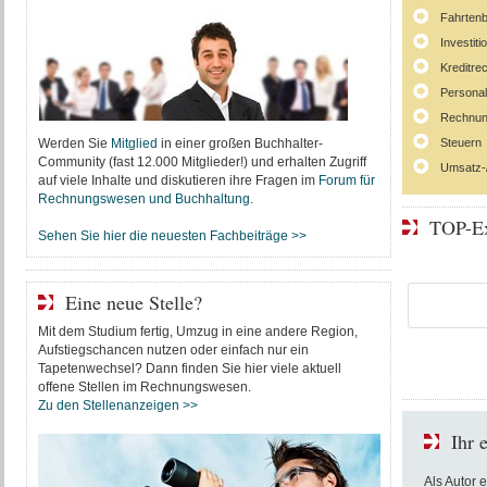
Fahrten
Investit
Kreditre
Persona
Rechnun
Werden Sie
Mitglied
in einer großen Buchhalter-
Steuern
Community (fast 12.000 Mitglieder!) und erhalten Zugriff
Umsatz-
auf viele Inhalte und diskutieren ihre Fragen im
Forum für
Rechnungswesen und Buchhaltung
.
TOP-Ex
Sehen Sie hier die neuesten Fachbeiträge >>
Eine neue Stelle?
Mit dem Studium fertig, Umzug in eine andere Region,
Aufstiegschancen nutzen oder einfach nur ein
Tapetenwechsel? Dann finden Sie hier viele aktuell
offene Stellen im Rechnungswesen.
Zu den Stellenanzeigen >>
Ihr 
Als Autor 