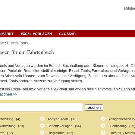
Mitgli
ENMARKT
EXCEL-VORLAGEN
GLOSSAR
latz
/
Excel-Tools
agen für ein Fahrtenbuch
Tools und Vorlagen werden im Bereich Buchhaltung oder Steuern oft eingesetzt. Di
n-Portal.de-Redaktion stellt hier einige
Excel- Tools, Formulare und Vorlagen
,
chen Arbeit sein können, zum Download zur Verfügung. Sie können aber auch die vo
xcel- Tools anderen Nutzern zur Verfügung stellen.
st ein Excel-Tool bzw. Vorlage entwickelt und wollen dies hier vorstellen? Dann erh
mationen >>
erwaltung (4)
Analyse-Tools (119)
Anlagenverwaltun
verwaltung (23)
Berichtsvorlagen (56)
Buchhaltung (39
ten (17)
Diagramme (52)
Einkaufs- / Mater