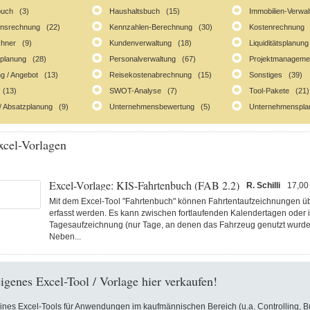
buch (3)
Haushaltsbuch (15)
Immobilien-Verwa
ionsrechnung (22)
Kennzahlen-Berechnung (30)
Kostenrechnung 
chner (9)
Kundenverwaltung (18)
Liquiditätsplanun
lplanung (28)
Personalverwaltung (67)
Projektmanageme
g / Angebot (13)
Reisekostenabrechnung (15)
Sonstiges (39)
 (13)
SWOT-Analyse (7)
Tool-Pakete (21)
/ Absatzplanung (9)
Unternehmensbewertung (5)
Unternehmenspla
cel-Vorlagen
Excel-Vorlage: KIS-Fahrtenbuch (FAB 2.2)
R. Schilli
17,00
Mit dem Excel-Tool "Fahrtenbuch" können Fahrtentaufzeichnungen ü
erfasst werden. Es kann zwischen fortlaufenden Kalendertagen oder i
Tagesaufzeichnung (nur Tage, an denen das Fahrzeug genutzt wurde
Neben...
eigenes Excel-Tool / Vorlage hier verkaufen!
eines Excel-Tools für Anwendungen im kaufmännischen Bereich (u.a. Controlling, 