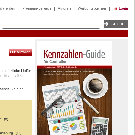
ed werden
|
Premium-Bereich
|
Autoren
|
Werbung buchen
|
Login
Für Autoren
e
 die nützliche Helfer
n Ihnen selbst
alten Sie hier
g (8)
)
ialplanung (18)