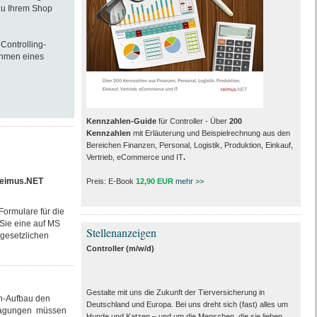
 zu Ihrem Shop
Controlling-
ahmen eines
Kennzahlen-Guide
für Controller - Über
200
Kennzahlen
mit Erläuterung und Beispielrechnung aus den
Bereichen Finanzen, Personal, Logistik, Produktion, Einkauf,
Vertrieb, eCommerce und IT
.
reimus.NET
Preis: E-Book
12,90 EUR
mehr >>
Formulare für die
Sie eine auf MS
Stellenanzeigen
gesetzlichen
Controller (m/w/d)
Gestalte mit uns die Zukunft der Tierversicherung in
en-Aufbau den
Deutschland und Europa. Bei uns dreht sich (fast) alles um
ntragungen müssen
Hunde und Katzen – und um die Menschen, die sie lieben.