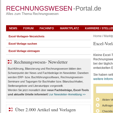
RECHNUNGSWESEN
-Portal.de
Alles zum Thema Rechnungswesen
NEWS
FORUM
FACHINFO
MARKTPLATZ
KARRIERE / STELL
Home
/
Marktp
Excel-Vorlagen-Verzeichnis
Excel-Vorl
Excel-Vorlage suchen
Excel-Vorlage eintragen
Kleine Excel-
Rechnungswese
Rechnungswesen- Newsletter
bei der tägli
entwickelten E
Buchführung, Bilanzierung und Rechnungswesen bilden den
Schwerpunkt der News und Fachbeiträge im Newsletter. Daneben
Sie haben selb
werden ERP- bzw. Buchführungssoftware, Rechnungswesen-
weitere Infor
Seminare und Tagungen für Buchhalter bzw. Bilanzbuchhalter,
Stellenangebote und Literaturtipps vorgestellt.
Werden Sie jetzt monatlich über
neue Fachbeiträge, Excel-Tools
und aktuelle Urteile
informiert!
zur Newsletter-Anmeldung >>
Aktien-V
Auftrags
Über 2.000 Artikel und Vorlagen
Checklis