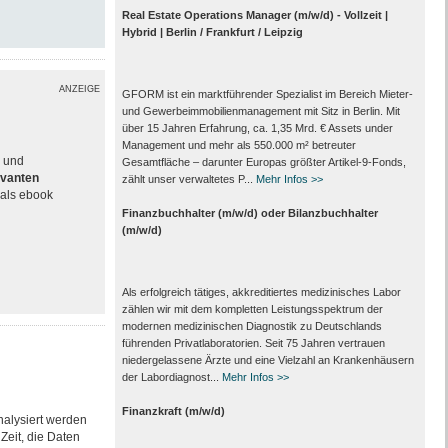
Real Estate Operations Manager (m/w/d) - Vollzeit |
Hybrid | Berlin / Frankfurt / Leipzig
ANZEIGE
GFORM ist ein marktführender Spezialist im Bereich Mieter-
und Gewerbeimmobilienmanagement mit Sitz in Berlin. Mit
über 15 Jahren Erfahrung, ca. 1,35 Mrd. € Assets under
Management und mehr als 550.000 m² betreuter
e und
Gesamtfläche – darunter Europas größter Artikel-9-Fonds,
evanten
zählt unser verwaltetes P...
Mehr Infos >>
als ebook
Finanzbuchhalter (m/w/d) oder Bilanzbuchhalter
(m/w/d)
Als erfolgreich tätiges, akkreditiertes medizinisches Labor
zählen wir mit dem kompletten Leistungs­spektrum der
modernen medizinischen Diagnostik zu Deutschlands
führenden Privat­laboratorien. Seit 75 Jahren vertrauen
nieder­gelassene Ärzte und eine Vielzahl an Kranken­häusern
der Labor­diagnost...
Mehr Infos >>
Finanzkraft (m/w/d)
nalysiert werden
Zeit, die Daten