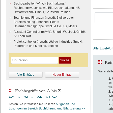
Sachbearbeiter (w/m/d) Buchhaltung /
Rechnungswesen sowie Bilanzbuchhaltung, HS
Umformtechnik GmbH, Grünsfeld-Paimar
Teamleitung Finanzen (m/w/d), Stellvertreter
Bereichsleitung Finanzen, Peters
Unternehmensgruppe GmbH & Co. KG, Moers
Assistant Controller (m/w/d), Smurfit Westrock GmbH,
St. Leon-Rot
Projektcontroller (m/w/d), Lödige Industries GmbH,
Paderborn und Mobiles Arbeiten
Alle Excel-Vo
Kein
Wir erstel
Alle Einträge
Neuer Eintrag
1.
Tei
wer
Fachbegriffe von A bis Z
2. 
Wir
A-C
D-F
G-I
J-L
M-R
S-U
V-Z
3.
Testen Sie ihr Wissen mit unseren
Aufgaben und
Prü
Lösungen im Bereich Buchführung und Bilanzierung >>
arb