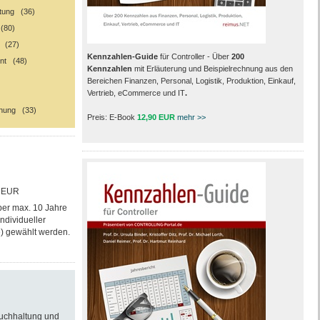
ltung (36)
(80)
g (27)
Kennzahlen-Guide
für Controller - Über
200
nt (48)
Kennzahlen
mit Erläuterung und Beispielrechnung aus den
Bereichen Finanzen, Personal, Logistik, Produktion, Einkauf,
Vertrieb, eCommerce und IT
.
nung (33)
Preis: E-Book
12,90 EUR
mehr >>
 EUR
ber max. 10 Jahre
ndividueller
) gewählt werden.
Buchhaltung und