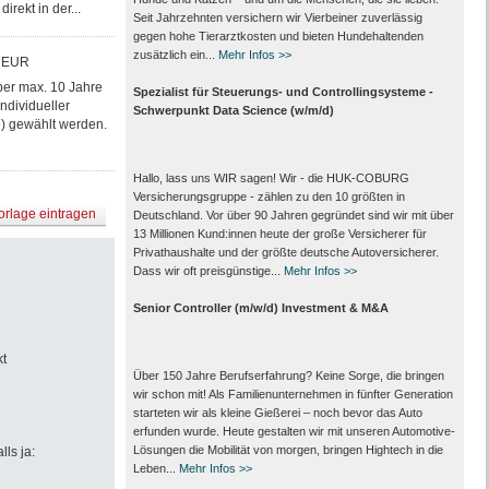
irekt in der...
Seit Jahrzehnten versichern wir Vierbeiner zuverlässig
gegen hohe Tierarztkosten und bieten Hundehaltenden
zusätzlich ein...
Mehr Infos >>
 EUR
ber max. 10 Jahre
Spezialist für Steuerungs- und Controllingsysteme -
ndividueller
Schwerpunkt Data Science (w/m/d)
) gewählt werden.
Hallo, lass uns WIR sagen! Wir - die HUK-COBURG
Versicherungsgruppe - zählen zu den 10 größten in
orlage eintragen
Deutschland. Vor über 90 Jahren gegründet sind wir mit über
13 Millionen Kund:innen heute der große Versicherer für
Privathaushalte und der größte deutsche Autoversicherer.
Dass wir oft preisgünstige...
Mehr Infos >>
Senior Controller (m/w/d) Investment & M&A
t
Über 150 Jahre Berufserfahrung? Keine Sorge, die bringen
wir schon mit! Als Familienunternehmen in fünfter Generation
starteten wir als kleine Gießerei – noch bevor das Auto
erfunden wurde. Heute gestalten wir mit unseren Automotive-
Lösungen die Mobilität von morgen, bringen Hightech in die
lls ja:
Leben...
Mehr Infos >>