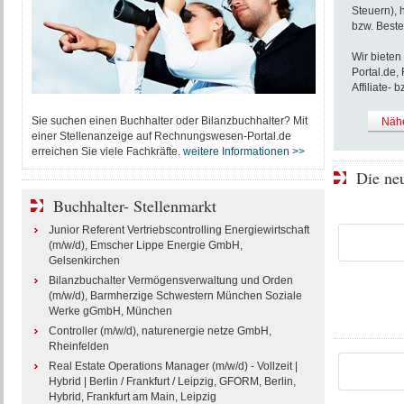
Steuern), 
bzw. Beste
Wir bieten
Portal.de,
Affiliate-
Sie suchen einen Buchhalter oder Bilanzbuchhalter? Mit
Nähe
einer Stellenanzeige auf Rechnungswesen-Portal.de
erreichen Sie viele Fachkräfte.
weitere Informationen >>
Die ne
Buchhalter- Stellenmarkt
Junior Referent Vertriebscontrolling Energiewirtschaft
(m/w/d), Emscher Lippe Energie GmbH,
Gelsenkirchen
Bilanzbuchalter Vermögensverwaltung und Orden
(m/w/d), Barmherzige Schwestern München Soziale
Werke gGmbH, München
Controller (m/w/d), naturenergie netze GmbH,
Rheinfelden
Real Estate Operations Manager (m/w/d) - Vollzeit |
Hybrid | Berlin / Frankfurt / Leipzig, GFORM, Berlin,
Hybrid, Frankfurt am Main, Leipzig