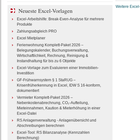
Weitere Excel-
Neueste Excel-Vorlagen
Excel-Arbeitshilfe: Break-Even-Analyse für mehrere
Produkte
Zahlungsabgleich PRO
Excel Mietplaner
Ferienwohnung Komplett-Paket 2026 –
Belegungskalender, Buchungsverwaltung,
Wirtschaftlichkeit, Rechnung, Reinigung &
Instandhaltung für bis zu 6 Objekte
Excel-Vorlage zum Evaluieren einer Immobilien-
Investition
GF-Frühwarnsystem § 1 StaRUG –
Krisenfrüherkennung in Excel, IDW S 16-konform,
dokumentiert
Vermieter Komplett-Paket 2026 –
Nebenkostenabrechnung, CO₂-Aufteilung,
Mieteinnahmen, Kaution & Mieterhöhung in einer
Excel-Datei
RS Anlagenverwaltung - Anlagenübersicht und
Abschreibungen berechnen
Excel-Tool: RS Bilanzanalyse (Kennzahlen
Berechnung)