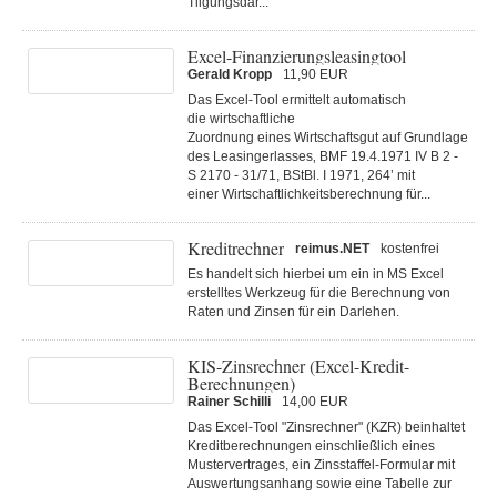
Tilgungsdar...
Excel-Finanzierungsleasingtool
Gerald Kropp
11,90 EUR
Das Excel-Tool ermittelt automatisch
die wirtschaftliche
Zuordnung eines Wirtschaftsgut auf Grundlage
des Leasingerlasses‚ BMF 19.4.1971 IV B 2 -
S 2170 - 31/71, BStBl. I 1971, 264’ mit
einer Wirtschaftlichkeitsberechnung für...
Kreditrechner
reimus.NET
kostenfrei
Es handelt sich hierbei um ein in MS Excel
erstelltes Werkzeug für die Berechnung von
Raten und Zinsen für ein Darlehen.
KIS-Zinsrechner (Excel-Kredit-
Berechnungen)
Rainer Schilli
14,00 EUR
Das Excel-Tool "Zinsrechner" (KZR) beinhaltet
Kreditberechnungen einschließlich eines
Mustervertrages, ein Zinsstaffel-Formular mit
Auswertungsanhang sowie eine Tabelle zur