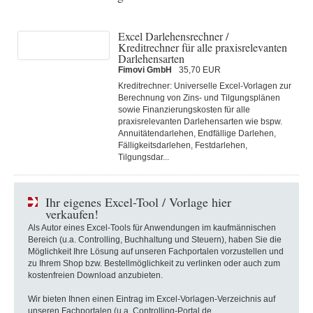
Excel Darlehensrechner /
Kreditrechner für alle praxisrelevanten
Darlehensarten
Fimovi GmbH
35,70 EUR
Kreditrechner: Universelle Excel-Vorlagen zur
Berechnung von Zins- und Tilgungsplänen
sowie Finanzierungskosten für alle
praxisrelevanten Darlehensarten wie bspw.
Annuitätendarlehen, Endfällige Darlehen,
Fälligkeitsdarlehen, Festdarlehen,
Tilgungsdar...
Ihr eigenes Excel-Tool / Vorlage hier
verkaufen!
Als Autor eines Excel-Tools für Anwendungen im kaufmännischen
Bereich (u.a. Controlling, Buchhaltung und Steuern), haben Sie die
Möglichkeit Ihre Lösung auf unseren Fachportalen vorzustellen und
zu Ihrem Shop bzw. Bestellmöglichkeit zu verlinken oder auch zum
kostenfreien Download anzubieten.
Wir bieten Ihnen einen Eintrag im Excel-Vorlagen-Verzeichnis auf
unseren Fachportalen (u.a. Controlling-Portal.de,