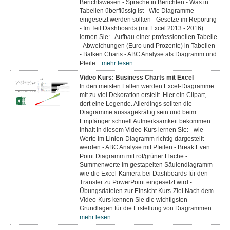
Berichtswesen - Sprache in Berichten - Was in
Tabellen überflüssig ist - Wie Diagramme
eingesetzt werden sollten - Gesetze im Reporting
- Im Teil Dashboards (mit Excel 2013 - 2016)
lernen Sie: - Aufbau einer professionellen Tabelle
- Abweichungen (Euro und Prozente) in Tabellen
- Balken Charts - ABC Analyse als Diagramm und
Pfeile...
mehr lesen
Video Kurs: Business Charts mit Excel
In den meisten Fällen werden Excel-Diagramme
mit zu viel Dekoration erstellt. Hier ein Clipart,
dort eine Legende. Allerdings sollten die
Diagramme aussagekräftig sein und beim
Empfänger schnell Aufmerksamkeit bekommen.
Inhalt In diesem Video-Kurs lernen Sie: - wie
Werte im Linien-Diagramm richtig dargestellt
werden - ABC Analyse mit Pfeilen - Break Even
Point Diagramm mit rot/grüner Fläche -
Summenwerte im gestapelten Säulendiagramm -
wie die Excel-Kamera bei Dashboards für den
Transfer zu PowerPoint eingesetzt wird -
Übungsdateien zur Einsicht Kurs-Ziel Nach dem
Video-Kurs kennen Sie die wichtigsten
Grundlagen für die Erstellung von Diagrammen.
mehr lesen