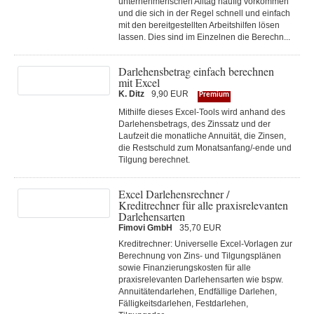
unternehmerischen Alltag häufig vorkommen
und die sich in der Regel schnell und einfach
mit den bereitgestellten Arbeitshilfen lösen
lassen. Dies sind im Einzelnen die Berechn...
Darlehensbetrag einfach berechnen
mit Excel
K. Ditz
9,90 EUR
Premium
Mithilfe dieses Excel-Tools wird anhand des
Darlehensbetrags, des Zinssatz und der
Laufzeit die monatliche Annuität, die Zinsen,
die Restschuld zum Monatsanfang/-ende und
Tilgung berechnet.
Excel Darlehensrechner /
Kreditrechner für alle praxisrelevanten
Darlehensarten
Fimovi GmbH
35,70 EUR
Kreditrechner: Universelle Excel-Vorlagen zur
Berechnung von Zins- und Tilgungsplänen
sowie Finanzierungskosten für alle
praxisrelevanten Darlehensarten wie bspw.
Annuitätendarlehen, Endfällige Darlehen,
Fälligkeitsdarlehen, Festdarlehen,