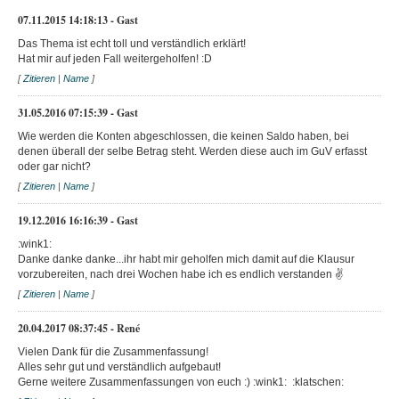
07.11.2015 14:18:13 - Gast
Das Thema ist echt toll und verständlich erklärt!
Hat mir auf jeden Fall weitergeholfen! :D
[
Zitieren
|
Name
]
31.05.2016 07:15:39 - Gast
Wie werden die Konten abgeschlossen, die keinen Saldo haben, bei
denen überall der selbe Betrag steht. Werden diese auch im GuV erfasst
oder gar nicht?
[
Zitieren
|
Name
]
19.12.2016 16:16:39 - Gast
:wink1:
Danke danke danke...ihr habt mir geholfen mich damit auf die Klausur
vorzubereiten, nach drei Wochen habe ich es endlich verstanden ✌
[
Zitieren
|
Name
]
20.04.2017 08:37:45 - René
Vielen Dank für die Zusammenfassung!
Alles sehr gut und verständlich aufgebaut!
Gerne weitere Zusammenfassungen von euch :) :wink1: :klatschen: