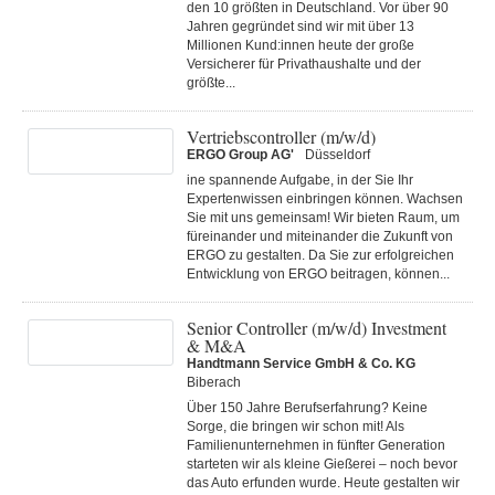
den 10 größten in Deutschland. Vor über 90
Jahren gegründet sind wir mit über 13
Millionen Kund:innen heute der große
Versicherer für Privathaushalte und der
größte...
Vertriebscontroller (m/w/d)
ERGO Group AG'
Düsseldorf
ine spannende Aufgabe, in der Sie Ihr
Expertenwissen einbringen können. Wachsen
Sie mit uns gemeinsam! Wir bieten Raum, um
füreinander und miteinander die Zukunft von
ERGO zu gestalten. Da Sie zur erfolgreichen
Entwicklung von ERGO beitragen, können...
Senior Controller (m/w/d) Investment
& M&A
Handtmann Service GmbH & Co. KG
Biberach
Über 150 Jahre Berufserfahrung? Keine
Sorge, die bringen wir schon mit! Als
Familienunternehmen in fünfter Generation
starteten wir als kleine Gießerei – noch bevor
das Auto erfunden wurde. Heute gestalten wir