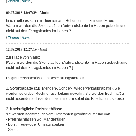
[
Zitieren
|
Name
]
09.07.2018 13:07:39 - Mario
hi ich hoffe es kann mir hier jemand Helfen, und jetzt meine Frage :
Warum werden die Skonti auf den Aufwandskonto im Haben gebucht und
nicht auf den Ertragskontos im Haben ?
[
Zitieren
|
Name
]
12.08.2018 12:27:16 - Gast
zur Frage von Mario:
[Warum werden die Skonti auf den Aufwandskonto im Haben gebucht und
nicht auf den Ertragskontos im Haben ? ]
Es gibt
Preisnachlässe im Beschaffungsbereich
:
1.
Sofortrabatte
(z.B. Mengen-, Sonder-, Wiederverkaufsrabatte). Sie
werden sofort bei Rechnungserteilung gewährt. Sie werden Buchmäßig
nicht gesondert erfasst, denn sie mindern sofort die Beschaffungspreise.
2.
Nachträgliche Preisnachlässe
sie werden nachträglich vom Lieferanten gewährt aufgrund von
- Preisnachlässen wg. Mängelrügen
- Boni, Treue- oder Umsatzrabatten
- Skonti