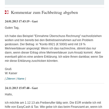
Kommentar zum Fachbeitrag abgeben
24.01.2013 17:43:19 - Gast
Guten Tag,
ich habe das Beispiel "Einnahme Überschuss Rechnung" nachvollziehen
wollen und bin bereits bei den Betriebseinnahmen auf ein Problem
gestossen. Der Betrag in "Konto 8921 (€ 5000) wird mit 19 %
Mehrwertsteuer angezeigt. Wenn ich das nachrechne, stimmt das nur
dann, wenn dieser Ertrag ohne Mehrwertsteuer zum Ansatz kommt. Aber
eventuell gibt es eine andere Erklärung. Ich wäre Ihnen dankbar, wenn Sie
mir diese Erklärung zuschicken könnten.
Gruß
W. Kaiser
[
Zitieren
|
Name
]
24.11.2013 15:07:48 - Gast
Hallo,
ich möchte am 1.12.13 als Freiberufler tätig sein. Die EÜR erstelle ich mit
hilfe von EasyCash & Tax. Wie gebe ich das beim Finanzamt an, wenn ich