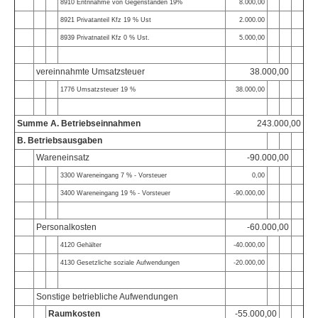
8910 Entnnahme von Gegenständen 19%
8.000,00
8921 Privatanteil Kfz 19 % Ust
2.000.00
8939 Privatnateil Kfz 0 % Ust.
5.000,00
vereinnahmte Umsatzsteuer
38.000,00
1776 Umsatzsteuer 19 %
38.000,00
Summe A. Betriebseinnahmen
243.000,00
B. Betriebsausgaben
Wareneinsatz
-90.000,00
3300 Wareneingang 7 % - Vorsteuer
0,00
3400 Wareneingang 19 % - Vorsteuer
-90.000,00
Personalkosten
-60.000,00
4120 Gehälter
-40.000,00
4130 Gesetzliche soziale Aufwendungen
-20.000,00
Sonstige betriebliche Aufwendungen
Raumkosten
-55.000,00