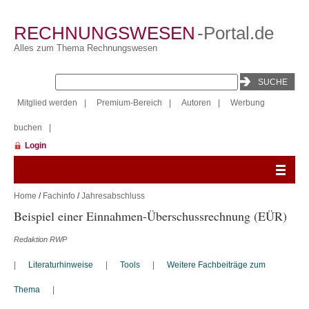
RECHNUNGSWESEN
-Portal.de
Alles zum Thema Rechnungswesen
Mitglied werden
|
Premium-Bereich
|
Autoren
|
Werbung
buchen
|
Login
Home
/
Fachinfo
/
Jahresabschluss
Beispiel einer Einnahmen-Überschussrechnung (EÜR)
Redaktion RWP
|
Literaturhinweise
|
Tools
|
Weitere Fachbeiträge zum
Thema
|