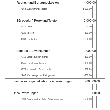
Rechts- und Beratungskosten
-4.000,00
4955 Buchführungskosten
-4.000,00
Bürobedarf, Porto und Telefon
-2.000,00
4910 Porto
-100,00
4920 Telefon
-800,00
4930 Bürobedarf
-1.100,00
sonstige Aufwendungen
-3.000,00
4710 Verpackungsmaterial
-500,00
4945 Fortbildungskosten
-1.900,00
4970 Kosten des Geldverkehrs
-300,00
4985 Werkzeuge und Kleingeräte
-300,00
Summe sonstige betriebliche Aufwendungen
-80.000,00
Zinsaufwendungen
-1.500,00
2100 Zinsen und ähnliche Aufwendungen
-1.500,00