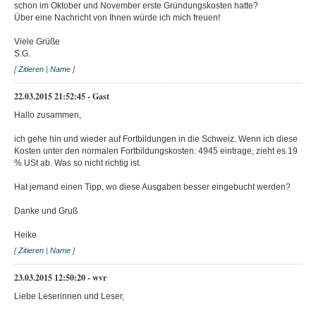
schon im Oktober und November erste Gründungskosten hatte?
Über eine Nachricht von Ihnen würde ich mich freuen!
Viele Grüße
S.G.
[
Zitieren
|
Name
]
22.03.2015 21:52:45 - Gast
Hallo zusammen,
ich gehe hin und wieder auf Fortbildungen in die Schweiz. Wenn ich diese
Kosten unter den normalen Fortbildungskosten: 4945 eintrage, zieht es 19
% USt ab. Was so nicht richtig ist.
Hat jemand einen Tipp, wo diese Ausgaben besser eingebucht werden?
Danke und Gruß
Heike
[
Zitieren
|
Name
]
23.03.2015 12:50:20 - wvr
Liebe Leserinnen und Leser,