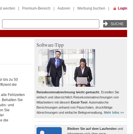
ed werden
|
Premium-Bereich
|
Autoren
|
Werbung buchen
|
Login
Software-Tipp
ür bis zu 50
fizient die
Reisekostenabrechnung leicht gemacht
. Erstellen Sie
alle Fehlzeiten
einfach und übersichtlich Reisekostenabrechnungen von
. Behalten Sie
Mitarbeitern mit diesem
Excel-Tool
. Automatische
aubs- und
Berechnungen anhand von Pauschalen, druckfähige
len Sie
Abrechnungen und einfache Belegverwaltung.
Mehr Infos >>
der
e die
Bleiben Sie auf dem Laufenden
und
informieren sich über neue