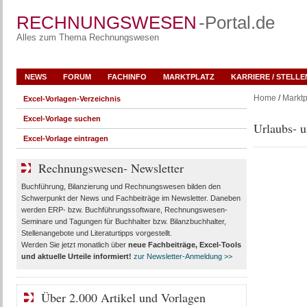
RECHNUNGSWESEN
-Portal.de
Alles zum Thema Rechnungswesen
NEWS
FORUM
FACHINFO
MARKTPLATZ
KARRIERE / STELL
Home
/
Marktp
Excel-Vorlagen-Verzeichnis
Excel-Vorlage suchen
Urlaubs- u
Excel-Vorlage eintragen
Rechnungswesen- Newsletter
Buchführung, Bilanzierung und Rechnungswesen bilden den
Schwerpunkt der News und Fachbeiträge im Newsletter. Daneben
werden ERP- bzw. Buchführungssoftware, Rechnungswesen-
Seminare und Tagungen für Buchhalter bzw. Bilanzbuchhalter,
Stellenangebote und Literaturtipps vorgestellt.
Werden Sie jetzt monatlich über
neue Fachbeiträge, Excel-Tools
und aktuelle Urteile
informiert!
zur Newsletter-Anmeldung >>
Über 2.000 Artikel und Vorlagen