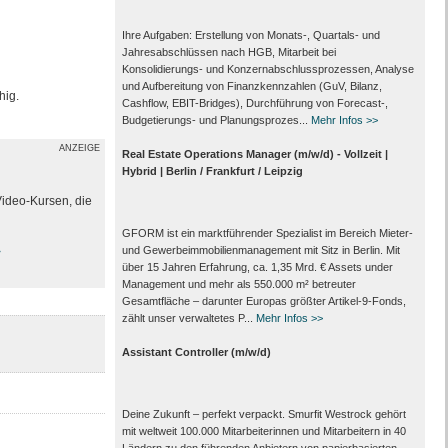
Ihre Aufgaben: Erstellung von Monats‑, Quartals‑ und
Jahresabschlüssen nach HGB, Mitarbeit bei
Konsolidierungs‑ und Konzernabschlussprozessen, Analyse
und Aufbereitung von Finanzkennzahlen (GuV, Bilanz,
hig.
Cashflow, EBIT-Bridges), Durchführung von Forecast‑,
Budgetierungs‑ und Planungsprozes...
Mehr Infos >>
ANZEIGE
Real Estate Operations Manager (m/w/d) - Vollzeit |
Hybrid | Berlin / Frankfurt / Leipzig
Video-Kursen, die
GFORM ist ein marktführender Spezialist im Bereich Mieter-
und Gewerbeimmobilienmanagement mit Sitz in Berlin. Mit
>
über 15 Jahren Erfahrung, ca. 1,35 Mrd. € Assets under
Management und mehr als 550.000 m² betreuter
Gesamtfläche – darunter Europas größter Artikel-9-Fonds,
zählt unser verwaltetes P...
Mehr Infos >>
Assistant Controller (m/w/d)
Deine Zukunft – perfekt verpackt. Smurfit Westrock gehört
mit weltweit 100.000 Mitarbeiter­innen und Mitarbeitern in 40