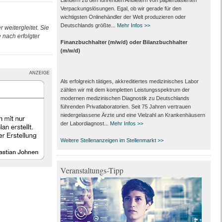
Ländern zu den führenden Anbietern von papier­basierten
Verpackungs­lösungen. Egal, ob wir gerade für den
wichtigsten Onlinehändler der Welt produzieren oder
Deutschlands größte...
Mehr Infos >>
 weitergleitet. Sie
nach erfolgter
Finanzbuchhalter (m/w/d) oder Bilanzbuchhalter
(m/w/d)
ANZEIGE
Als erfolgreich tätiges, akkreditiertes medizinisches Labor
zählen wir mit dem kompletten Leistungs­spektrum der
modernen medizinischen Diagnostik zu Deutschlands
führenden Privat­laboratorien. Seit 75 Jahren vertrauen
nieder­gelassene Ärzte und eine Vielzahl an Kranken­häusern
der Labor­diagnost...
Mehr Infos >>
Weitere Stellenanzeigen im Stellenmarkt >>
Veranstaltungs-Tipp