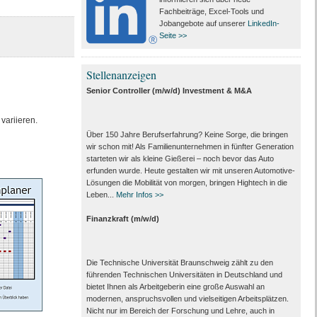
Fachbeiträge, Excel-Tools und
Jobangebote auf unserer
LinkedIn-
Seite >>
Stellenanzeigen
Senior Controller (m/w/d) Investment & M&A
variieren.
Über 150 Jahre Berufserfahrung? Keine Sorge, die bringen
wir schon mit! Als Familienunternehmen in fünfter Generation
starteten wir als kleine Gießerei – noch bevor das Auto
erfunden wurde. Heute gestalten wir mit unseren Automotive-
Lösungen die Mobilität von morgen, bringen Hightech in die
Leben...
Mehr Infos >>
Finanzkraft (m/w/d)
Die Technische Universität Braunschweig zählt zu den
führenden Technischen Universitäten in Deutschland und
bietet Ihnen als Arbeit­geberin eine große Auswahl an
modernen, anspruchsvollen und vielseitigen Arbeits­plätzen.
Nicht nur im Bereich der Forschung und Lehre, auch in