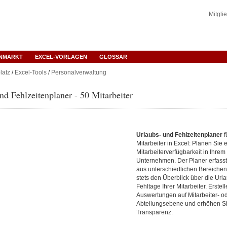
Mitgli
ENMARKT
EXCEL-VORLAGEN
GLOSSAR
latz
/
Excel-Tools
/
Personalverwaltung
nd Fehlzeitenplaner - 50 Mitarbeiter
Urlaubs- und Fehlzeitenplaner
f
Mitarbeiter in Excel: Planen Sie ef
Mitarbeiterverfügbarkeit in Ihrem
Unternehmen. Der Planer erfasst 
aus unterschiedlichen Bereichen
stets den Überblick über die Url
Fehltage Ihrer Mitarbeiter. Erstel
Auswertungen auf Mitarbeiter- o
Abteilungsebene und erhöhen Si
Transparenz.