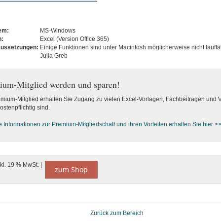
tem:
MS-Windows
n:
Excel (Version Office 365)
aussetzungen:
Einige Funktionen sind unter Macintosh möglicherweise nicht lauffä
Julia Greb
ium-Mitglied werden und sparen!
emium-Mitglied erhalten Sie Zugang zu vielen Excel-Vorlagen, Fachbeiträgen und 
ostenpflichtig sind.
e Informationen zur Premium-M
itgliedschaft und ihren Vorteilen erhalten Sie hier >
nkl. 19 % MwSt. |
zum Shop
Zurück zum Bereich