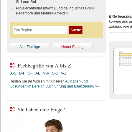
St. Leon-Rot
Projektcontroller (m/w/d), Lödige Industries GmbH,
Paderborn und Mobiles Arbeiten
Bitte beachte
können dort a
Zahlung von d
Alle Einträge
Neuer Eintrag
Fachbegriffe von A bis Z
A-C
D-F
G-I
J-L
M-R
S-U
V-Z
Testen Sie ihr Wissen mit unseren
Aufgaben und
Lösungen im Bereich Buchführung und Bilanzierung >>
Sie haben eine Frage?