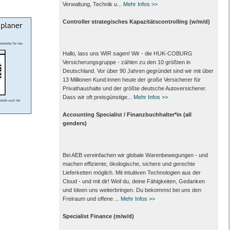
Verwaltung, Technik u...
Mehr Infos >>
Controller strategisches Kapazitätscontrolling (w/m/d)
Hallo, lass uns WIR sagen! Wir - die HUK-COBURG
Versicherungsgruppe - zählen zu den 10 größten in
Deutschland. Vor über 90 Jahren gegründet sind wir mit über
13 Millionen Kund:innen heute der große Versicherer für
Privathaushalte und der größte deutsche Autoversicherer.
Dass wir oft preisgünstige...
Mehr Infos >>
Accounting Specialist / Finanzbuchhalter*in (all
genders)
Bei AEB vereinfachen wir globale Warenbewegungen - und
machen effiziente, ökologische, sichere und gerechte
Lieferketten möglich. Mit intuitiven Technologien aus der
Cloud - und mit dir! Weil du, deine Fähigkeiten, Gedanken
und Ideen uns weiterbringen. Du bekommst bei uns den
Freiraum und offene ...
Mehr Infos >>
Specialist Finance (m/w/d)