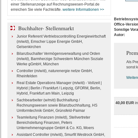
einer Stellenanzeige auf Rechnungswesen-Portal.de
erreichen Sie viele Fachkräfte.
weitere Informationen >>
Betriebssys
Office-Versio
Buchhalter- Stellenmarkt
Sonstige Vor
Autor:
Junior Referent Vertriebscontrolling Energiewirtschaft
(m/w/d), Emscher Lippe Energie GmbH,
Gelsenkirchen
Prem
Bilanzbuchalter Vermögensverwaltung und Orden
(m/w/d), Barmherzige Schwestern München Soziale
Als Pr
Werke gGmbH, München
sonst k
Controller (m/w/d), naturenergie netze GmbH,
Rheinfelden
Weiter
Real Estate Operations Manager (m/w/d) - Vollzeit |
Hybrid | Berlin / Frankfurt / Leipzig, GFORM, Berlin,
Hybrid, Frankfurt am Main, Leipzig
Sachbearbeiter (w/m/d) Buchhaltung /
40,00 EUR
i
Rechnungswesen sowie Bilanzbuchhaltung, HS
Umformtechnik GmbH, Grünsfeld-Paimar
Teamleitung Finanzen (m/w/d), Stellvertreter
Bereichsleitung Finanzen, Peters
Unternehmensgruppe GmbH & Co. KG, Moers
Assistant Controller (m/w/d), Smurfit Westrock GmbH,