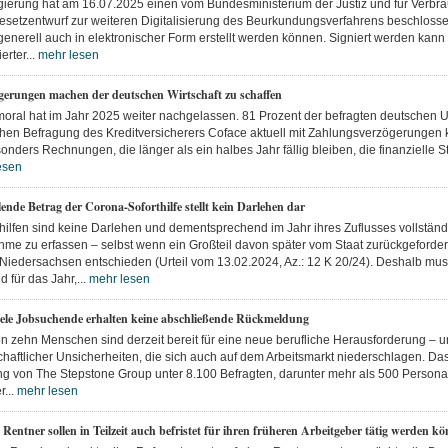
ierung hat am 16.07.2025 einen vom Bundesministerium der Justiz und für Verbr
esetzentwurf zur weiteren Digitalisierung des Beurkundungsverfahrens beschlos
 generell auch in elektronischer Form erstellt werden können. Signiert werden kan
ierter...
mehr lesen
erungen machen der deutschen Wirtschaft zu schaffen
oral hat im Jahr 2025 weiter nachgelassen. 81 Prozent der befragten deutschen 
ichen Befragung des Kreditversicherers Coface aktuell mit Zahlungsverzögerungen k
nders Rechnungen, die länger als ein halbes Jahr fällig bleiben, die finanzielle St
esen
ende Betrag der Corona-Soforthilfe stellt kein Darlehen dar
ilfen sind keine Darlehen und dementsprechend im Jahr ihres Zuflusses vollständ
me zu erfassen – selbst wenn ein Großteil davon später vom Staat zurückgefordert
 Niedersachsen entschieden (Urteil vom 13.02.2024, Az.: 12 K 20/24). Deshalb mus
 für das Jahr,...
mehr lesen
ele Jobsuchende erhalten keine abschließende Rückmeldung
n zehn Menschen sind derzeit bereit für eine neue berufliche Herausforderung – un
schaftlicher Unsicherheiten, die sich auch auf dem Arbeitsmarkt niederschlagen. Das
ng von The Stepstone Group unter 8.100 Befragten, darunter mehr als 500 Personal
...
mehr lesen
Rentner sollen in Teilzeit auch befristet für ihren früheren Arbeitgeber tätig werden k