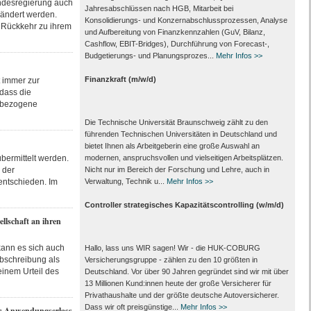
ndesregierung auch
Jahresabschlüssen nach HGB, Mitarbeit bei
eändert werden.
Konsolidierungs‑ und Konzernabschlussprozessen, Analyse
e Rückkehr zu ihrem
und Aufbereitung von Finanzkennzahlen (GuV, Bilanz,
Cashflow, EBIT-Bridges), Durchführung von Forecast‑,
Budgetierungs‑ und Planungsprozes...
Mehr Infos >>
Finanzkraft (m/w/d)
t immer zur
dass die
enbezogene
Die Technische Universität Braunschweig zählt zu den
führenden Technischen Universitäten in Deutschland und
bietet Ihnen als Arbeit­geberin eine große Auswahl an
bermittelt werden.
modernen, anspruchsvollen und vielseitigen Arbeits­plätzen.
 der
Nicht nur im Bereich der Forschung und Lehre, auch in
 entschieden. Im
Verwaltung, Technik u...
Mehr Infos >>
Controller strategisches Kapazitätscontrolling (w/m/d)
llschaft an ihren
kann es sich auch
Hallo, lass uns WIR sagen! Wir - die HUK-COBURG
bschreibung als
Versicherungsgruppe - zählen zu den 10 größten in
einem Urteil des
Deutschland. Vor über 90 Jahren gegründet sind wir mit über
13 Millionen Kund:innen heute der große Versicherer für
Privathaushalte und der größte deutsche Autoversicherer.
Dass wir oft preisgünstige...
Mehr Infos >>
er-Anwendungserlass