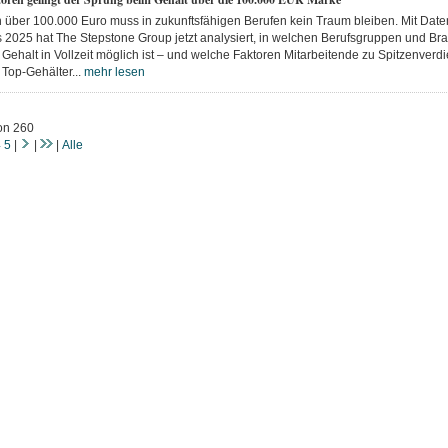
n über 100.000 Euro muss in zukunftsfähigen Berufen kein Traum bleiben. Mit Date
s 2025 hat The Stepstone Group jetzt analysiert, in welchen Berufsgruppen und Br
 Gehalt in Vollzeit möglich ist – und welche Faktoren Mitarbeitende zu Spitzenve
Top-Gehälter...
mehr lesen
on 260
4
5
|
|
|
Alle