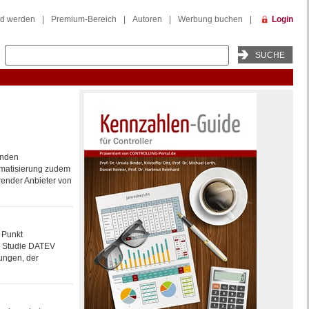
ed werden
|
Premium-Bereich
|
Autoren
|
Werbung buchen
|
Login
enden
tomatisierung zudem
hrender Anbieter von
 Punkt
er Studie DATEV
gungen, der