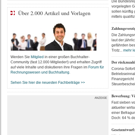
Die Bundesreg
vorgelegten G
Über 2.000 Artikel und Vorlagen
sollen künftig
mittels qualifiz
Zahlungsverzög
Die Zahlungsm
laut der jährl
gefährden beso
Trotz...
mehr l
Werden Sie
Mitglied
in einer großen Buchhalter-
Der rückzuzahl
Community (fast 12.000 Mitglieder!) und erhalten Zugriff
auf viele Inhalte und diskutieren ihre Fragen im
Forum für
Corona-Soforth
Rechnungswesen und Buchhaltung
.
Betriebseinnah
Finanzgericht
Sehen Sie hier die neuesten Fachbeiträge >>
Steuerbescheid
Bewerbung: Vi
ANZEIGE
Fast sieben vo
aktueller wirt
einer Befragu
Doch: 64 % der
Gesetzentwurf: 