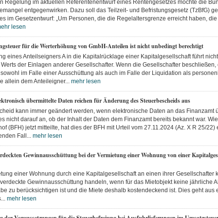
en Regelung im aktuellen Referentenentwurf eines Rentengesetzes möchte die Bu
emangel entgegenwirken. Dazu soll das Teilzeit- und Befristungsgesetz (TzBfG) g
 es im Gesetzentwurf: „Um Personen, die die Regelaltersgrenze erreicht haben, di
ehr lesen
steuer für die Werterhöhung von GmbH-Anteilen ist nicht unbedingt berechtigt
g eines Anteilseigners A in die Kapitalrücklage einer Kapitalgesellschaft führt nich
Werts der Einlagen anderer Gesellschafter. Wenn die Gesellschafter beschließen, 
sowohl im Falle einer Ausschüttung als auch im Falle der Liquidation als person
e allein dem Anteileigner...
mehr lesen
ektronisch übermittelte Daten reichen für Änderung des Steuerbescheids aus
cheid kann immer geändert werden, wenn elektronische Daten an das Finanzamt ü
 nicht darauf an, ob der Inhalt der Daten dem Finanzamt bereits bekannt war. Wie
f (BFH) jetzt mitteilte, hat dies der BFH mit Urteil vom 27.11.2024 (Az. X R 25/22)
nden Fall...
mehr lesen
erdeckten Gewinnausschüttung bei der Vermietung einer Wohnung von einer Kapitalgese
tung einer Wohnung durch eine Kapitalgesellschaft an einen ihrer Gesellschafter 
verdeckte Gewinnausschüttung handeln, wenn für das Mietobjekt keine jährliche A
e zu berücksichtigen ist und die Miete deshalb kostendeckend ist. Dies geht aus 
...
mehr lesen
g der Voraussetzungen für die Steuerbefreiung bei Ausfuhrlieferungen im Umsatzsteu