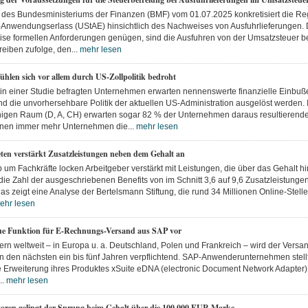
 des Bundesministeriums der Finanzen (BMF) vom 01.07.2025 konkretisiert die R
Anwendungserlass (UStAE) hinsichtlich des Nachweises von Ausfuhrlieferungen.
se formellen Anforderungen genügen, sind die Ausfuhren von der Umsatzsteuer befr
iben zufolge, den...
mehr lesen
hlen sich vor allem durch US-Zollpolitik bedroht
 in einer Studie befragten Unternehmen erwarten nennenswerte finanzielle Einbuße
und die unvorhersehbare Politik der aktuellen US-Administration ausgelöst werden. 
igen Raum (D, A, CH) erwarten sogar 82 % der Unternehmen daraus resultierende 
nen immer mehr Unternehmen die...
mehr lesen
eten verstärkt Zusatzleistungen neben dem Gehalt an
um Fachkräfte locken Arbeitgeber verstärkt mit Leistungen, die über das Gehalt h
die Zahl der ausgeschriebenen Benefits von im Schnitt 3,6 auf 9,6 Zusatzleistunge
Das zeigt eine Analyse der Bertelsmann Stiftung, die rund 34 Millionen Online-Stel
ehr lesen
neue Funktion für E-Rechnungs-Versand aus SAP vor
ern weltweit – in Europa u. a. Deutschland, Polen und Frankreich – wird der Versa
 den nächsten ein bis fünf Jahren verpflichtend. SAP-Anwenderunternehmen stellt
ne Erweiterung ihres Produktes xSuite eDNA (electronic Document Network Adapter)
..
mehr lesen
toren gelingt der Sprung beim Gehalt über die 100.000 EUR Marke