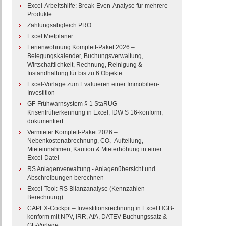
Excel-Arbeitshilfe: Break-Even-Analyse für mehrere
Produkte
Zahlungsabgleich PRO
Excel Mietplaner
Ferienwohnung Komplett-Paket 2026 –
Belegungskalender, Buchungsverwaltung,
Wirtschaftlichkeit, Rechnung, Reinigung &
Instandhaltung für bis zu 6 Objekte
Excel-Vorlage zum Evaluieren einer Immobilien-
Investition
GF-Frühwarnsystem § 1 StaRUG –
Krisenfrüherkennung in Excel, IDW S 16-konform,
dokumentiert
Vermieter Komplett-Paket 2026 –
Nebenkostenabrechnung, CO₂-Aufteilung,
Mieteinnahmen, Kaution & Mieterhöhung in einer
Excel-Datei
RS Anlagenverwaltung - Anlagenübersicht und
Abschreibungen berechnen
Excel-Tool: RS Bilanzanalyse (Kennzahlen
Berechnung)
CAPEX-Cockpit – Investitionsrechnung in Excel HGB-
konform mit NPV, IRR, AfA, DATEV-Buchungssatz &
GF-Vorlage