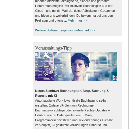
machen effiziente, ökologische, sichere und gerechte
Lieferketten möglich. Mit intuitiven Technologien aus der
Cloud - und mit dir! Weil du, deine Fähigkeiten, Gedanken
und Ideen uns weiterbringen. Du bekommst bei uns den
Freiraum und offene ...
Mehr Infos >>
Weitere Stellenanzeigen im Stellenmarkt >>
Veranstaltungs-Tipp
Neues Seminar: Rechnungsprüfung, Buchung &
Reports mit KI
Automatisierte Workflows für die Buchhaltung selbst
erstellen: Einlesen/Prüfen von Rechnungen,
Buchungsvorschläge oder aktuelle Rechts-Updates –
Erfahre, wie du Datenquellen wie E-Mails,
Programmierschnittstellen und Texterkennungs-Dienste
verknüpfst, KI-gestützte Validierungen einbaust und