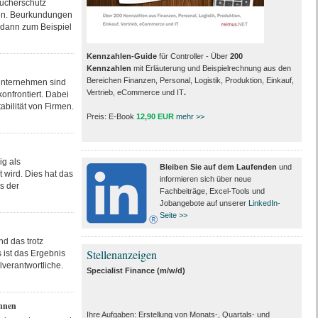
aucherschutz
sen. Beurkundungen
n dann zum Beispiel
Kennzahlen-Guide
für Controller - Über
200
Kennzahlen
mit Erläuterung und Beispielrechnung aus den
Bereichen Finanzen, Personal, Logistik, Produktion, Einkauf,
Unternehmen sind
Vertrieb, eCommerce und IT
.
onfrontiert. Dabei
abilität von Firmen.
Preis: E-Book
12,90 EUR
mehr >>
ig als
Bleiben Sie auf dem Laufenden
und
 wird. Dies hat das
informieren sich über neue
s der
Fachbeiträge, Excel-Tools und
Jobangebote auf unserer
LinkedIn-
Seite >>
d das trotz
Stellenanzeigen
 ist das Ergebnis
verantwortliche.
Specialist Finance (m/w/d)
önnen
Ihre Aufgaben: Erstellung von Monats‑, Quartals‑ und