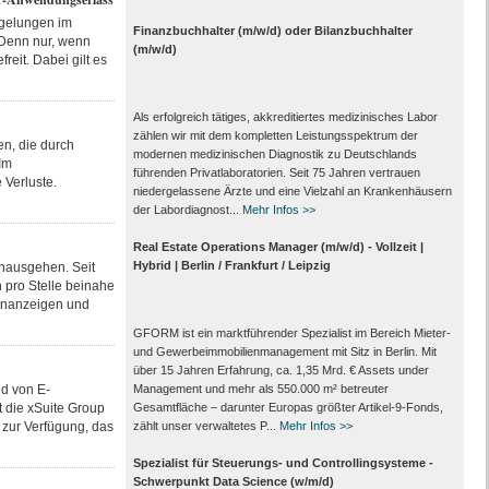
egelungen im
Finanzbuchhalter (m/w/d) oder Bilanzbuchhalter
 Denn nur, wenn
(m/w/d)
eit. Dabei gilt es
Als erfolgreich tätiges, akkreditiertes medizinisches Labor
zählen wir mit dem kompletten Leistungs­spektrum der
n, die durch
modernen medizinischen Diagnostik zu Deutschlands
Im
führenden Privat­laboratorien. Seit 75 Jahren vertrauen
Verluste.
nieder­gelassene Ärzte und eine Vielzahl an Kranken­häusern
der Labor­diagnost...
Mehr Infos >>
Real Estate Operations Manager (m/w/d) - Vollzeit |
Hybrid | Berlin / Frankfurt / Leipzig
inausgehen. Seit
n pro Stelle beinahe
lenanzeigen und
GFORM ist ein marktführender Spezialist im Bereich Mieter-
und Gewerbeimmobilienmanagement mit Sitz in Berlin. Mit
über 15 Jahren Erfahrung, ca. 1,35 Mrd. € Assets under
nd von E-
Management und mehr als 550.000 m² betreuter
 die xSuite Group
Gesamtfläche – darunter Europas größter Artikel-9-Fonds,
 zur Verfügung, das
zählt unser verwaltetes P...
Mehr Infos >>
Spezialist für Steuerungs- und Controllingsysteme -
Schwerpunkt Data Science (w/m/d)