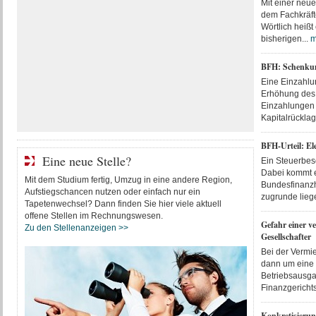
Mit einer neu
dem Fachkräft
Wörtlich heißt
bisherigen...
m
BFH: Schenkung
Eine Einzahlun
Erhöhung des 
Einzahlungen 
Kapitalrücklag
BFH-Urteil: El
Eine neue Stelle?
Ein Steuerbes
Dabei kommt es
Mit dem Studium fertig, Umzug in eine andere Region,
Bundesfinanzho
Aufstiegschancen nutzen oder einfach nur ein
zugrunde liege
Tapetenwechsel? Dann finden Sie hier viele aktuell
offene Stellen im Rechnungswesen.
Gefahr einer v
Zu den Stellenanzeigen >>
Gesellschafter
Bei der Vermie
dann um eine 
Betriebsausgab
Finanzgerichts
Konkretisierun