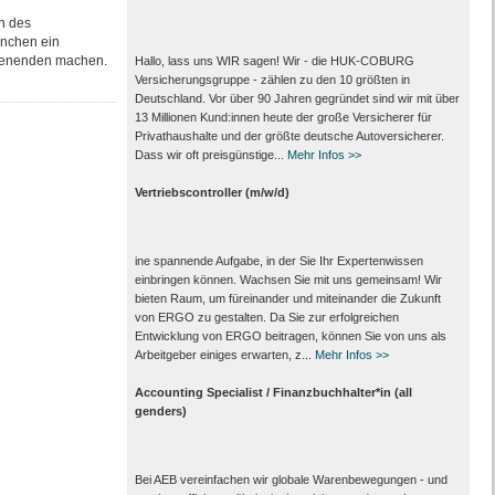
n des
anchen ein
rdienenden machen.
Hallo, lass uns WIR sagen! Wir - die HUK-COBURG
Versicherungsgruppe - zählen zu den 10 größten in
Deutschland. Vor über 90 Jahren gegründet sind wir mit über
13 Millionen Kund:innen heute der große Versicherer für
Privathaushalte und der größte deutsche Autoversicherer.
Dass wir oft preisgünstige...
Mehr Infos >>
Vertriebscontroller (m/w/d)
ine spannende Aufgabe, in der Sie Ihr Expertenwissen
einbringen können. Wachsen Sie mit uns gemeinsam! Wir
bieten Raum, um füreinander und miteinander die Zukunft
von ERGO zu gestalten. Da Sie zur erfolgreichen
Entwicklung von ERGO beitragen, können Sie von uns als
Arbeitgeber einiges erwarten, z...
Mehr Infos >>
Accounting Specialist / Finanzbuchhalter*in (all
genders)
Bei AEB vereinfachen wir globale Warenbewegungen - und