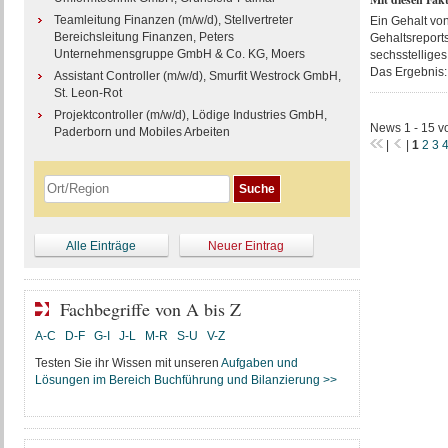
Teamleitung Finanzen (m/w/d), Stellvertreter
Ein Gehalt vo
Bereichsleitung Finanzen, Peters
Gehaltsreport
Unternehmensgruppe GmbH & Co. KG, Moers
sechsstelliges
Das Ergebnis: 
Assistant Controller (m/w/d), Smurfit Westrock GmbH,
St. Leon-Rot
Projektcontroller (m/w/d), Lödige Industries GmbH,
News 1 - 15 v
Paderborn und Mobiles Arbeiten
|
|
1
2
3
Alle Einträge
Neuer Eintrag
Fachbegriffe von A bis Z
A-C
D-F
G-I
J-L
M-R
S-U
V-Z
Testen Sie ihr Wissen mit unseren
Aufgaben und
Lösungen im Bereich Buchführung und Bilanzierung >>