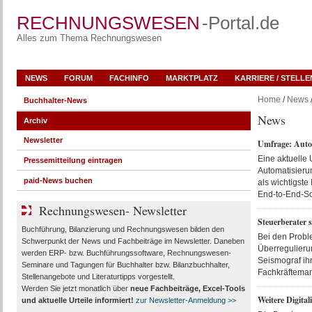
RECHNUNGSWESEN
-Portal.de
Alles zum Thema Rechnungswesen
NEWS
FORUM
FACHINFO
MARKTPLATZ
KARRIERE / STELL
Home
/
News
Buchhalter-News
News
Archiv
Newsletter
Umfrage: Autom
Eine aktuelle
Pressemitteilung eintragen
Automatisierun
paid-News buchen
als wichtigste
End-to-End-So
Rechnungswesen- Newsletter
Steuerberater 
Buchführung, Bilanzierung und Rechnungswesen bilden den
Bei den Proble
Schwerpunkt der News und Fachbeiträge im Newsletter. Daneben
Überregulierun
werden ERP- bzw. Buchführungssoftware, Rechnungswesen-
Seismograf ihr
Seminare und Tagungen für Buchhalter bzw. Bilanzbuchhalter,
Fachkräfteman
Stellenangebote und Literaturtipps vorgestellt.
Werden Sie jetzt monatlich über
neue Fachbeiträge, Excel-Tools
Weitere Digita
und aktuelle Urteile
informiert!
zur Newsletter-Anmeldung >>