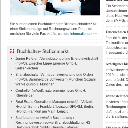
Ein Schreiben
Umsatzsteuer-
diese Nachwei
dem BMF-Schre
Sie suchen einen Buchhalter oder Bilanzbuchhalter? Mit
einer Stellenanzeige auf Rechnungswesen-Portal.de
Unternehmen fü
erreichen Sie viele Fachkräfte.
weitere Informationen >>
Fast 60 % der
Zollkonflikte 
deutschsprach
Buchhalter- Stellenmarkt
Insgesamt ord
Junior Referent Vertriebscontrolling Energiewirtschaft
(m/w/d), Emscher Lippe Energie GmbH,
Arbeitgeber bi
Gelsenkirchen
Im Wettbewerb 
Bilanzbuchalter Vermögensverwaltung und Orden
2019 hat sich 
(m/w/d), Barmherzige Schwestern München Soziale
verdreifacht. 
Werke gGmbH, München
Daten des...
m
Controller (m/w/d), naturenergie netze GmbH,
Rheinfelden
xSuite stellt 
Real Estate Operations Manager (m/w/d) - Vollzeit |
In vielen Länd
Hybrid | Berlin / Frankfurt / Leipzig, GFORM, Berlin,
Rechnungen in
Hybrid, Frankfurt am Main, Leipzig
dafür jetzt ei
die Erstellung.
Sachbearbeiter (w/m/d) Buchhaltung /
Rechnungswesen sowie Bilanzbuchhaltung, HS
Umformtechnik GmbH, Grünsfeld-Paimar
Mit diesen Fak