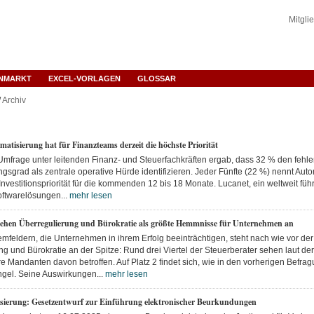
Mitgli
ENMARKT
EXCEL-VORLAGEN
GLOSSAR
/
Archiv
atisierung hat für Finanzteams derzeit die höchste Priorität
 Umfrage unter leitenden Finanz- und Steuerfachkräften ergab, dass 32 % den fehl
gsgrad als zentrale operative Hürde identifizieren. Jeder Fünfte (22 %) nennt Au
 Investitionspriorität für die kommenden 12 bis 18 Monate. Lucanet, ein weltweit fü
ftwarelösungen...
mehr lesen
sehen Überregulierung und Bürokratie als größte Hemmnisse für Unternehmen an
mfeldern, die Unternehmen in ihrem Erfolg beeinträchtigen, steht nach wie vor der
g und Bürokratie an der Spitze: Rund drei Viertel der Steuerberater sehen laut d
e Mandanten davon betroffen. Auf Platz 2 findet sich, wie in den vorherigen Befra
gel. Seine Auswirkungen...
mehr lesen
lisierung: Gesetzentwurf zur Einführung elektronischer Beurkundungen