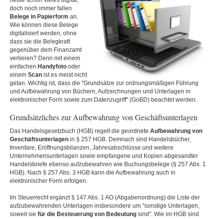
heute schon vieles digital,
doch noch immer fallen
Belege in Papierform
an.
Wie können diese Belege
digitalisiert werden, ohne
dass sie die Belegkraft
gegenüber dem Finanzamt
verlieren? Denn mit einem
einfachen
Handyfoto
oder
einem
Scan
ist es meist nicht
getan. Wichtig ist, dass die "Grundsätze zur ordnungsmäßigen Führung
und Aufbewahrung von Büchern, Aufzeichnungen und Unterlagen in
elektronischer Form sowie zum Datenzugriff" (GoBD) beachtet werden.
Grundsätzliches zur Aufbewahrung von Geschäftsunterlagen
Das Handelsgesetzbuch (HGB) regelt die geordnete
Aufbewahrung von
Geschäftsunterlagen
in § 257 HGB. Demnach sind Handelsbücher,
Inventare, Eröffnungsbilanzen, Jahresabschlüsse und weitere
Unternehmensunterlagen sowie empfangene und Kopien abgesandter
Handelsbriefe ebenso aufzubewahren wie Buchungsbelege (§ 257 Abs. 1
HGB). Nach § 257 Abs. 3 HGB kann die Aufbewahrung auch in
elektronischer Form erfolgen.
Im Steuerrecht ergänzt § 147 Abs. 1 AO (Abgabenordnung) die Liste der
aufzubewahrenden Unterlagen insbesondere um "sonstige Unterlagen,
soweit sie
für die Besteuerung von Bedeutung
sind". Wie im HGB sind