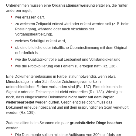
Unternehmen müssen eine
Organisationsanweisung
erstellen, die "unter
anderem regelt,
wer erfassen darf,
zu welchem Zeitpunkt erfasst wird oder erfasst werden soll (z. B. beim
Posteingang, während oder nach Abschluss der
Vorgangsbearbeitung),
welches Schriftgut erfasst wird,
ob eine bildliche oder inhaltliche Übereinstimmung mit dem Original
erforderlich ist,
wie die Qualitätskontrolle auf Lesbarkeit und Vollständigkeit und
wie die Protokollierung von Fehlern zu erfolgen hat" (Rz. 136).
Eine Dokumentenerfassung in Farbe ist nur notwendig, wenn etwa
Minusbeträge in roter Schrift oder Zeichnungsvermerke in
unterschiedlichen Farben vorhanden sind (Rz. 137). Eine elektronische
Signatur oder ein Zeitstempel ist nicht erforderlich (Rz. 138). Wichtig ist
noch, dass eingescannte Dokumente
nicht mehr auf dem Papier
weiterbearbeitet
werden dürfen. Geschieht dies doch, muss das
Dokument erneut eingescannt und mit dem ursprünglichen Scan verknüpft
werden (Rz. 139).
Zudem sollten beim Scannen ein paar
grundsätzliche Dinge beachtet
werden:
Die Dokumente sollten mit einer Auflösung von 300 dpi (dots per