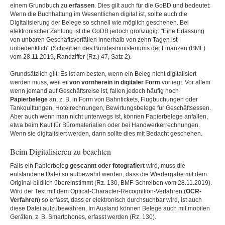
einem Grundbuch zu
erfassen
. Dies gilt auch für die GoBD und bedeutet:
Wenn die Buchhaltung im Wesentlichen digital ist, sollte auch die
Digitalisierung der Belege so schnell wie möglich geschehen. Bei
elektronischer Zahlung ist die GoDB jedoch großzügig: "Eine Erfassung
von unbaren Geschäftsvorfällen innerhalb von zehn Tagen ist
unbedenklich" (Schreiben des Bundesministeriums der Finanzen (BMF)
vom 28.11.2019, Randziffer (Rz.) 47, Satz 2).
Grundsätzlich gilt: Es ist am besten, wenn ein Beleg nicht digitalisiert
werden muss, weil er
von vornherein in digitaler Form
vorliegt. Vor allem
wenn jemand auf Geschäftsreise ist, fallen jedoch häufig noch
Papierbelege
an, z. B. in Form von Bahntickets, Flugbuchungen oder
Tankquittungen, Hotelrechnungen, Bewirtungsbelege für Geschäftsessen.
Aber auch wenn man nicht unterwegs ist, können Papierbelege anfallen,
etwa beim Kauf für Büromaterialien oder bei Handwerkerrechnungen.
Wenn sie digitalisiert werden, dann sollte dies mit Bedacht geschehen.
Beim Digitalisieren zu beachten
Falls ein Papierbeleg
gescannt oder fotografiert
wird, muss die
entstandene Datei so aufbewahrt werden, dass die Wiedergabe mit dem
Original bildlich übereinstimmt (Rz. 130, BMF-Schreiben vom 28.11.2019).
Wird der Text mit dem Optical-Character-Recognition-Verfahren (
OCR-
Verfahren
) so erfasst, dass er elektronisch durchsuchbar wird, ist auch
diese Datei aufzubewahren. Im Ausland können Belege auch mit mobilen
Geräten, z. B. Smartphones, erfasst werden (Rz. 130).