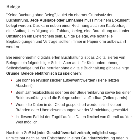
Belege
"Keine Buchung ohne Beleg", lautet ein eherner Grundsatz der
Buchführung.
Jede Ausgabe oder Einnahme
muss mit einem Dokument
belegt
werden. Das kann neben einer Rechnung auch ein Kaufvertrag,
eine Auftragsbestätigung, ein Zahlungsbeleg, eine Barquittung und unter
Umständen ein Lieferschein sein. Einige Belege, wie notarielle
Beglaubigungen und Verträge, sollten immer in Papierform aufbewahrt
werden.
Bei einer ohnehin digitalisierten Buchhaltung ist das Digitalisieren von
Belegen ein folgerichtiger Schritt. Aber auch für Kleinunternehmer,
Selbstständige und Freiberufler ohne digitale Buchhaltung gibt es einige
Gründe
,
Belege elektronisch zu speichern
:
Sie können revisionssicher aufbewahrt werden (siehe letzten
Abschnitt).
Beim Jahresabschluss oder bei der Steuererklärung sowie bei einer
Betriebsprüfung sind die Belege schnell auffindbar (Zeitersparnis).
Wenn die Daten in der Cloud gespeichert werden, sind sie bei
Bränden oder Überschwemmungen vor der Vernichtung geschützt.
In diesem Fall ist der Zugriff auf die Daten flexibel von überall auf der
Welt möglich.
Nach den GoB ist jeder
Geschäftsvorfall zeitnah
, möglichst sogar
unmittelbar nach seiner Entstehung in einer Grundaufzeichnung oder in