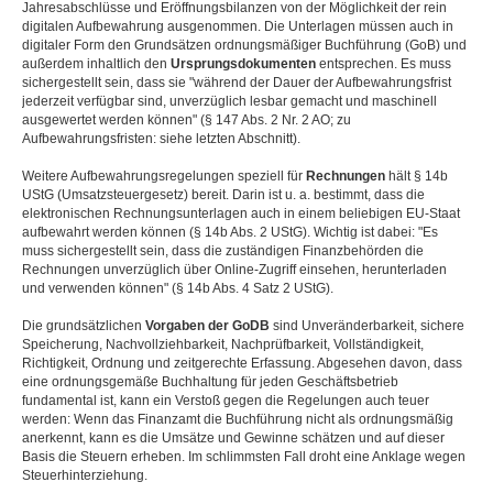
Jahresabschlüsse und Eröffnungsbilanzen von der Möglichkeit der rein
digitalen Aufbewahrung ausgenommen. Die Unterlagen müssen auch in
digitaler Form den Grundsätzen ordnungsmäßiger Buchführung (GoB) und
außerdem inhaltlich den
Ursprungsdokumenten
entsprechen. Es muss
sichergestellt sein, dass sie "während der Dauer der Aufbewahrungsfrist
jederzeit verfügbar sind, unverzüglich lesbar gemacht und maschinell
ausgewertet werden können" (§ 147 Abs. 2 Nr. 2 AO; zu
Aufbewahrungsfristen: siehe letzten Abschnitt).
Weitere Aufbewahrungsregelungen speziell für
Rechnungen
hält § 14b
UStG (Umsatzsteuergesetz) bereit. Darin ist u. a. bestimmt, dass die
elektronischen Rechnungsunterlagen auch in einem beliebigen EU-Staat
aufbewahrt werden können (§ 14b Abs. 2 UStG). Wichtig ist dabei: "Es
muss sichergestellt sein, dass die zuständigen Finanzbehörden die
Rechnungen unverzüglich über Online-Zugriff einsehen, herunterladen
und verwenden können" (§ 14b Abs. 4 Satz 2 UStG).
Die grundsätzlichen
Vorgaben der GoDB
sind Unveränderbarkeit, sichere
Speicherung, Nachvollziehbarkeit, Nachprüfbarkeit, Vollständigkeit,
Richtigkeit, Ordnung und zeitgerechte Erfassung. Abgesehen davon, dass
eine ordnungsgemäße Buchhaltung für jeden Geschäftsbetrieb
fundamental ist, kann ein Verstoß gegen die Regelungen auch teuer
werden: Wenn das Finanzamt die Buchführung nicht als ordnungsmäßig
anerkennt, kann es die Umsätze und Gewinne schätzen und auf dieser
Basis die Steuern erheben. Im schlimmsten Fall droht eine Anklage wegen
Steuerhinterziehung.