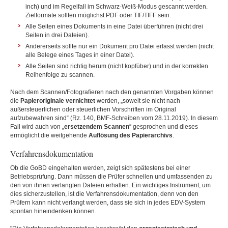
inch) und im Regelfall im Schwarz-Weiß-Modus gescannt werden.
Zielformate sollten möglichst PDF oder TIF/TIFF sein.
Alle Seiten eines Dokuments in eine Datei überführen (nicht drei
Seiten in drei Dateien).
Andererseits sollte nur ein Dokument pro Datei erfasst werden (nicht
alle Belege eines Tages in einer Datei).
Alle Seiten sind richtig herum (nicht kopfüber) und in der korrekten
Reihenfolge zu scannen.
Nach dem Scannen/Fotografieren nach den genannten Vorgaben können
die
Papieroriginale vernichtet
werden, „soweit sie nicht nach
außersteuerlichen oder steuerlichen Vorschriften im Original
aufzubewahren sind“ (Rz. 140, BMF-Schreiben vom 28.11.2019). In diesem
Fall wird auch von „
ersetzendem Scannen
“ gesprochen und dieses
ermöglicht die weitgehende
Auflösung des Papierarchivs
.
Verfahrensdokumentation
Ob die GoBD eingehalten werden, zeigt sich spätestens bei einer
Betriebsprüfung. Dann müssen die Prüfer schnellen und umfassenden zu
den von ihnen verlangten Dateien erhalten. Ein wichtiges Instrument, um
dies sicherzustellen, ist die Verfahrensdokumentation, denn von den
Prüfern kann nicht verlangt werden, dass sie sich in jedes EDV-System
spontan hineindenken können.