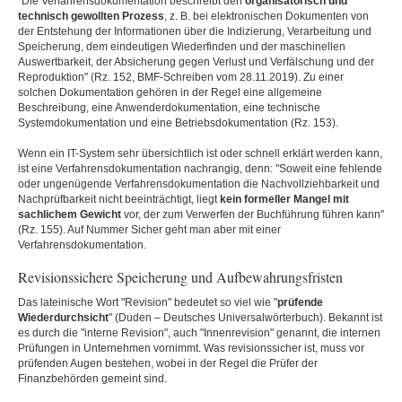
"Die Verfahrensdokumentation beschreibt den
organisatorisch und
technisch gewollten Prozess
, z. B. bei elektronischen Dokumenten von
der Entstehung der Informationen über die Indizierung, Verarbeitung und
Speicherung, dem eindeutigen Wiederfinden und der maschinellen
Auswertbarkeit, der Absicherung gegen Verlust und Verfälschung und der
Reproduktion" (Rz. 152, BMF-Schreiben vom 28.11.2019). Zu einer
solchen Dokumentation gehören in der Regel eine allgemeine
Beschreibung, eine Anwenderdokumentation, eine technische
Systemdokumentation und eine Betriebsdokumentation (Rz. 153).
Wenn ein IT-System sehr übersichtlich ist oder schnell erklärt werden kann,
ist eine Verfahrensdokumentation nachrangig, denn: "Soweit eine fehlende
oder ungenügende Verfahrensdokumentation die Nachvollziehbarkeit und
Nachprüfbarkeit nicht beeinträchtigt, liegt
kein formeller Mangel mit
sachlichem Gewicht
vor, der zum Verwerfen der Buchführung führen kann"
(Rz. 155). Auf Nummer Sicher geht man aber mit einer
Verfahrensdokumentation.
Revisionssichere Speicherung und Aufbewahrungsfristen
Das lateinische Wort "Revision" bedeutet so viel wie "
prüfende
Wiederdurchsicht
" (Duden – Deutsches Universalwörterbuch). Bekannt ist
es durch die "interne Revision", auch "Innenrevision" genannt, die internen
Prüfungen in Unternehmen vornimmt. Was revisionssicher ist, muss vor
prüfenden Augen bestehen, wobei in der Regel die Prüfer der
Finanzbehörden gemeint sind.