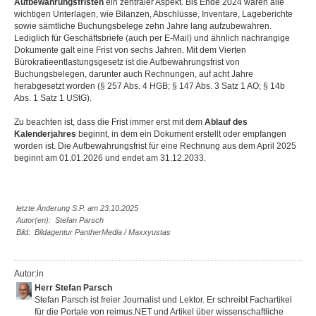
Aufbewahrungsfristen
ein zentraler Aspekt. Bis Ende 2024 waren alle
wichtigen Unterlagen, wie Bilanzen, Abschlüsse, Inventare, Lageberichte
sowie sämtliche Buchungsbelege zehn Jahre lang aufzubewahren.
Lediglich für Geschäftsbriefe (auch per E-Mail) und ähnlich nachrangige
Dokumente galt eine Frist von sechs Jahren. Mit dem Vierten
Bürokratieentlastungsgesetz ist die Aufbewahrungsfrist von
Buchungsbelegen, darunter auch Rechnungen, auf acht Jahre
herabgesetzt worden (§ 257 Abs. 4 HGB; § 147 Abs. 3 Satz 1 AO; § 14b
Abs. 1 Satz 1 UStG).
Zu beachten ist, dass die Frist immer erst mit dem
Ablauf des
Kalenderjahres
beginnt, in dem ein Dokument erstellt oder empfangen
worden ist. Die Aufbewahrungsfrist für eine Rechnung aus dem April 2025
beginnt am 01.01.2026 und endet am 31.12.2033.
letzte Änderung S.P. am 23.10.2025
Autor(en): Stefan Parsch
Bild: Bildagentur PantherMedia / Maxxyustas
Autor:in
Herr Stefan Parsch
Stefan Parsch ist freier Journalist und Lektor. Er schreibt Fachartikel
für die Portale von reimus.NET und Artikel über wissenschaftliche