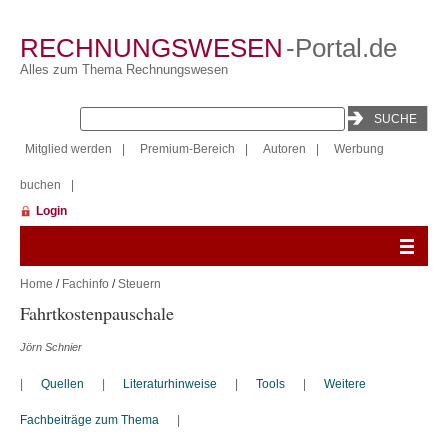
RECHNUNGSWESEN
-Portal.de
Alles zum Thema Rechnungswesen
Mitglied werden
|
Premium-Bereich
|
Autoren
|
Werbung
buchen
|
Login
Home
/
Fachinfo
/
Steuern
Fahrtkostenpauschale
Jörn Schnier
|
Quellen
|
Literaturhinweise
|
Tools
|
Weitere
Fachbeiträge zum Thema
|