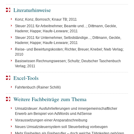
Literaturhinweise
Konz; Konz, Borrosch; Knaur TB; 2011
Steuer 2011 für Arbeitnehmer, Beamte und...; Dittmann, Geckle,
Haderer, Happe; Haufe-Lexware; 2011
Steuer 2011 für Unternehmer, Selbstständige...; Dittmann, Geckle,
Haderer, Happe; Haufe-Lexware; 2011
Reise- und Bewirtungskosten; Richter, Breuer, Knebel; Nwb Verlag;
2010
Basiswissen Rechnungswesen; Schultz; Deutscher Taschenbuch
Verlag; 2011
Excel-Tools
Fahrtenbuch (Rainer Schilli)
Weitere Fachbeiträge zum Thema
Umsatzsteuer: Ausfuhrlieferungen und innergemeinschaftlicher
Erwerb am Beispiel von AdWords und AdSense
Voraussetzungen einer Ansparabschreibung
Neues Umsatzsteuersystem soll Steuerbetrug vorbeugen
Mehr Freiheiten als Freiberufler – doch welche Tätigkeiten gehören