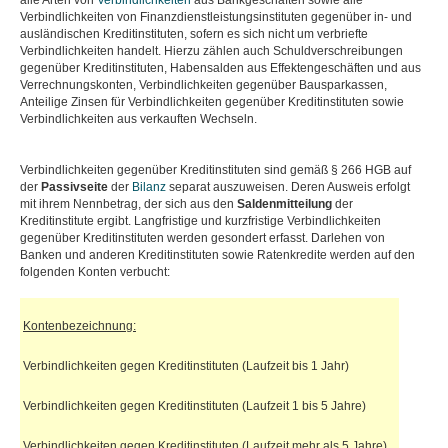
alle Arten von
Verbindlichkeiten
aus Bankgeschäften sowie alle
Verbindlichkeiten von Finanzdienstleistungsinstituten gegenüber in- und
ausländischen Kreditinstituten, sofern es sich nicht um verbriefte
Verbindlichkeiten handelt. Hierzu zählen auch Schuldverschreibungen
gegenüber Kreditinstituten, Habensalden aus Effektengeschäften und aus
Verrechnungskonten, Verbindlichkeiten gegenüber Bausparkassen,
Anteilige Zinsen für Verbindlichkeiten gegenüber Kreditinstituten sowie
Verbindlichkeiten aus verkauften Wechseln.
Verbindlichkeiten gegenüber Kreditinstituten sind gemäß § 266 HGB auf
der
Passivseite
der
Bilanz
separat auszuweisen. Deren Ausweis erfolgt
mit ihrem Nennbetrag, der sich aus den
Saldenmitteilung
der
Kreditinstitute ergibt. Langfristige und kurzfristige Verbindlichkeiten
gegenüber Kreditinstituten werden gesondert erfasst. Darlehen von
Banken und anderen Kreditinstituten sowie Ratenkredite werden auf den
folgenden Konten verbucht:
Kontenbezeichnung:
Verbindlichkeiten gegen Kreditinstituten (Laufzeit bis 1 Jahr)
Verbindlichkeiten gegen Kreditinstituten (Laufzeit 1 bis 5 Jahre)
Verbindlichkeiten gegen Kreditinstituten (Laufzeit mehr als 5 Jahre)