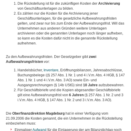
Die Rückstellung ist für die zukünftigen Kosten der
Archivierung
von Geschäftsunterlagen zu bilden.
Es zählen nur die Kosten für die Archivierung jener
Geschäftsunterlagen, für die gesetzliche Aufbewahrungsfristen
gelten, und zwar nur bis zum Ende der Aufbewahrungsfrist. Will das
Unternehmen aus anderen Gründen weitere Unterlagen
archivieren oder die genannten Unterlagen noch länger aufheben,
so kann es die Kosten dafür nicht in die genannte Rückstellung
aufnehmen.
Zu den Aufbewahrungsfristen. Der Gesetzgeber gibt
zwei
Aufbewahrungsfristen
vor:
Handelsbücher,
Inventare
, Eröffnungsbilanzen, Jahresabschlüsse,
Buchungsbelege ((§ 257 Abs. 1 Nr. 1 und 4 i.V.m. Abs. 4 HGB, § 147
Abs. 1 Nr. 1 und 4 i.V.m. Abs. 3 AO) sowie Ein- und
Ausgangsrechnungen (§ 14b UStG) sind
10 Jahre
aufzubewahren.
Für Geschäftsbriefe und die Kopien abgesandter Geschäftsbriefe
gilt eine Aufbewahrungsfrist von
6 Jahren
(§ 257 Abs. 1 Nr. 2 und 3
i.V.m. Abs. 4 HGB, § 147 Abs. 1 Nr. 2 und 3 i.V.m. Abs. 3 AO).
Die
Oberfinanzdirektion Magdeburg
hat in einer Verfügung vom
21.09.2006 die Kosten genannt, die ein Unternehmen in die Rückstellung
einbeziehen muss:
Einmaliger
Aufwand
für die Einlagerung der am Bilanzstichtag noch