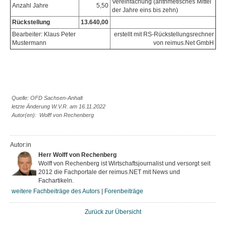
Vereinfachung (arithmetisches Mittel
Anzahl Jahre
5,50
der Jahre eins bis zehn)
Rückstellung
13.640,00
Bearbeiter: Klaus Peter
erstellt mit RS-Rückstellungsrechner
Mustermann
von reimus.Net GmbH
Quelle: OFD Sachsen-Anhalt
letzte Änderung W.V.R. am 16.11.2022
Autor(en): Wolff von Rechenberg
Autor:in
Herr Wolff von Rechenberg
Wolff von Rechenberg ist Wirtschaftsjournalist und versorgt seit
2012 die Fachportale der reimus.NET mit News und
Fachartikeln.
weitere Fachbeiträge des Autors
|
Forenbeiträge
Zurück zur Übersicht