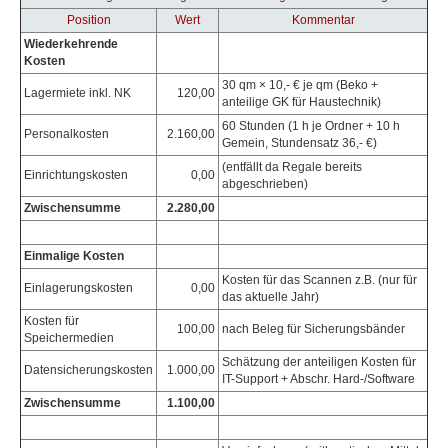
Position
Wert
Kommentar
Wiederkehrende
Kosten
30 qm × 10,- € je qm (Beko +
Lagermiete inkl. NK
120,00
anteilige GK für Haustechnik)
60 Stunden (1 h je Ordner + 10 h
Personalkosten
2.160,00
Gemein, Stundensatz 36,- €)
(entfällt da Regale bereits
Einrichtungskosten
0,00
abgeschrieben)
Zwischensumme
2.280,00
Einmalige Kosten
Kosten für das Scannen z.B. (nur für
Einlagerungskosten
0,00
das aktuelle Jahr)
Kosten für
100,00
nach Beleg für Sicherungsbänder
Speichermedien
Schätzung der anteiligen Kosten für
Datensicherungskosten
1.000,00
IT-Support + Abschr. Hard-/Software
Zwischensumme
1.100,00