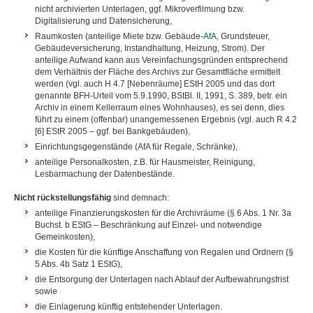
nicht archivierten Unterlagen, ggf. Mikroverfilmung bzw.
Digitalisierung und Datensicherung,
Raumkosten (anteilige Miete bzw. Gebäude-
AfA
, Grundsteuer,
Gebäudeversicherung, Instandhaltung, Heizung, Strom). Der
anteilige Aufwand kann aus Vereinfachungsgründen entsprechend
dem Verhältnis der Fläche des Archivs zur Gesamtfläche ermittelt
werden (vgl. auch H 4.7 [Nebenräume] EStH 2005 und das dort
genannte BFH-Urteil vom 5.9.1990, BStBl. II, 1991, S. 389, betr. ein
Archiv in einem Kellerraum eines Wohnhauses), es sei denn, dies
führt zu einem (offenbar) unangemessenen Ergebnis (vgl. auch R 4.2
[6] EStR 2005 – ggf. bei Bankgebäuden),
Einrichtungsgegenstände (AfA für Regale, Schränke),
anteilige Personalkosten, z.B. für Hausmeister, Reinigung,
Lesbarmachung der Datenbestände.
Nicht rückstellungsfähig
sind demnach:
anteilige Finanzierungskosten für die Archivräume (§ 6 Abs. 1 Nr. 3a
Buchst. b EStG – Beschränkung auf Einzel- und notwendige
Gemeinkosten),
die Kosten für die künftige Anschaffung von Regalen und Ordnern (§
5 Abs. 4b Satz 1 EStG),
die Entsorgung der Unterlagen nach Ablauf der Aufbewahrungsfrist
sowie
die Einlagerung künftig entstehender Unterlagen.