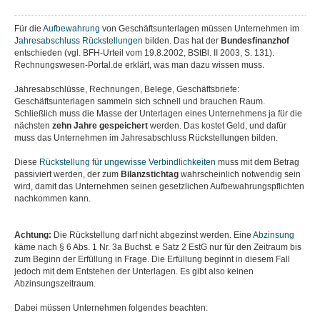
Für die
Aufbewahrung
von Geschäftsunterlagen müssen Unternehmen im
Jahresabschluss
Rückstellungen
bilden. Das hat der
Bundesfinanzhof
entschieden (vgl. BFH-Urteil vom 19.8.2002, BStBl. II 2003, S. 131).
Rechnungswesen-Portal.de erklärt, was man dazu wissen muss.
Jahresabschlüsse, Rechnungen, Belege, Geschäftsbriefe:
Geschäftsunterlagen sammeln sich schnell und brauchen Raum.
Schließlich muss die Masse der Unterlagen eines Unternehmens ja für die
nächsten
zehn Jahre gespeichert
werden. Das kostet Geld, und dafür
muss das Unternehmen im Jahresabschluss Rückstellungen bilden.
Diese
Rückstellung für ungewisse Verbindlichkeiten
muss mit dem Betrag
passiviert werden, der zum
Bilanzstichtag
wahrscheinlich notwendig sein
wird, damit das Unternehmen seinen gesetzlichen Aufbewahrungspflichten
nachkommen kann.
Achtung:
Die Rückstellung darf nicht abgezinst werden. Eine
Abzinsung
käme nach § 6 Abs. 1 Nr. 3a Buchst. e Satz 2 EstG nur für den Zeitraum bis
zum Beginn der Erfüllung in Frage. Die Erfüllung beginnt in diesem Fall
jedoch mit dem Entstehen der Unterlagen. Es gibt also keinen
Abzinsungszeitraum.
Dabei müssen Unternehmen folgendes beachten: