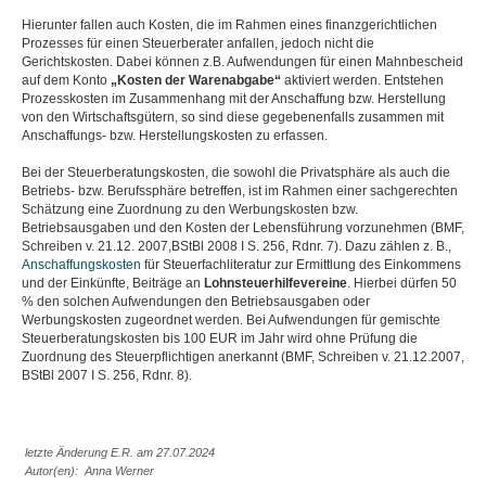
Hierunter fallen auch Kosten, die im Rahmen eines finanzgerichtlichen
Prozesses für einen Steuerberater anfallen, jedoch nicht die
Gerichtskosten. Dabei können z.B. Aufwendungen für einen Mahnbescheid
auf dem Konto
„Kosten der Warenabgabe“
aktiviert werden. Entstehen
Prozesskosten im Zusammenhang mit der Anschaffung bzw. Herstellung
von den Wirtschaftsgütern, so sind diese gegebenenfalls zusammen mit
Anschaffungs- bzw. Herstellungskosten zu erfassen.
Bei der Steuerberatungskosten, die sowohl die Privatsphäre als auch die
Betriebs- bzw. Berufssphäre betreffen, ist im Rahmen einer sachgerechten
Schätzung eine Zuordnung zu den Werbungskosten bzw.
Betriebsausgaben und den Kosten der Lebensführung vorzunehmen (BMF,
Schreiben v. 21.12. 2007,BStBl 2008 I S. 256, Rdnr. 7). Dazu zählen z. B.,
Anschaffungskosten
für Steuerfachliteratur zur Ermittlung des Einkommens
und der Einkünfte, Beiträge an
Lohnsteuerhilfevereine
. Hierbei dürfen 50
% den solchen Aufwendungen den Betriebsausgaben oder
Werbungskosten zugeordnet werden. Bei Aufwendungen für gemischte
Steuerberatungskosten bis 100 EUR im Jahr wird ohne Prüfung die
Zuordnung des Steuerpflichtigen anerkannt (BMF, Schreiben v. 21.12.2007,
BStBl 2007 I S. 256, Rdnr. 8).
letzte Änderung E.R. am 27.07.2024
Autor(en): Anna Werner