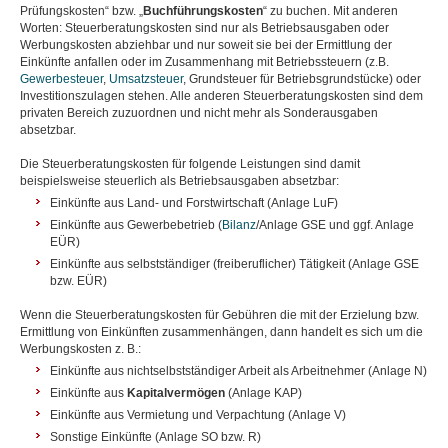
Prüfungskosten“ bzw. „
Buchführungskosten
“ zu buchen. Mit anderen
Worten: Steuerberatungskosten sind nur als Betriebsausgaben oder
Werbungskosten abziehbar und nur soweit sie bei der Ermittlung der
Einkünfte anfallen oder im Zusammenhang mit Betriebssteuern (z.B.
Gewerbesteuer
,
Umsatzsteuer
, Grundsteuer für Betriebsgrundstücke) oder
Investitionszulagen stehen. Alle anderen Steuerberatungskosten sind dem
privaten Bereich zuzuordnen und nicht mehr als Sonderausgaben
absetzbar.
Die Steuerberatungskosten für folgende Leistungen sind damit
beispielsweise steuerlich als Betriebsausgaben absetzbar:
Einkünfte aus Land- und Forstwirtschaft (Anlage LuF)
Einkünfte aus Gewerbebetrieb (
Bilanz
/Anlage GSE und ggf. Anlage
EÜR)
Einkünfte aus selbstständiger (freiberuflicher) Tätigkeit (Anlage GSE
bzw. EÜR)
Wenn die Steuerberatungskosten für Gebühren die mit der Erzielung bzw.
Ermittlung von Einkünften zusammenhängen, dann handelt es sich um die
Werbungskosten z. B.:
Einkünfte aus nichtselbstständiger Arbeit als Arbeitnehmer (Anlage N)
Einkünfte aus
Kapitalvermögen
(Anlage KAP)
Einkünfte aus Vermietung und Verpachtung (Anlage V)
Sonstige Einkünfte (Anlage SO bzw. R)